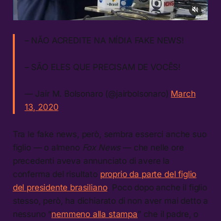
– NÃO ACREDITE NA MÍDIA FAKE NEWS!
– SÃO ELES QUE PRECISAM DE VOCÊS!
— Jair M. Bolsonaro (@jairbolsonaro)
March
13, 2020
Tra le fake news, però, sembra esserci anche suo
figlio — o almeno
Fox News
— che nelle ore
precedenti aveva annunciato di avere la
conferma del risultato
proprio da parte del figlio
del presidente brasiliano
. Poco dopo anche il figlio
stesso, però, ha dichiarato di non aver mai detto a
nessuno “
nemmeno alla stampa
” che il padre, o