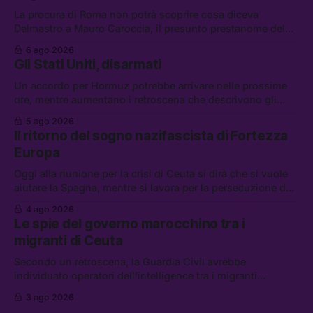
La procura di Roma non potrà scoprire cosa diceva
Delmastro a Mauro Caroccia, il presunto prestanome del
clan Senese. Tra le altre notizie: le IDF hanno ripreso gli
6 ago 2026
attacchi in Libano, il governo chiederà 36 miliardi di
Gli Stati Uniti, disarmati
flessibilità in armi e energia, e Grokipedia è già stata
abbandonata
Un accordo per Hormuz potrebbe arrivare nelle prossime
ore, mentre aumentano i retroscena che descrivono gli
Stati Uniti come disarmati. Tra le altre notizie: le storie di
5 ago 2026
chi aspetta i dispersi di Ceuta, il boom dei carburanti
Il ritorno del sogno nazifascista di Fortezza
diluiti, e quanti attivisti anti data center sono stati arrestati
Europa
Oggi alla riunione per la crisi di Ceuta si dirà che si vuole
aiutare la Spagna, mentre si lavora per la persecuzione dei
migranti. Tra le altre notizie: l’esplosione di aborti
4 ago 2026
spontanei a Gaza, un giovane di 19 anni è morto sotto il
Le spie del governo marocchino tra i
sole per raccogliere pomodori, e cosa dice l’AI Act europeo
migranti di Ceuta
Secondo un retroscena, la Guardia Civil avrebbe
individuato operatori dell’intelligence tra i migranti
coinvolti nell’incidente di Ceuta. Tra le altre notizie: le IDF
3 ago 2026
hanno ucciso 19 persone a Gaza; le tensioni nel campo