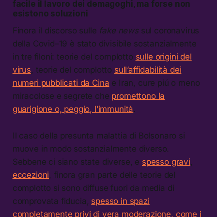
facile il lavoro dei demagoghi, ma forse non
esistono soluzioni
Finora il discorso sulle
fake news
sul coronavirus
della Covid–19 è stato divisibile sostanzialmente
in tre filoni: teorie del complotto
sulle origini del
virus
, teorie del complotto
sull’affidabilità dei
numeri pubblicati da Cina
e Iran, cure piú o meno
miracolose e segrete che
promettono la
guarigione o, peggio, l’immunità
.
Il caso della presunta malattia di Bolsonaro si
muove in modo sostanzialmente diverso.
Sebbene ci siano state diverse, e
spesso gravi
,
eccezioni
, finora gran parte delle teorie del
complotto si sono diffuse fuori da media di
comprovata fiducia,
spesso in spazi
completamente privi di vera moderazione, come i