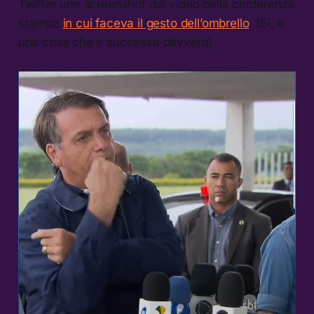
Twitter uno screenshot del video della conferenza
stampa
in cui faceva il gesto dell’ombrello
. (Sì, è
una cosa che è successa davvero)