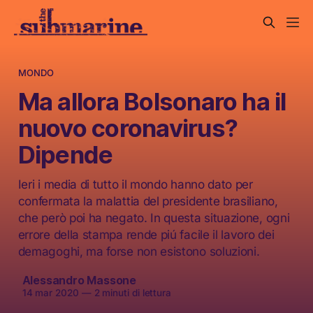
MONDO
Ma allora Bolsonaro ha il
nuovo coronavirus?
Dipende
Ieri i media di tutto il mondo hanno dato per
confermata la malattia del presidente brasiliano,
che però poi ha negato. In questa situazione, ogni
errore della stampa rende piú facile il lavoro dei
demagoghi, ma forse non esistono soluzioni.
Alessandro Massone
14 mar 2020
—
2 minuti di lettura