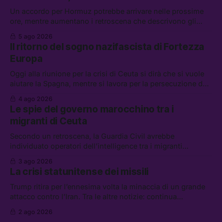
Un accordo per Hormuz potrebbe arrivare nelle prossime
ore, mentre aumentano i retroscena che descrivono gli
Stati Uniti come disarmati. Tra le altre notizie: le storie di
5 ago 2026
chi aspetta i dispersi di Ceuta, il boom dei carburanti
Il ritorno del sogno nazifascista di Fortezza
diluiti, e quanti attivisti anti data center sono stati arrestati
Europa
Oggi alla riunione per la crisi di Ceuta si dirà che si vuole
aiutare la Spagna, mentre si lavora per la persecuzione dei
migranti. Tra le altre notizie: l’esplosione di aborti
4 ago 2026
spontanei a Gaza, un giovane di 19 anni è morto sotto il
Le spie del governo marocchino tra i
sole per raccogliere pomodori, e cosa dice l’AI Act europeo
migranti di Ceuta
Secondo un retroscena, la Guardia Civil avrebbe
individuato operatori dell’intelligence tra i migranti
coinvolti nell’incidente di Ceuta. Tra le altre notizie: le IDF
3 ago 2026
hanno ucciso 19 persone a Gaza; le tensioni nel campo
La crisi statunitense dei missili
largo sugli armamenti per l’Ucraina; e quanto costa una
Xbox adesso?
Trump ritira per l’ennesima volta la minaccia di un grande
attacco contro l’Iran. Tra le altre notizie: continua
l’aggressione della Spagna da parte degli stati europei, il
2 ago 2026
piano della maggioranza per blindare le chat di Delmastro,