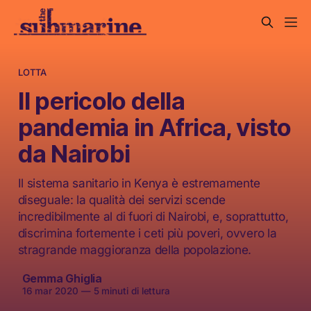
LOTTA
Il pericolo della
pandemia in Africa, visto
da Nairobi
Il sistema sanitario in Kenya è estremamente
diseguale: la qualità dei servizi scende
incredibilmente al di fuori di Nairobi, e, soprattutto,
discrimina fortemente i ceti più poveri, ovvero la
stragrande maggioranza della popolazione.
Gemma Ghiglia
16 mar 2020
—
5 minuti di lettura