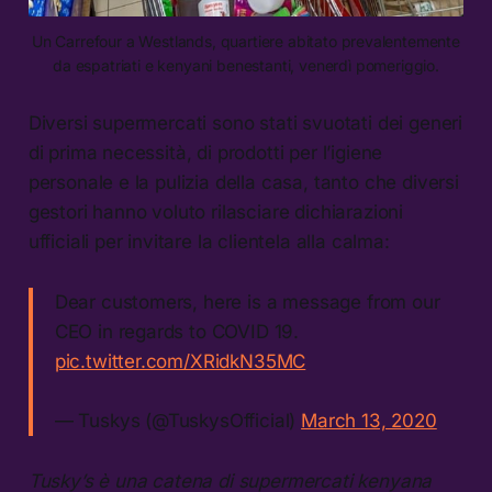
Un Carrefour a Westlands, quartiere abitato prevalentemente
da espatriati e kenyani benestanti, venerdì pomeriggio.
Diversi supermercati sono stati svuotati dei generi
di prima necessità, di prodotti per l’igiene
personale e la pulizia della casa, tanto che diversi
gestori hanno voluto rilasciare dichiarazioni
ufficiali per invitare la clientela alla calma:
Dear customers, here is a message from our
CEO in regards to COVID 19.
pic.twitter.com/XRidkN35MC
— Tuskys (@TuskysOfficial)
March 13, 2020
Tusky’s è una catena di supermercati kenyana