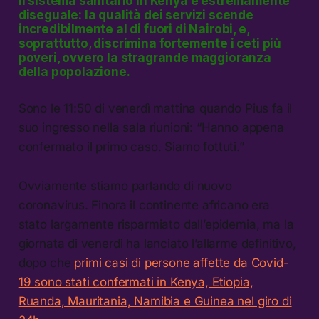
Il sistema sanitario in Kenya è estremamente
diseguale: la qualità dei servizi scende
incredibilmente al di fuori di Nairobi, e,
soprattutto, discrimina fortemente i ceti più
poveri, ovvero la stragrande maggioranza
della popolazione.
Sono le 11:50 di venerdì mattina quando Pius fa il
suo ingresso nella sala riunioni: “Hanno appena
confermato il primo caso. Siamo fottuti.”
Ovviamente stiamo parlando di nuovo
coronavirus. Finora il continente africano era
stato largamente risparmiato dall’epidemia, ma la
giornata di venerdì ha lanciato l’allarme definitivo,
dopo che
primi casi di persone affette da Covid-
19 sono stati confermati in Kenya, Etiopia,
Ruanda, Mauritania, Namibia e Guinea nel giro di