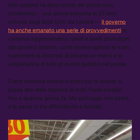
Non appena ha dato notizia del primo caso
confermato ‒ una donna kenyana di 27 anni
arrivata dagli Stati Uniti via Londra —
il governo
ha anche emanato una serie di provvedimenti
,in
continuo aggiornamento, simili a quelli promulgati
dal governo italiano, come lavarsi spesso le mani,
mantenere la distanza di almeno un metro e la
sospensione di tutti gli eventi pubblici nel paese.
Come reazione iniziale è molto più di quanto si
possa dire della risposta di molti Paesi europei
fino a qualche giorno fa. Ma purtroppo non basta,
e la paura si sta diffondendo a Nairobi.