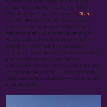
kenyano, è piuttosto rassegnato sui possibili
sviluppi di un’epidemia. “Voglio dire, ce l’hai
presente Kibera?”. Sì, ce l’ho presente
Kibera
:
250.000 persone che vivono una sull’altra in
baracche di 3mx4. Robert ha ragione: Kibera,
Mathare e gli altri 198
informal settlements
di
Nairobi si apprestano ad affrontare un rischio
enorme. Purtroppo nulla è dalla loro parte:
rispettare le norme igieniche e il social distancing
promossi dal governo è semplicemente
impossibile in uno slum, senza contare che molte
delle persone più a rischio — come senza tetto,
tossicodipendenti e sieropositivi — vivono proprio
in questi quartieri.