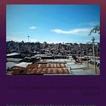
in copertina, Mathare, uno degli slum più popolosi
di Nairobi