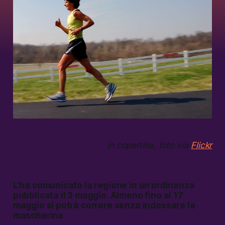
in copertina, foto via
Flickr
L’ha comunicato la regione in un’ordinanza
pubblicata il 3 maggio. Almeno fino al 17
maggio si potrà correre senza indossare la
mascherina