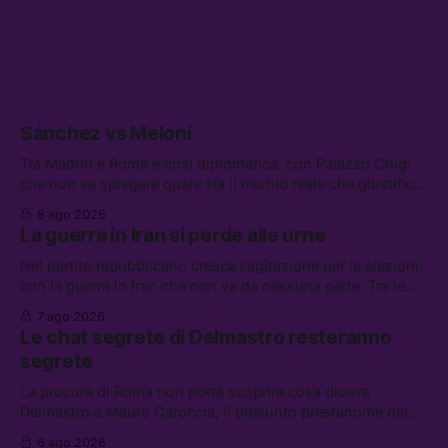
Sánchez vs Meloni
Tra Madrid e Roma è crisi diplomatica, con Palazzo Chigi
che non sa spiegare quale sia il rischio reale che giustifica
la sospensione di Schengen. Tra le altre notizie: l’accordo
8 ago 2026
di difesa tra Arabia Saudita, Pakistan e Turchia, la crisi del
La guerra in Iran si perde alle urne
carburante irregolare, e un altro caso di IA ribelle
Nel partito repubblicano cresce l’agitazione per le elezioni,
con la guerra in Iran che non va da nessuna parte. Tra le
altre notizie: due alti dirigenti del Mossad hanno perso il
7 ago 2026
lavoro, Schlein prova a mettere in sicurezza la coalizione, e
Le chat segrete di Delmastro resteranno
che cos’è lo “Spiralismo,” la religione degli agenti IA
segrete
La procura di Roma non potrà scoprire cosa diceva
Delmastro a Mauro Caroccia, il presunto prestanome del
clan Senese. Tra le altre notizie: le IDF hanno ripreso gli
6 ago 2026