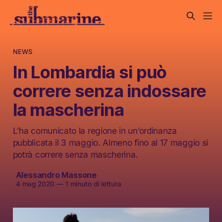
NEWS
In Lombardia si può
correre senza indossare
la mascherina
L’ha comunicato la regione in un’ordinanza
pubblicata il 3 maggio. Almeno fino al 17 maggio si
potrà correre senza mascherina.
Alessandro Massone
4 mag 2020
—
1 minuto di lettura