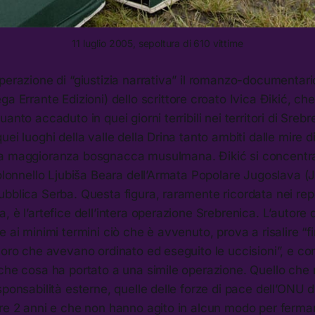
11 luglio 2005, sepoltura di 610 vittime
perazione di “giustizia narrativa” il romanzo-documentar
ga Errante Edizioni) dello scrittore croato Ivica Đikić, che
anto accaduto in quei giorni terribili nei territori di Sreb
uei luoghi della valle della Drina tanto ambiti dalle mire 
na maggioranza bosgnacca musulmana. Đikić si concentr
colonnello Ljubiša Beara dell’Armata Popolare Jugoslava (J
bblica Serba. Questa figura, raramente ricordata nei repo
 è l’artefice dell’intera operazione Srebrenica. L’autore de
 ai minimi termini ciò che è avvenuto, prova a risalire “fi
loro che avevano ordinato ed eseguito le uccisioni”, e con
he cosa ha portato a una simile operazione. Quello che n
sponsabilità esterne, quelle delle forze di pace dell’ONU d
re 2 anni e che non hanno agito in alcun modo per fermar