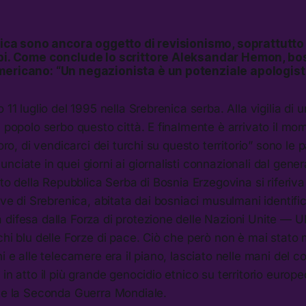
enica sono ancora oggetto di revisionismo, soprattutto
rbi. Come conclude lo scrittore Aleksandar Hemon, bo
mericano: “Un negazionista è un potenziale apologis
 11 luglio del 1995 nella Srebrenica serba. Alla vigilia di u
l popolo serbo questo città. E finalmente è arrivato il mo
loro, di vendicarci dei turchi su questo territorio” sono le 
nciate in quei giorni ai giornalisti connazionali dal gene
cito della Repubblica Serba di Bosnia Erzegovina si riferiv
lave di Srebrenica, abitata dai bosniaci musulmani identific
 difesa dalla Forza di protezione delle Nazioni Unite —
chi blu delle Forze di pace. Ciò che però non è mai stato
i e alle telecamere era il piano, lasciato nelle mani del c
 in atto il più grande genocidio etnico su territorio europ
nte la Seconda Guerra Mondiale.