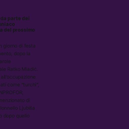
 da parte dei
sniaco
ta del prossimo
n giorno di festa
mento, dopo la
parole
rale Ratko Mladić.
a all’occupazione
ati come “turchi”,
 UNPROFOR,
 menzionato di
olonnello Ljubiša
eo dopo quello