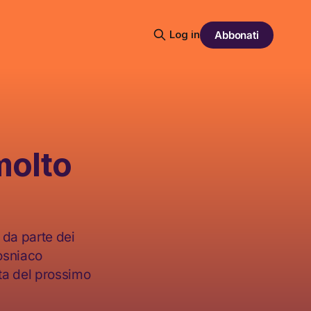
Log in
Abbonati
molto
 da parte dei
osniaco
ta del prossimo