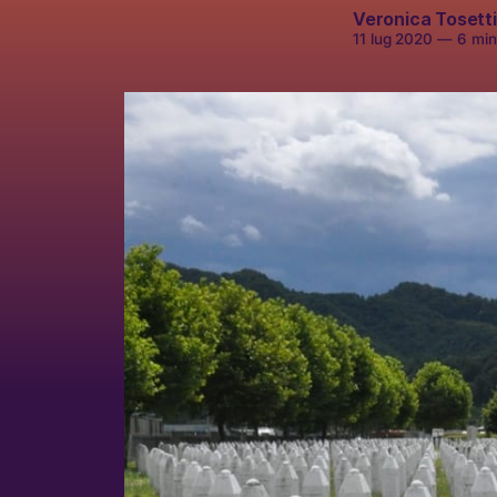
Veronica Tosetti
11 lug 2020
—
6 minu