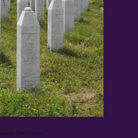
očari a Srebrenica