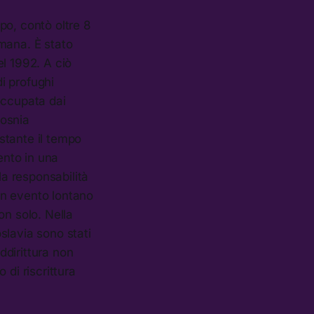
opo, contò oltre 8
lmana. È stato
el 1992. A ciò
di profughi
occupata dai
Bosnia
ostante il tempo
ento in una
la responsabilità
un evento lontano
on solo. Nella
oslavia sono stati
ddirittura non
 di riscrittura