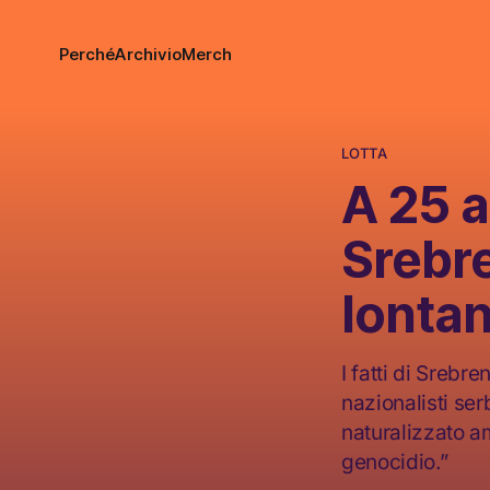
Perché
Archivio
Merch
LOTTA
A 25 a
Srebr
lontan
I fatti di Srebr
nazionalisti se
naturalizzato a
genocidio.”