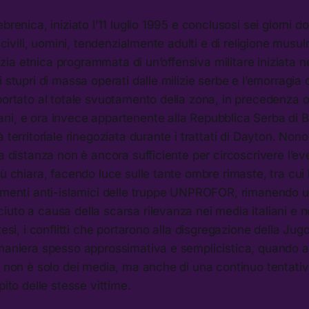
brenica, iniziato l’11 luglio 1995 e conclusosi sei giorni d
i civili, uomini, tendenzialmente adulti e di religione musu
ulizia etnica programmata di un’offensiva militare iniziata n
 stupri di massa operati dalle milizie serbe e l’emorragia 
portato al totale svuotamento della zona, in precedenza 
ni, e ora invece appartenente alla Repubblica Serba di 
 territoriale rinegoziata durante i trattati di Dayton. Non
la distanza non è ancora sufficiente per circoscrivere l’ev
iù chiara, facendo luce sulle tante ombre rimaste, tra cui 
timenti anti-islamici delle truppe UNPROFOR, rimanendo 
uto a causa della scarsa rilevanza nei media italiani e n
tesi, i conflitti che portarono alla disgregazione della Jug
 maniera spesso approssimativa e semplicistica, quando a
a non è solo dei media, ma anche di una continuo tentativo
pito delle stesse vittime.