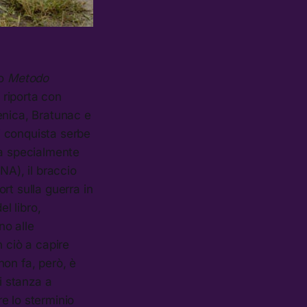
io
Metodo
 riporta con
renica, Bratunac e
di conquista serbe
a specialmente
NA), il braccio
rt sulla guerra in
l libro,
no alle
 ciò a capire
on fa, però, è
i stanza a
e lo sterminio