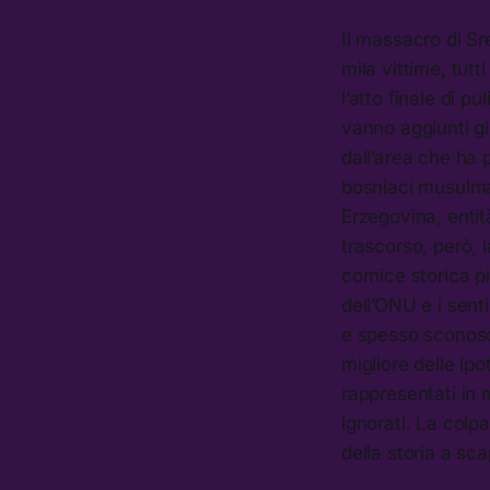
Il massacro di Sre
mila vittime, tutt
l’atto finale di p
vanno aggiunti gli
dall’area che ha 
bosniaci musulma
Erzegovina, entità
trascorso, però, 
cornice storica p
dell’ONU e i sen
e spesso sconosci
migliore delle ipo
rappresentati in
ignorati. La colp
della storia a sca