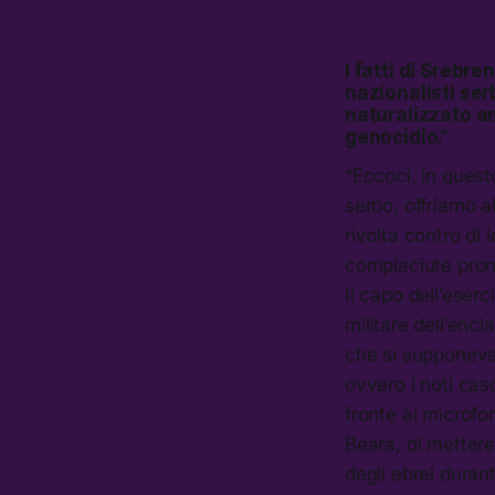
I fatti di Srebr
nazionalisti se
naturalizzato a
genocidio.”
“Eccoci, in questo
serbo, offriamo a
rivolta contro di 
compiaciute pronu
Il capo dell’eser
militare dell’enc
che si supponeva
ovvero i noti cas
fronte ai microfon
Beara, di mettere
degli ebrei dura