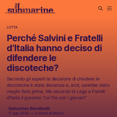
LOTTA
Perché Salvini e Fratelli
d’Italia hanno deciso di
difendere le
discoteche?
Secondo gli esperti la decisione di chiudere le
discoteche è stata doverosa e, anzi, sarebbe stato
meglio farlo prima. Ma secondo la Lega e Fratelli
d’Italia il governo “ce l’ha con i giovani”
Sebastian Bendinelli
17 ago 2020
—
5 minuti di lettura