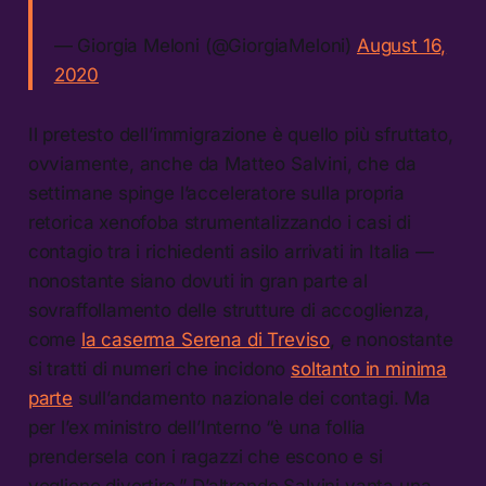
— Giorgia Meloni (@GiorgiaMeloni)
August 16,
2020
Il pretesto dell’immigrazione è quello più sfruttato,
ovviamente, anche da Matteo Salvini, che da
settimane spinge l’acceleratore sulla propria
retorica xenofoba strumentalizzando i casi di
contagio tra i richiedenti asilo arrivati in Italia —
nonostante siano dovuti in gran parte al
sovraffollamento delle strutture di accoglienza,
come
la caserma Serena di Treviso
, e nonostante
si tratti di numeri che incidono
soltanto in minima
parte
sull’andamento nazionale dei contagi. Ma
per l’ex ministro dell’Interno “è una follia
prendersela con i ragazzi che escono e si
vogliono divertire.” D’altronde Salvini vanta una