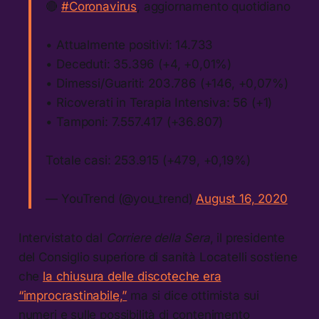
🔴
#Coronavirus
, aggiornamento quotidiano
• Attualmente positivi: 14.733
• Deceduti: 35.396 (+4, +0,01%)
• Dimessi/Guariti: 203.786 (+146, +0,07%)
• Ricoverati in Terapia Intensiva: 56 (+1)
• Tamponi: 7.557.417 (+36.807)
Totale casi: 253.915 (+479, +0,19%)
— YouTrend (@you_trend)
August 16, 2020
Intervistato dal
Corriere della Sera
, il presidente
del Consiglio superiore di sanità Locatelli sostiene
che
la chiusura delle discoteche era
“improcrastinabile,”
ma si dice ottimista sui
numeri e sulle possibilità di contenimento