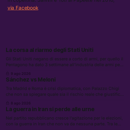
via Facebook
La corsa al riarmo degli Stati Uniti
Gli Stati Uniti negano di essere a corto di armi, per quello il
Pentagono ha dato 3 settimane all’industria delle armi per
presentare piani di riarmo. Tra le altre notizie: il PAM
9 ago 2026
continuerà ad usare i servizi di Palantir, la protesta contro
Sánchez vs Meloni
La Russa, e la centrale elettrica di Amazon in Texas
Tra Madrid e Roma è crisi diplomatica, con Palazzo Chigi
che non sa spiegare quale sia il rischio reale che giustifica
la sospensione di Schengen. Tra le altre notizie: l’accordo
8 ago 2026
di difesa tra Arabia Saudita, Pakistan e Turchia, la crisi del
La guerra in Iran si perde alle urne
carburante irregolare, e un altro caso di IA ribelle
Nel partito repubblicano cresce l’agitazione per le elezioni,
con la guerra in Iran che non va da nessuna parte. Tra le
altre notizie: due alti dirigenti del Mossad hanno perso il