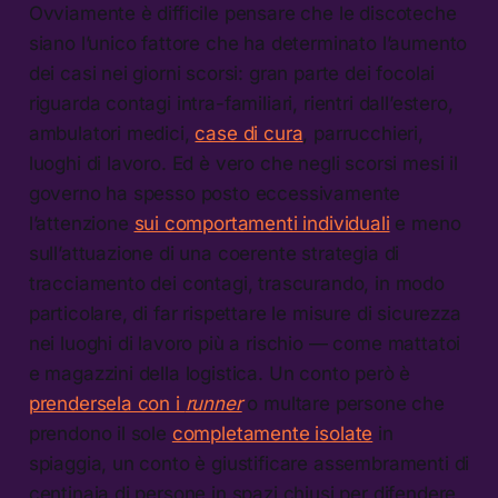
Ovviamente è difficile pensare che le discoteche
siano l’unico fattore che ha determinato l’aumento
dei casi nei giorni scorsi: gran parte dei focolai
riguarda contagi intra-familiari, rientri dall’estero,
ambulatori medici,
case di cura
, parrucchieri,
luoghi di lavoro. Ed è vero che negli scorsi mesi il
governo ha spesso posto eccessivamente
l’attenzione
sui comportamenti individuali
e meno
sull’attuazione di una coerente strategia di
tracciamento dei contagi, trascurando, in modo
particolare, di far rispettare le misure di sicurezza
nei luoghi di lavoro più a rischio — come mattatoi
e magazzini della logistica. Un conto però è
prendersela con i
runner
o multare persone che
prendono il sole
completamente isolate
in
spiaggia, un conto è giustificare assembramenti di
centinaia di persone in spazi chiusi per difendere,