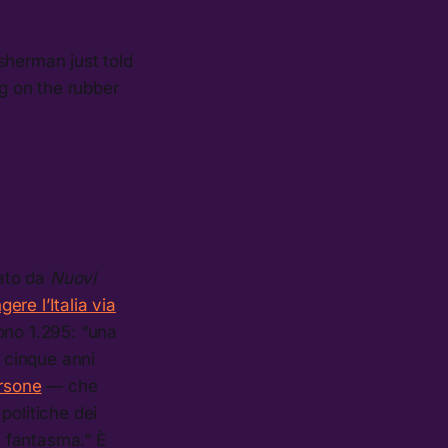
isherman just told
g on the rubber
ato da
Nuovi
re l’Italia via
sono 1.295: “una
i cinque anni
ersone
— che
 politiche dei
 fantasma.” È