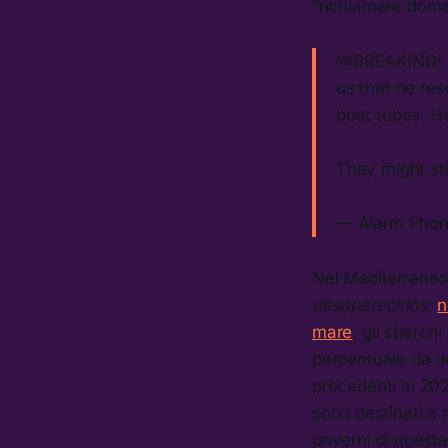
“richiamare doma
🆘BREAKING!
us that he res
boat tubes. He
They might st
— Alarm Pho
Nel Mediterraneo
desaparecidos
,
n
mare
: gli sbarchi
percentuale da de
precedenti al 20
sono destinati a r
governi di quest