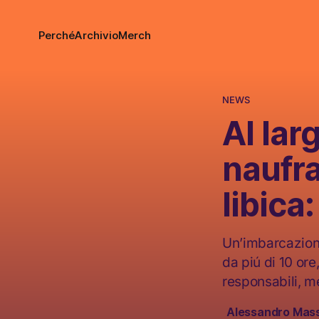
Perché
Archivio
Merch
NEWS
Al lar
naufra
libica
Un’imbarcazione
da piú di 10 ore
responsabili, m
Alessandro Mas