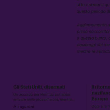
utile chiedersi qu
questo periodo di
Aggiornamento al
primo soccorritor
a questo punto, c
equipaggi dei mer
mentre le autorità
Gli Stati Uniti, disarmati
Il ritor
nazifasc
Un accordo per Hormuz potrebbe
Europa
arrivare nelle prossime ore, mentre
aumentano i retroscena che descrivono
Oggi alla r
5 ago 2026
gli Stati Uniti come disarmati. Tra le