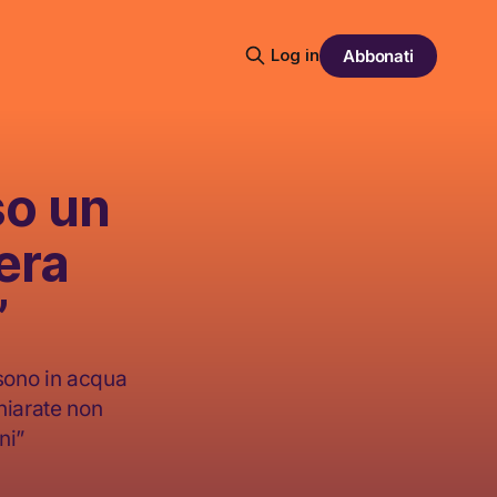
Log in
Abbonati
so un
era
”
 sono in acqua
chiarate non
ni”