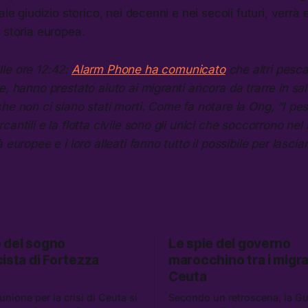
ale giudizio storico, nei decenni e nei secoli futuri, verrà 
 storia europea.
le ore 12:42:
Alarm Phone ha comunicato
che altri pescat
e, hanno prestato aiuto ai migranti ancora da trarre in sal
he non ci siano stati morti. Come fa notare la Ong, “I pesc
cantili e la flotta civile sono gli unici che soccorrono ne
 europee e i loro alleati fanno tutto il possibile per lascia
no del sogno
Le spie del governo
ista di Fortezza
marocchino tra i migra
Ceuta
iunione per la crisi di Ceuta si
Secondo un retroscena, la Gua