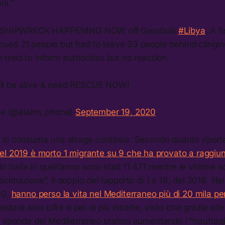
ni.”
 SHIPWRECK HAPPENING NOW off Garabulli
#Libya
. A f
cued 21 people but had to leave 33 people behind clingin
 tried to inform authorities but no reaction.
ill be alive & need RESCUE NOW!
ne (@alarm_phone)
September 19, 2020
 si consuma una strage continua. Secondo quanto riport
el 2019 è morto 1 migrante su 9 che ha provato a raggiunge
 in Italia in quell’anno sono stati 11.471 mentre le vittime 
cimazione”, il doppio del rapporto di 1 a 18, del 2018. Ne
20,
hanno perso la vita nel Mediterraneo più di 20 mila p
estare solo cifre e per di più incerte, visto che grazie alle
a sponda del Mediterraneo stanno aumentando i “naufragi