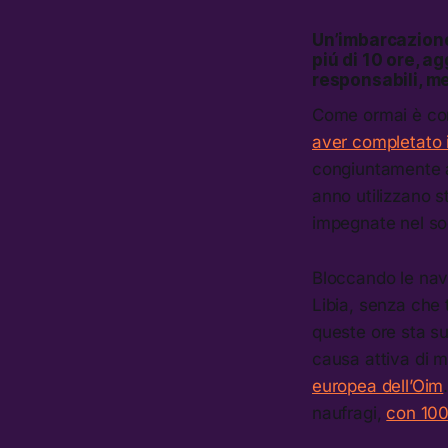
Un’imbarcazione 
piú di 10 ore, ag
responsabili, m
Come ormai è co
aver completato i
congiuntamente a 
anno utilizzano s
impegnate nel so
Bloccando le navi
Libia, senza che
queste ore sta su
causa attiva di m
europea dell’Oim
naufragi,
con 100