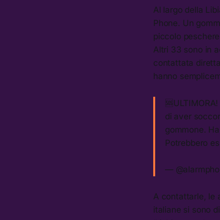
Al largo della Li
Phone. Un gommone
piccolo pescherec
Altri 33 sono in 
contattata dirett
hanno semplicem
🆘ULTIMORA! 
di aver soccor
gommone. Ha p
Potrebbero e
— @alarmpho
A contattarle, le
italiane si sono 