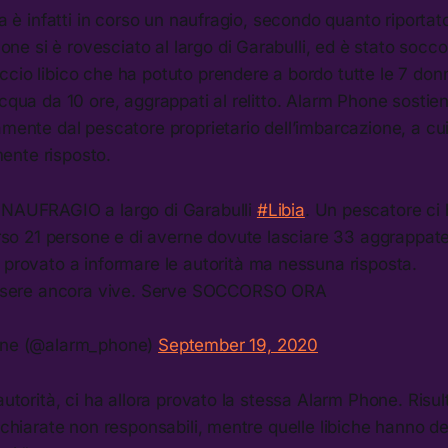
bia è infatti in corso un naufragio, secondo quanto riporta
 si è rovesciato al largo di Garabulli, ed è stato socco
cio libico che ha potuto prendere a bordo tutte le 7 don
acqua da 10 ore, aggrappati al relitto. Alarm Phone sostie
amente dal pescatore proprietario dell’imbarcazione, a cui
ente risposto.
NAUFRAGIO a largo di Garabulli
#Libia
. Un pescatore ci
so 21 persone e di averne dovute lasciare 33 aggrappate 
rovato a informare le autorità ma nessuna risposta.
ssere ancora vive. Serve SOCCORSO ORA
ne (@alarm_phone)
September 19, 2020
 autorità, ci ha allora provato la stessa Alarm Phone. Risul
dichiarate non responsabili, mentre quelle libiche hanno de