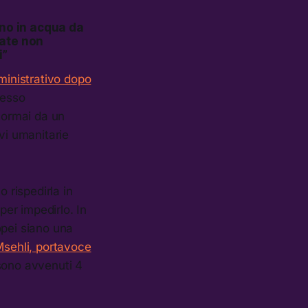
ono in acqua da
rate non
i”
ministrativo dopo
messo
e ormai da un
vi umanitarie
 rispedirla in
er impedirlo. In
opei siano una
sehli, portavoce
 sono avvenuti 4