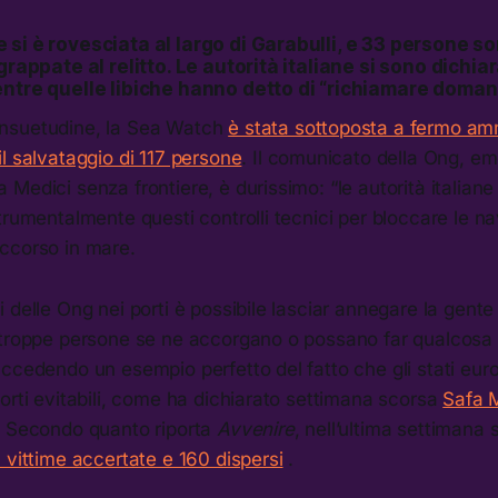
si è rovesciata al largo di Garabulli, e 33 persone s
grappate al relitto. Le autorità italiane si sono dichia
entre quelle libiche hanno detto di “richiamare doman
nsuetudine, la Sea Watch
è stata sottoposta a fermo am
l salvataggio di 117 persone
. Il comunicato della Ong, e
Medici senza frontiere, è durissimo: “le autorità italian
trumentalmente questi controlli tecnici per bloccare le na
ccorso in mare.
 delle Ong nei porti è possibile lasciar annegare la gente o
 troppe persone se ne accorgano o possano far qualcosa p
ccedendo un esempio perfetto del fatto che gli stati eur
orti evitabili, come ha dichiarato settimana scorsa
Safa M
. Secondo quanto riporta
Avvenire
, nell’ultima settimana
 vittime accertate e 160 dispersi
.