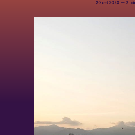
20 set 2020
—
2 min