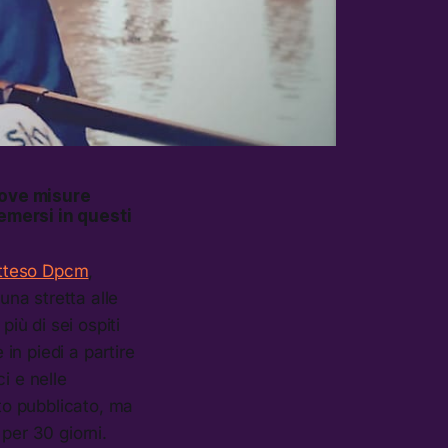
uove misure
emersi in questi
atteso Dpcm
,
una stretta alle
più di sei ospiti
 in piedi a partire
ci e nelle
ato pubblicato, ma
per 30 giorni.