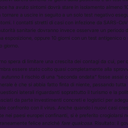
ece ha avuto sintomi dovrà stare in isolamento almeno 10 
 tornare a uscire in seguito a un solo test negativo ese
ntomi. I contatti stretti di casi con infezione da SARS-Co
e autorità sanitarie dovranno invece osservare un periodo 
tima esposizione, oppure 10 giorni con un test antigenico 
o giorno.
rno spera di limitare una crescita dei contagi da cui, per 
mbra essere stato colto quasi completamente alla sprovv
 autunno il rischio di una “seconda ondata” fosse assai 
erale è che si abbia fatto finta di niente, passando tutta 
estioni laterali riguardanti soprattutto il turismo e la poli
asciati da parte investimenti concreti e logistici per adeg
le confronto con il virus. Anche quando i nuovi casi cr
 nei paesi europei confinanti, si è preferito crogiolarsi n
oraneamente felice anziché
fare qualcosa
. Risultato: il g