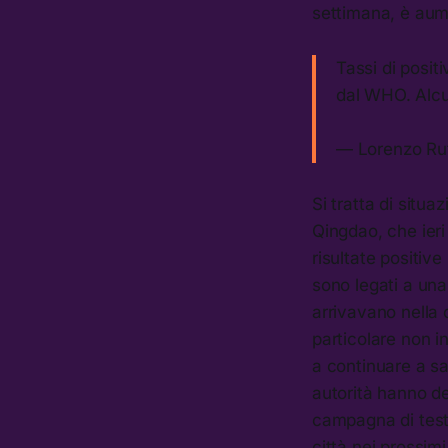
settimana, è au
Tassi di positi
dal WHO. Alcu
— Lorenzo Ruf
Si tratta di situ
Qingdao, che ieri 
risultate positive
sono legati a una
arrivavano nella c
particolare non 
a continuare a sa
autorità hanno de
campagna di test d
città nei prossim