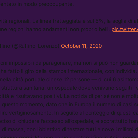
mentato in modo preoccupante.
vità regionali. La linea tratteggiata è sul 5%, la soglia di 
ne regioni hanno andamenti non proprio belli.
pic.twitte
fino (@Ruffino_Lorenzo)
October 11, 2020
azioni impossibili da paragonare, ma non si può non guardar
ha fatto il giro della stampa internazionale, con individia. 
 nella città portuale cinese 12 persone — di cui 6 asintoma
 struttura sanitaria, un ospedale dove venivano seguiti i 
ittà e risultavano positivi. La notizia di per sé non è molt
in questo momento, dato che in Europa il numero di casi 
lire vertiginosamente. In seguito al conteggio di questi ca
ciso di chiudere l’accesso all’ospedale, e soprattutto ha
i massa, con l’obiettivo di testare tutti e nove i milioni di
i cinque giorni. Ma non serve spostarsi fino in Asia: nonos