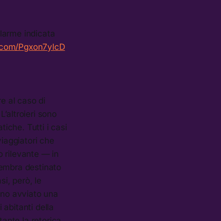
allarme indicata
r.com/Pgxon7ylcD
e al caso di
L’altroieri sono
tiche. Tutti i casi
viaggiatori che
o rilevante — in
sembra destinato
si, però, le
nno avviato una
 abitanti della
tante la retorica