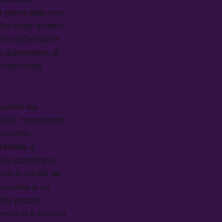
giorni dalla loro
guito dopo almeno
V-2 confermati e
di quarantena di
o molecolare
quanto sia
ista, nonostante
concreto.
l’estate a
tica quotidiana,
uare la sanità ad
escevano a un
ella propria
overno si è trovato