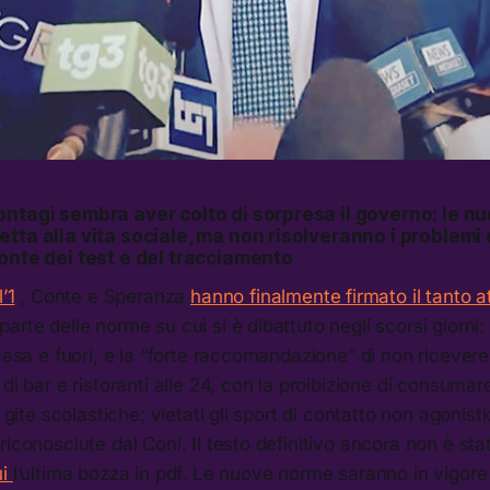
ontagi sembra aver colto di sorpresa il governo: le n
tta alla vita sociale, ma non risolveranno i problemi 
onte dei test e del tracciamento
’1
, Conte e Speranza
hanno finalmente firmato il tanto 
rte delle norme su cui si è dibattuto negli scorsi giorni: 
casa e fuori, e la “forte raccomandazione” di non ricevere 
di bar e ristoranti alle 24, con la proibizione di consumare
e gite scolastiche; vietati gli sport di contatto non agonisti
riconosciute dal Coni. Il testo definitivo ancora non è st
ui
l’ultima bozza in pdf. Le nuove norme saranno in vigore 