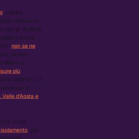
ni
, che ha
idente Bonaccini
a per gli studenti
pubblico locale.
che “
non se ne
mane, se non
a Milano e
sure più
cuole superiori. La
a tendenza al
, Valle d’Aosta e
razie a una
 isolamento
: per
molecolare