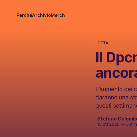
Perché
Archivio
Merch
LOTTA
Il Dpc
ancora
L’aumento dei c
daranno una stre
questi settimane
Stefano Colomb
13 ott 2020
—
5 minu