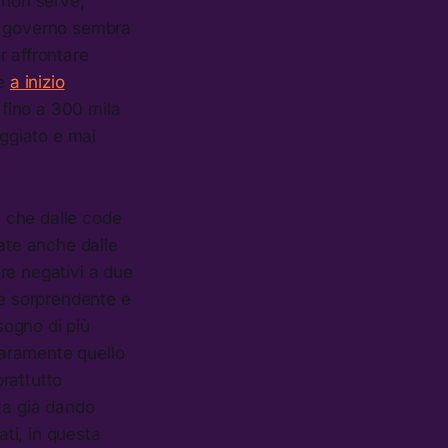
 non serve,
Il governo sembra
r affrontare
he
a inizio
fino a 300 mila
eggiato e mai
e che dalle code
iate anche dalle
re negativi a due
re sorprendente e
sogno di più
hiaramente quello
rattutto
sta già dando
ati, in questa