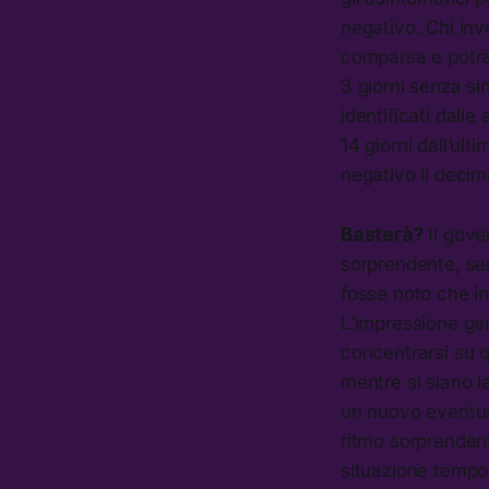
negativo. Chi inv
comparsa e potrà
3 giorni senza si
identificati dall
14 giorni dall’ul
negativo il decim
Basterà?
Il gove
sorprendente, se
fosse noto che in
L’impressione gen
concentrarsi su qu
mentre si siano l
un nuovo eventua
ritmo sorprendente
situazione temp