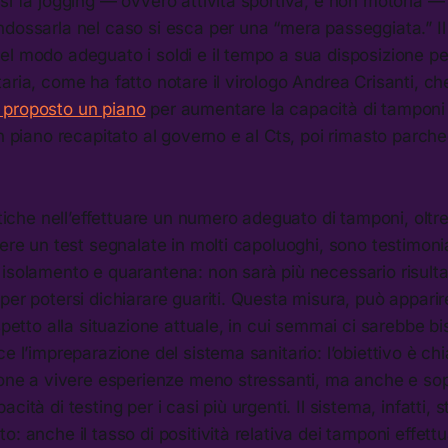
si fa jogging — ovvero attività sportiva, e non motoria —
ndossarla nel caso si esca per una “mera passeggiata.” 
l modo adeguato i soldi e il tempo a sua disposizione pe
aria, come ha fatto notare il virologo Andrea Crisanti, c
 proposto un piano
per aumentare la capacità di tamponi 
un piano recapitato al governo e al Cts, poi rimasto parch
istiche nell’effettuare un numero adeguato di tamponi, oltr
vere un test segnalate in molti capoluoghi, sono testimon
isolamento e quarantena: non sarà più necessario risulta
per potersi dichiarare guariti. Questa misura, può appari
ispetto alla situazione attuale, in cui semmai ci sarebbe bi
ce l’impreparazione del sistema sanitario: l’obiettivo è c
sone a vivere esperienze meno stressanti, ma anche e sop
cità di testing per i casi più urgenti. Il sistema, infatti, 
: anche il tasso di positività relativa dei tamponi effettu