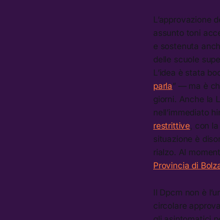
L’approvazione d
assunto toni acc
e sostenuta anche
delle scuole supe
L’idea è stata bo
parla
” — ma è chi
giorni. Anche la
nell’immediato hi
restrittive
, con la
situazione è diso
rialzo. Al momen
Provincia di Bolz
Il Dpcm non è l’u
circolare approva
gli asintomatici p