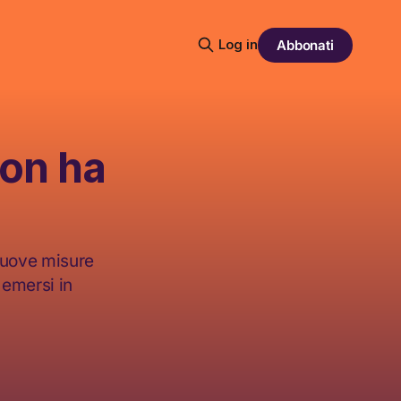
Log in
Abbonati
non ha
 nuove misure
 emersi in