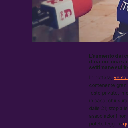
L’aumento dei c
daranno una stre
settimane sul fr
In nottata,
verso l
contenente gran pa
feste private, in 
in casa; chiusura 
dalle 21; stop all
associazioni non 
potete leggere
q