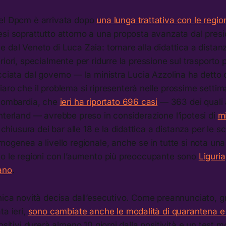
el Dpcm è arrivata dopo
una lunga trattativa con le regio
esi soprattutto attorno a una proposta avanzata dal pres
 dal Veneto di Luca Zaia: tornare alla didattica a distanz
riori, specialmente per ridurre la pressione sul trasporto 
cciata dal governo — la ministra Lucia Azzolina ha detto 
aro che il problema si ripresenterà nelle prossime setti
 Lombardia, che
ieri ha riportato 696 casi
— 363 dei quali 
nterland — avrebbe preso in considerazione l’ipotesi di
mi
 chiusura dei bar alle 18 e la didattica a distanza per le s
mogenea a livello regionale, anche se in tutte si nota un
to le regioni con l’aumento più preoccupante sono
Liguria
ano
.
nica novità decisa dall’esecutivo. Come preannunciato, g
ta ieri,
sono cambiate anche le modalità di quarantena e
ositivi durerà almeno 10 giorni dalla positività e un test 