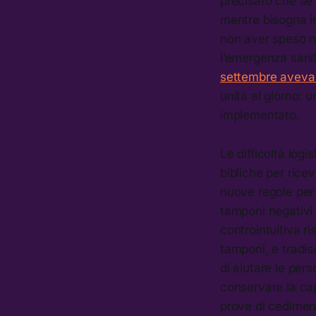
precisato che se 
mentre bisogna i
non aver speso ne
l’emergenza sanit
settembre aveva
unità al giorno: 
implementato.
Le difficoltà log
bibliche per rice
nuove regole per 
tamponi negativi 
controintuitiva r
tamponi, e tradis
di aiutare le per
conservare la capa
prove di cedimento