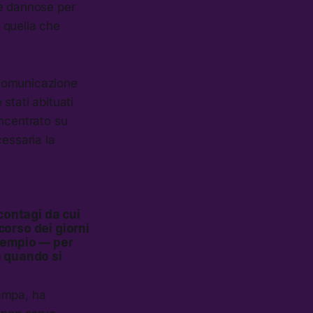
te dannose per
a quella che
 comunicazione
 stati abituati
concentrato su
cessaria la
contagi da cui
orso dei giorni
esempio — per
o quando si
tampa, ha