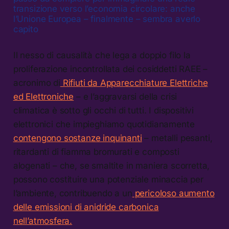
transizione verso l’economia circolare: anche
l’Unione Europea – finalmente – sembra averlo
capito
Il nesso di causalità che lega a doppio filo la
proliferazione incontrollata dei cosiddetti RAEE –
acronimo di
Rifiuti da Apparecchiature Elettriche
ed Elettroniche
– e l’aggravarsi della crisi
climatica è sotto gli occhi di tutti. I dispositivi
elettronici che impieghiamo quotidianamente
contengono sostanze inquinanti
– metalli pesanti,
ritardanti di fiamma bromurati e composti
alogenati – che, se smaltite in maniera scorretta,
possono costituire una potenziale minaccia per
l’ambiente, contribuendo a un
pericoloso aumento
delle emissioni di anidride carbonica
nell’atmosfera.