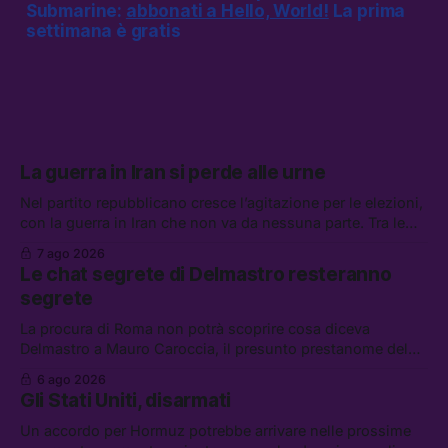
Submarine:
abbonati a Hello, World!
La prima
settimana è gratis
La guerra in Iran si perde alle urne
Nel partito repubblicano cresce l’agitazione per le elezioni,
con la guerra in Iran che non va da nessuna parte. Tra le
altre notizie: due alti dirigenti del Mossad hanno perso il
7 ago 2026
lavoro, Schlein prova a mettere in sicurezza la coalizione, e
Le chat segrete di Delmastro resteranno
che cos’è lo “Spiralismo,” la religione degli agenti IA
segrete
La procura di Roma non potrà scoprire cosa diceva
Delmastro a Mauro Caroccia, il presunto prestanome del
clan Senese. Tra le altre notizie: le IDF hanno ripreso gli
6 ago 2026
attacchi in Libano, il governo chiederà 36 miliardi di
Gli Stati Uniti, disarmati
flessibilità in armi e energia, e Grokipedia è già stata
abbandonata
Un accordo per Hormuz potrebbe arrivare nelle prossime