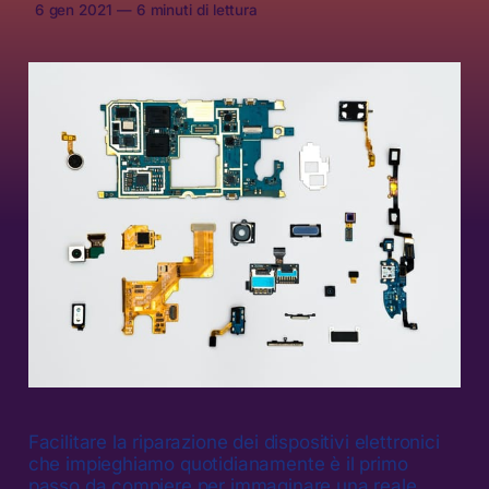
6 gen 2021
—
6 minuti di lettura
Facilitare la riparazione dei dispositivi elettronici
che impieghiamo quotidianamente è il primo
passo da compiere per immaginare una reale