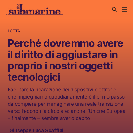
LOTTA
Perché dovremmo avere
il diritto di aggiustare in
proprio i nostri oggetti
tecnologici
Facilitare la riparazione dei dispositivi elettronici
che impieghiamo quotidianamente è il primo passo
da compiere per immaginare una reale transizione
verso l’economia circolare: anche l’Unione Europea
– finalmente – sembra averlo capito
Giuseppe Luca Scaffidi