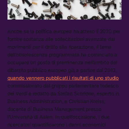
Anche se la politica europea ha atteso il 2020 per
fornire sostanza alle sollecitazioni avanzate dai
movimenti per il diritto alla riparazione, il tema
dell’obsolescenza programmata ha cominciato a
occupare un posto di preminenza nell’ambito del
dibattito pubblico europeo già a partire dal 2013,
quando vennero pubblicati i risultati di uno studio
commissionato dal gruppo parlamentare tedesco
dei Verdi e redatto da Stefan Schridde, esperto in
Business Administration, e Christian Kreiss,
docente di Business Management presso
l’Università di Aalen. In quell’occasione, i due
ricercatori quantificarono i danni economici