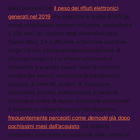
Basti pensare che
il peso dei rifiuti elettronici
generati nel 2019
era superiore a quello di tutti gli
esseri umani adulti presenti in Europa, equivalente
a 350 navi da crociera delle dimensioni della
Queen Mary 2 e sufficiente a tracciare una linea
lunga 125 km. L’esponenziale propagazione di
rifiuti tecnologici a cui stiamo assistendo è
imputabile a svariate cause: tassi di consumo
sempre più elevati, mancanza di trasparenza,
assenza di controlli, opzioni di riparazione
fortemente limitate, indisponibilità di pezzi di
ricambio e scelte di design industriale strumentali
a favorire un celere rimpiazzo dei dispositivi,
frequentemente percepiti come
demodé
già dopo
pochissimi mesi dall’acquisto
. Le aziende
produttrici sono state accusate da molti anche di