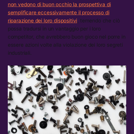
non vedono di buon occhio la prospettiva di
semplificare eccessivamente il processo di
riparazione dei loro dispositivi
, temendo che ciò
possa tradursi in un vantaggio per i loro
competitor, che avrebbero buon gioco nel porre in
essere azioni volte alla violazione dei loro segreti
industriali.