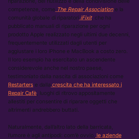
riparazione, del riutilizzo e della condivisione delle
competenze, come
The Repair Association
e la
comunità globale di riparatori
iFixit
, che ha
pubblicato manuali di riparazione per ogni
prodotto Apple realizzato negli ultimi due decenni,
frequentemente utilizzati dagli utenti per
aggiustare i loro iPhone e MacBook a costo zero.
Il loro esempio ha esercitato un ascendente
considerevole anche nel nostro paese,
testimoniato dalla nascita di associazioni come
Restarters
e dalla
crescita che ha interessato i
Repair Cafè
, luoghi di ritrovo appositamente
allestiti per consentire di riparare oggetti che
altrimenti andrebbero buttati.
Naturalmente, dall’altro lato della barricata,
l’umore è agli antipodi: com’è ovvio,
le aziende