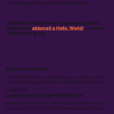
principale partito di centrosinistra italiano.
Sostieni l’informazione indipendente di the
Submarine:
abbonati a Hello, World!
La prima
settimana è gratis
Sánchez vs Meloni
Tra Madrid e Roma è crisi diplomatica, con Palazzo Chigi
che non sa spiegare quale sia il rischio reale che giustifica
la sospensione di Schengen. Tra le altre notizie: l’accordo
8 ago 2026
di difesa tra Arabia Saudita, Pakistan e Turchia, la crisi del
La guerra in Iran si perde alle urne
carburante irregolare, e un altro caso di IA ribelle
Nel partito repubblicano cresce l’agitazione per le elezioni,
con la guerra in Iran che non va da nessuna parte. Tra le
altre notizie: due alti dirigenti del Mossad hanno perso il