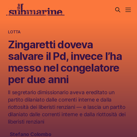
LOTTA
Zingaretti doveva
salvare il Pd, invece l’ha
messo nel congelatore
per due anni
Il segretario dimissionario aveva ereditato un
partito dilaniato dalle correnti interne e dalla
riottosità dei liberisti renziani — e lascia un partito
dilaniato dalle correnti interne e dalla riottosità dei
liberisti renziani
Stefano Colombo