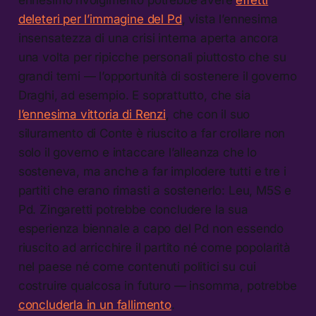
deleteri per l’immagine del Pd
, vista l’ennesima
insensatezza di una crisi interna aperta ancora
una volta per ripicche personali piuttosto che su
grandi temi — l’opportunità di sostenere il governo
Draghi, ad esempio. E soprattutto, che sia
l’ennesima vittoria di Renzi
, che con il suo
siluramento di Conte è riuscito a far crollare non
solo il governo e intaccare l’alleanza che lo
sosteneva, ma anche a far implodere tutti e tre i
partiti che erano rimasti a sostenerlo: Leu, M5S e
Pd. Zingaretti potrebbe concludere la sua
esperienza biennale a capo del Pd non essendo
riuscito ad arricchire il partito né come popolarità
nel paese né come contenuti politici su cui
costruire qualcosa in futuro — insomma, potrebbe
concluderla in un fallimento
.