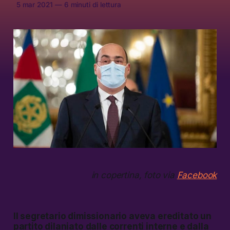
5 mar 2021
—
6 minuti di lettura
in copertina, foto via
Facebook
Il segretario dimissionario aveva ereditato un
partito dilaniato dalle correnti interne e dalla