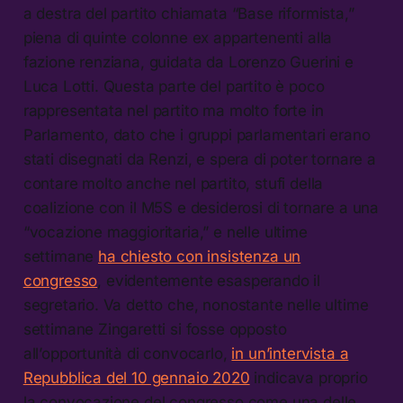
a destra del partito chiamata “Base riformista,”
piena di quinte colonne ex appartenenti alla
fazione renziana, guidata da Lorenzo Guerini e
Luca Lotti. Questa parte del partito è poco
rappresentata nel partito ma molto forte in
Parlamento, dato che i gruppi parlamentari erano
stati disegnati da Renzi, e spera di poter tornare a
contare molto anche nel partito, stufi della
coalizione con il M5S e desiderosi di tornare a una
“vocazione maggioritaria,” e nelle ultime
settimane
ha chiesto con insistenza un
congresso
, evidentemente esasperando il
segretario. Va detto che, nonostante nelle ultime
settimane Zingaretti si fosse opposto
all’opportunità di convocarlo,
in un’intervista a
Repubblica del 10 gennaio 2020
indicava proprio
la convocazione del congresso come una delle