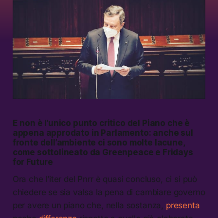
E non è l’unico punto critico del Piano che è
appena approdato in Parlamento: anche sul
fronte dell’ambiente ci sono molte lacune,
come sottolineato da Greenpeace e Fridays
for Future
Ora che l’iter del Pnrr è quasi concluso, ci si può
chiedere se sia valsa la pena di cambiare governo
per avere un piano che, nella sostanza,
presenta