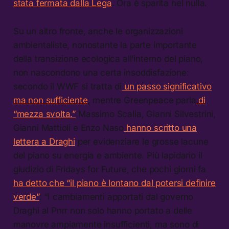
stata fermata dalla Lega
. Ora è sparita nel nulla.
Su un altro fronte, anche le organizzazioni
ambientaliste, nonostante la parte importante
della transizione ecologica all’interno del piano,
non nascondono una certa insoddisfazione:
secondo il WWF si tratta di
un passo significativo
ma non sufficiente
, mentre Greenpeace parla
di
“mezza svolta.”
Massimo Scalia, Gianni Silvestrini,
Gianni Mattioli e Enzo Naso
hanno scritto una
lettera a Draghi
per evidenziare le grosse lacune
del piano su energia e ambiente. Più lapidario il
giudizio di Fridays for Future, che pochi giorni fa
ha detto che “il piano è lontano dal potersi definire
verde”
: “I cambiamenti apportati dal governo
Draghi al Pnrr non solo hanno portato a delle
manovre ampiamente insufficienti, ma sono di