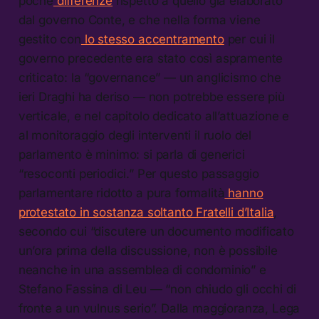
poche
differenze
rispetto a quello già elaborato
dal governo Conte, e che nella forma viene
gestito con
lo stesso accentramento
per cui il
governo precedente era stato così aspramente
criticato: la “governance” — un anglicismo che
ieri Draghi ha deriso — non potrebbe essere più
verticale, e nel capitolo dedicato all’attuazione e
al monitoraggio degli interventi il ruolo del
parlamento è minimo: si parla di generici
“resoconti periodici.” Per questo passaggio
parlamentare ridotto a pura formalità
hanno
protestato in sostanza soltanto Fratelli d’Italia
,
secondo cui “discutere un documento modificato
un’ora prima della discussione, non è possibile
neanche in una assemblea di condominio” e
Stefano Fassina di Leu — “non chiudo gli occhi di
fronte a un vulnus serio”. Dalla maggioranza, Lega