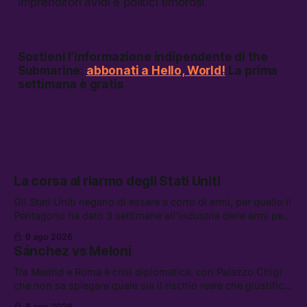
imprenditori avidi e politici timorosi.
Sostieni l’informazione indipendente di the
Submarine:
abbonati a Hello, World!
La prima
settimana è gratis
La corsa al riarmo degli Stati Uniti
Gli Stati Uniti negano di essere a corto di armi, per quello il
Pentagono ha dato 3 settimane all’industria delle armi per
presentare piani di riarmo. Tra le altre notizie: il PAM
9 ago 2026
continuerà ad usare i servizi di Palantir, la protesta contro
Sánchez vs Meloni
La Russa, e la centrale elettrica di Amazon in Texas
Tra Madrid e Roma è crisi diplomatica, con Palazzo Chigi
che non sa spiegare quale sia il rischio reale che giustifica
la sospensione di Schengen. Tra le altre notizie: l’accordo
8 ago 2026