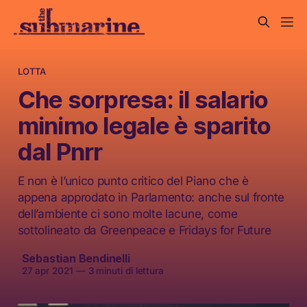
LOTTA
Che sorpresa: il salario
minimo legale è sparito
dal Pnrr
E non è l’unico punto critico del Piano che è
appena approdato in Parlamento: anche sul fronte
dell’ambiente ci sono molte lacune, come
sottolineato da Greenpeace e Fridays for Future
Sebastian Bendinelli
27 apr 2021
—
3 minuti di lettura