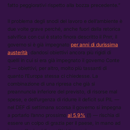
fatto peggiorativi rispetto alla bozza precedente.”
Il problema degli snodi del lavoro e dell’ambiente è
due volte grave perché, anche fuori dalla retorica
salvifica con cui è stato finora descritto il Pnrr, il
governo si è già impegnato
per anni di durissima
austerità
, dandosi obiettivi ancora più rigidi di
quelli in cui si era già impegnato il governo Conte
2 — obiettivi, per altro, molto più tassanti di
quanto l’Europa stessa ci chiedesse. La
combinazione di una ripresa che già si
preannuncia inferiore del previsto, di risorse mal
spese, e dell’urgenza di ridurre il deficit sul PIL —
nel DEF di settimana scorsa il governo si impegna
a portarlo l’anno prossimo
al 5,9%
(!) — rischia di
essere un colpo di grazia per il paese, in mano ad