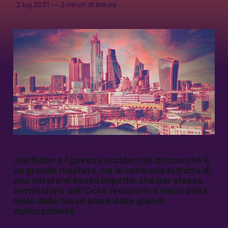
2 lug 2021
—
2 minuti di lettura
Joe Biden e i governi occidentali dicono che è
un grande risultato, ma al contrario si tratta di
una misura di basso impatto, che per stessa
ammissione dell’Ocse recupererà meno della
metà delle tasse eluse dalle grandi
multinazionali