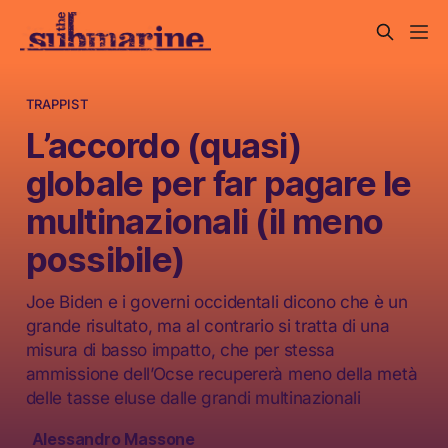
TRAPPIST
L’accordo (quasi)
globale per far pagare le
multinazionali (il meno
possibile)
Joe Biden e i governi occidentali dicono che è un
grande risultato, ma al contrario si tratta di una
misura di basso impatto, che per stessa
ammissione dell’Ocse recupererà meno della metà
delle tasse eluse dalle grandi multinazionali
Alessandro Massone