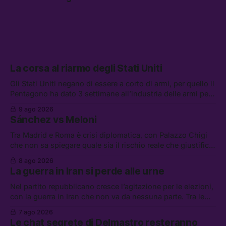
La corsa al riarmo degli Stati Uniti
Gli Stati Uniti negano di essere a corto di armi, per quello il
Pentagono ha dato 3 settimane all’industria delle armi per
presentare piani di riarmo. Tra le altre notizie: il PAM
9 ago 2026
continuerà ad usare i servizi di Palantir, la protesta contro
Sánchez vs Meloni
La Russa, e la centrale elettrica di Amazon in Texas
Tra Madrid e Roma è crisi diplomatica, con Palazzo Chigi
che non sa spiegare quale sia il rischio reale che giustifica
la sospensione di Schengen. Tra le altre notizie: l’accordo
8 ago 2026
di difesa tra Arabia Saudita, Pakistan e Turchia, la crisi del
La guerra in Iran si perde alle urne
carburante irregolare, e un altro caso di IA ribelle
Nel partito repubblicano cresce l’agitazione per le elezioni,
con la guerra in Iran che non va da nessuna parte. Tra le
altre notizie: due alti dirigenti del Mossad hanno perso il
7 ago 2026
lavoro, Schlein prova a mettere in sicurezza la coalizione, e
Le chat segrete di Delmastro resteranno