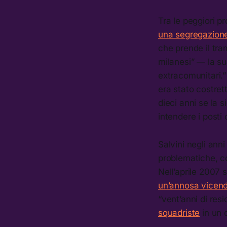
Tra le peggiori p
una segregazione 
che prende il tra
milanesi” — la su
extracomunitari.”
era stato costret
dieci anni se la 
intendere i posti 
Salvini negli anni
problematiche, c
Nell’aprile 2007 
un’annosa vicenda
“vent’anni di res
squadriste
in un 