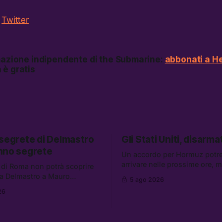
u
Twitter
rmazione indipendente di the Submarine:
abbonati a He
 è gratis
 segrete di Delmastro
Gli Stati Uniti, disarmat
nno segrete
Un accordo per Hormuz potr
arrivare nelle prossime ore, 
 di Roma non potrà scoprire
aumentano i retroscena che 
a Delmastro a Mauro
5 ago 2026
gli Stati Uniti come disarmati.
il presunto prestanome del
26
altre notizie: le storie di chi a
. Tra le altre notizie: le IDF
dispersi di Ceuta, il boom dei
so gli attacchi in Libano, il
diluiti, e quanti attivisti anti 
iederà 36 miliardi di