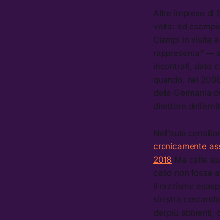
Altre imprese di 
volta: ad esemp
Ciampi in visita 
rappresenta” — a
incontrati, dato 
quando, nel 2006,
della Germania du
direttore dell’em
Nell’aula consili
cronicamente as
2018
Ma dalla sua
caso non fosse an
il razzismo esasp
sinistra cercando
dei più abbienti,