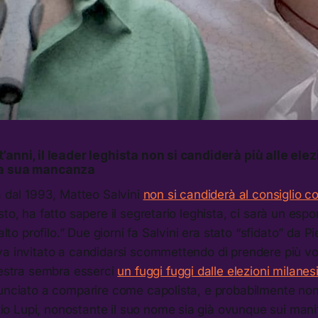
’anni, il leader leghista non si candiderà più alle elez
la sua mancanza
a dal 1993, Matteo Salvini
non si candiderà al consiglio 
sto, ha fatto sapere il segretario leghista, ci sarà un esp
 alto profilo.” Due giorni fa Salvini era stato “sfidato” da 
a invitato a candidarsi scommettendo di prendere più voti 
destra sembra esserci
un fuggi fuggi dalle elezioni milanes
nunciato a comparire come capolista, e probabilmente non
Lupi, nonostante il suo nome sia già ovunque sui manifes