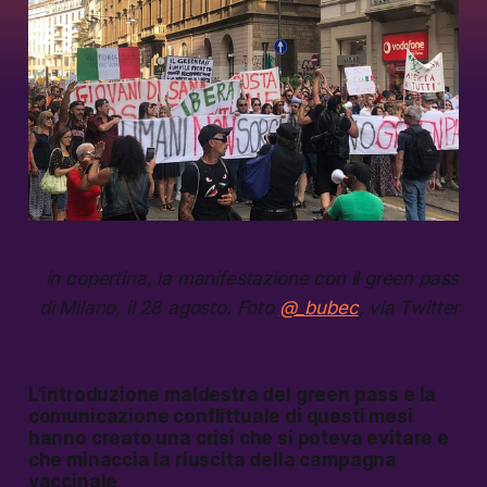
in copertina, la manifestazione con il green pass
di Milano, il 28 agosto. Foto
@_bubec
, via Twitter
L’introduzione maldestra del green pass e la
comunicazione conflittuale di questi mesi
hanno creato una crisi che si poteva evitare e
che minaccia la riuscita della campagna
vaccinale