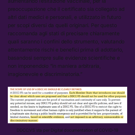
aumentando l’esitazione vaccinale, per la
preoccupazione che il certificato sia collegato ad
altri dati medici e personali, e utilizzato in futuro
per scopi diversi da quelli originari. Per questo
raccomanda agli stati di precisare chiaramente
quali saranno i confini dello strumento, valutando
attentamente rischi e benefici prima di adottarlo,
basandosi sempre sulle evidenze scientifiche e
non imponendolo “in maniera arbitraria,
irragionevole e discriminatoria.”
DDCC:VS sta per Digital documentation of COVID-19