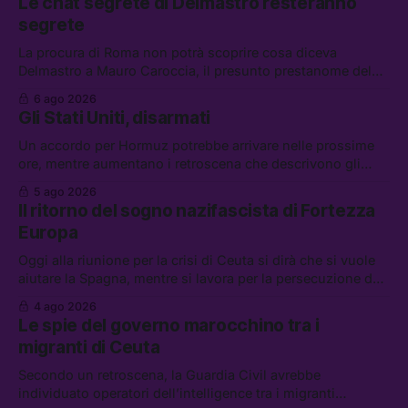
Le chat segrete di Delmastro resteranno
segrete
La procura di Roma non potrà scoprire cosa diceva
Delmastro a Mauro Caroccia, il presunto prestanome del
clan Senese. Tra le altre notizie: le IDF hanno ripreso gli
6 ago 2026
attacchi in Libano, il governo chiederà 36 miliardi di
Gli Stati Uniti, disarmati
flessibilità in armi e energia, e Grokipedia è già stata
abbandonata
Un accordo per Hormuz potrebbe arrivare nelle prossime
ore, mentre aumentano i retroscena che descrivono gli
Stati Uniti come disarmati. Tra le altre notizie: le storie di
5 ago 2026
chi aspetta i dispersi di Ceuta, il boom dei carburanti
Il ritorno del sogno nazifascista di Fortezza
diluiti, e quanti attivisti anti data center sono stati arrestati
Europa
Oggi alla riunione per la crisi di Ceuta si dirà che si vuole
aiutare la Spagna, mentre si lavora per la persecuzione dei
migranti. Tra le altre notizie: l’esplosione di aborti
4 ago 2026
spontanei a Gaza, un giovane di 19 anni è morto sotto il
Le spie del governo marocchino tra i
sole per raccogliere pomodori, e cosa dice l’AI Act europeo
migranti di Ceuta
Secondo un retroscena, la Guardia Civil avrebbe
individuato operatori dell’intelligence tra i migranti