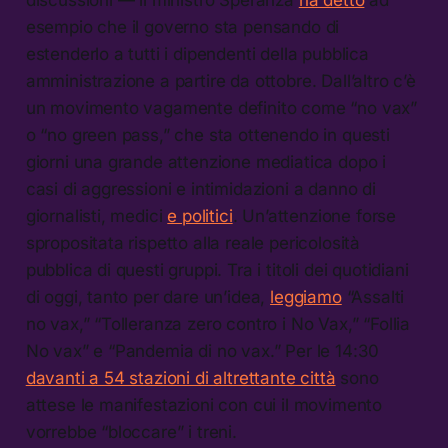
discussioni — il ministro Speranza
ha detto
ad
esempio che il governo sta pensando di
estenderlo a tutti i dipendenti della pubblica
amministrazione a partire da ottobre. Dall’altro c’è
un movimento vagamente definito come “no vax”
o “no green pass,” che sta ottenendo in questi
giorni una grande attenzione mediatica dopo i
casi di aggressioni e intimidazioni a danno di
giornalisti, medici
e politici
. Un’attenzione forse
spropositata rispetto alla reale pericolosità
pubblica di questi gruppi. Tra i titoli dei quotidiani
di oggi, tanto per dare un’idea,
leggiamo
“Assalti
no vax,” “Tolleranza zero contro i No Vax,” “Follia
No vax” e “Pandemia di no vax.” Per le 14:30
davanti a 54 stazioni di altrettante città
sono
attese le manifestazioni con cui il movimento
vorrebbe “bloccare” i treni.