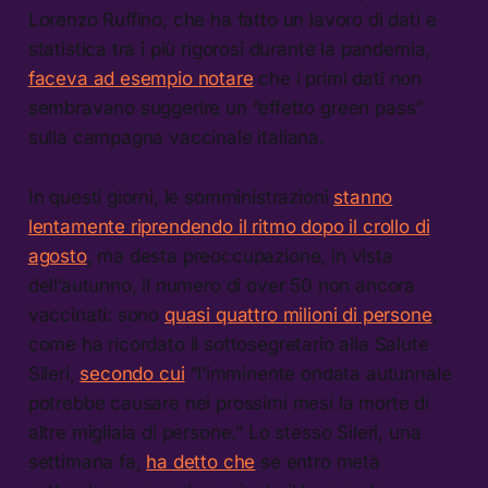
Lorenzo Ruffino, che ha fatto un lavoro di dati e
statistica tra i più rigorosi durante la pandemia,
faceva ad esempio notare
che i primi dati non
sembravano suggerire un “effetto green pass”
sulla campagna vaccinale italiana.
In questi giorni, le somministrazioni
stanno
lentamente riprendendo il ritmo dopo il crollo di
agosto
, ma desta preoccupazione, in vista
dell’autunno, il numero di over 50 non ancora
vaccinati: sono
quasi quattro milioni di persone
,
come ha ricordato il sottosegretario alla Salute
Sileri,
secondo cui
“l’imminente ondata autunnale
potrebbe causare nei prossimi mesi la morte di
altre migliaia di persone.” Lo stesso Sileri, una
settimana fa,
ha detto che
se entro metà