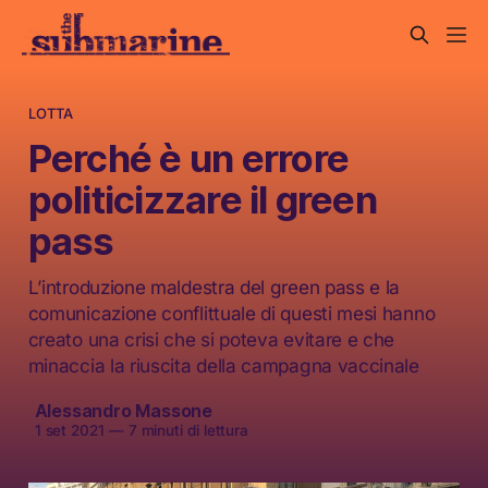
LOTTA
Perché è un errore
politicizzare il green
pass
L’introduzione maldestra del green pass e la
comunicazione conflittuale di questi mesi hanno
creato una crisi che si poteva evitare e che
minaccia la riuscita della campagna vaccinale
Alessandro Massone
1 set 2021
—
7 minuti di lettura