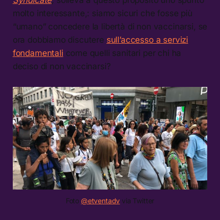
Syndicate
,
solleva a questo proposito uno spunto
molto interessante,: siamo sicuri che fosse più
“umano” concedere la libertà di non vaccinarsi, se
ora dobbiamo discutere
sull’accesso a servizi
fondamentali
come quelli sanitari per chi ha
deciso di non vaccinarsi?
Foto
@etventadv
via Twitter