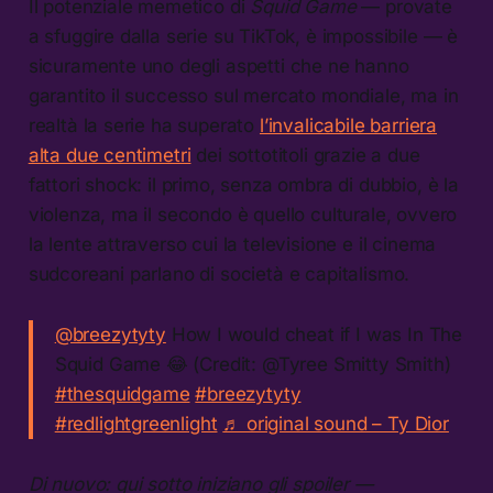
Il potenziale memetico di
Squid Game
— provate
a sfuggire dalla serie su TikTok, è impossibile — è
sicuramente uno degli aspetti che ne hanno
garantito il successo sul mercato mondiale, ma in
realtà la serie ha superato
l’invalicabile barriera
alta due centimetri
dei sottotitoli grazie a due
fattori shock: il primo, senza ombra di dubbio, è la
violenza, ma il secondo è quello culturale, ovvero
la lente attraverso cui la televisione e il cinema
sudcoreani parlano di società e capitalismo.
@breezytyty
How I would cheat if I was In The
Squid Game 😂 (Credit: @Tyree Smitty Smith)
#thesquidgame
#breezytyty
#redlightgreenlight
♬ original sound – Ty Dior
Di nuovo: qui sotto iniziano gli spoiler —