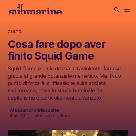
CULTO
Cosa fare dopo aver
finito Squid Game
Squid Game è un k–drama ultraviolento, famoso
grazie al grande potenziale memetico. Ma il suo
punto di forza è la riflessione sulla società
sudcoreana, dove lo stadio terminale del
capitalismo è particolarmente avanzato
Alessandro Massone
4 ott 2021
—
6 minuti di lettura