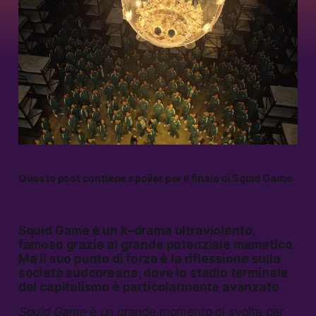
Questo post contiene spoiler per il finale di Squid Game
Squid Game è un k–drama ultraviolento,
famoso grazie al grande potenziale memetico.
Ma il suo punto di forza è la riflessione sulla
società sudcoreana, dove lo stadio terminale
del capitalismo è particolarmente avanzato
Squid Game
è un grande momento di svolta per