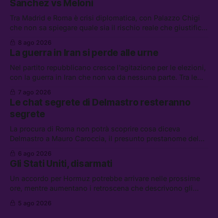
Sánchez vs Meloni
Tra Madrid e Roma è crisi diplomatica, con Palazzo Chigi
che non sa spiegare quale sia il rischio reale che giustifica
la sospensione di Schengen. Tra le altre notizie: l’accordo
8 ago 2026
di difesa tra Arabia Saudita, Pakistan e Turchia, la crisi del
La guerra in Iran si perde alle urne
carburante irregolare, e un altro caso di IA ribelle
Nel partito repubblicano cresce l’agitazione per le elezioni,
con la guerra in Iran che non va da nessuna parte. Tra le
altre notizie: due alti dirigenti del Mossad hanno perso il
7 ago 2026
lavoro, Schlein prova a mettere in sicurezza la coalizione, e
Le chat segrete di Delmastro resteranno
che cos’è lo “Spiralismo,” la religione degli agenti IA
segrete
La procura di Roma non potrà scoprire cosa diceva
Delmastro a Mauro Caroccia, il presunto prestanome del
clan Senese. Tra le altre notizie: le IDF hanno ripreso gli
6 ago 2026
attacchi in Libano, il governo chiederà 36 miliardi di
Gli Stati Uniti, disarmati
flessibilità in armi e energia, e Grokipedia è già stata
abbandonata
Un accordo per Hormuz potrebbe arrivare nelle prossime
ore, mentre aumentano i retroscena che descrivono gli
Stati Uniti come disarmati. Tra le altre notizie: le storie di
5 ago 2026
chi aspetta i dispersi di Ceuta, il boom dei carburanti
diluiti, e quanti attivisti anti data center sono stati arrestati