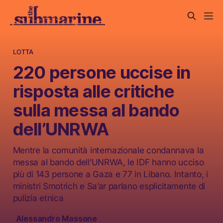
LOTTA
220 persone uccise in
risposta alle critiche
sulla messa al bando
dell’UNRWA
Mentre la comunità internazionale condannava la
messa al bando dell’UNRWA, le IDF hanno ucciso
più di 143 persone a Gaza e 77 in Libano. Intanto, i
ministri Smotrich e Sa’ar parlano esplicitamente di
pulizia etnica
Alessandro Massone