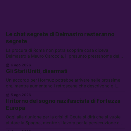
Le chat segrete di Delmastro resteranno
segrete
La procura di Roma non potrà scoprire cosa diceva
Delmastro a Mauro Caroccia, il presunto prestanome del
clan Senese. Tra le altre notizie: le IDF hanno ripreso gli
6 ago 2026
attacchi in Libano, il governo chiederà 36 miliardi di
Gli Stati Uniti, disarmati
flessibilità in armi e energia, e Grokipedia è già stata
abbandonata
Un accordo per Hormuz potrebbe arrivare nelle prossime
ore, mentre aumentano i retroscena che descrivono gli
Stati Uniti come disarmati. Tra le altre notizie: le storie di
5 ago 2026
chi aspetta i dispersi di Ceuta, il boom dei carburanti
Il ritorno del sogno nazifascista di Fortezza
diluiti, e quanti attivisti anti data center sono stati arrestati
Europa
Oggi alla riunione per la crisi di Ceuta si dirà che si vuole
aiutare la Spagna, mentre si lavora per la persecuzione dei
migranti. Tra le altre notizie: l’esplosione di aborti