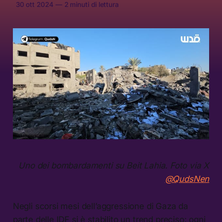
30 ott 2024
—
2 minuti di lettura
Uno dei bombardamenti su Beit Lahia. Foto via X
@QudsNen
Negli scorsi mesi dell’aggressione di Gaza da
parte delle IDF si è stabilito un trend preciso: ogni