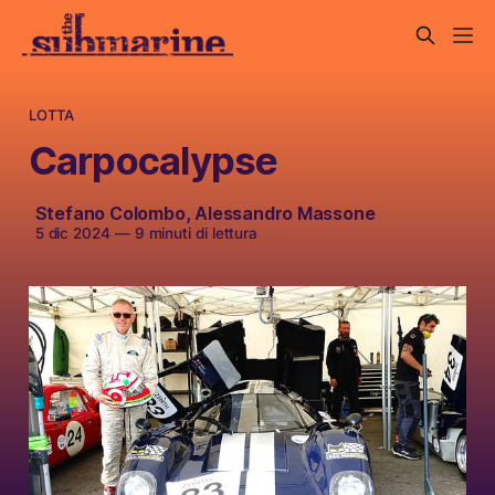
LOTTA
Carpocalypse
Stefano Colombo
,
Alessandro Massone
5 dic 2024
—
9 minuti di lettura