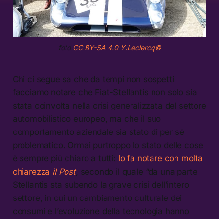
foto
CC BY-SA 4.0
Y.Leclercq©
Chi ci segue sa che da tempi non sospetti
facciamo notare che Fiat-Stellantis non solo sia
stata coinvolta nella crisi generalizzata del settore
automobilistico europeo, ma che il suo
comportamento aziendale sia stato di per sé
problematico. Ormai purtroppo lo stato delle cose
è sempre più chiaro a tutti:
lo fa notare con molta
chiarezza
il Post
, secondo il quale “da una parte
Stellantis sta subendo la grave crisi dell’intero
settore, in cui un cambiamento culturale dei
consumi e l’evoluzione della tecnologia hanno