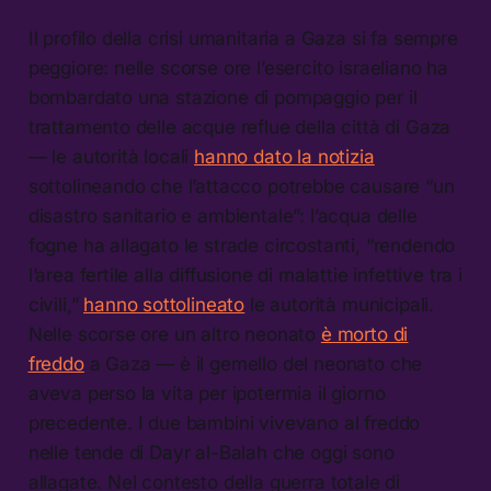
Il profilo della crisi umanitaria a Gaza si fa sempre
peggiore: nelle scorse ore l’esercito israeliano ha
bombardato una stazione di pompaggio per il
trattamento delle acque reflue della città di Gaza
— le autorità locali
hanno dato la notizia
sottolineando che l’attacco potrebbe causare “un
disastro sanitario e ambientale”: l’acqua delle
fogne ha allagato le strade circostanti, “rendendo
l’area fertile alla diffusione di malattie infettive tra i
civili,”
hanno sottolineato
le autorità municipali.
Nelle scorse ore un altro neonato
è morto di
freddo
a Gaza — è il gemello del neonato che
aveva perso la vita per ipotermia il giorno
precedente. I due bambini vivevano al freddo
nelle tende di Dayr al-Balah che oggi sono
allagate. Nel contesto della guerra totale di