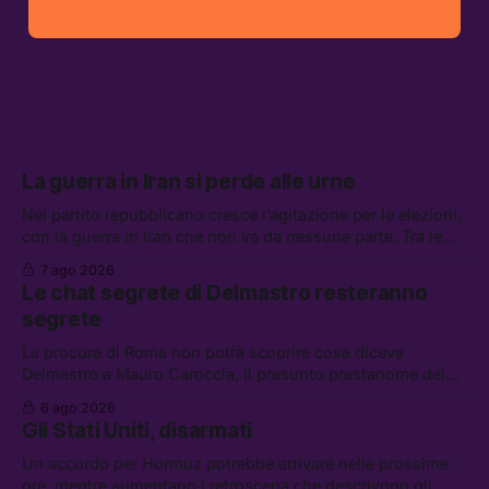
La guerra in Iran si perde alle urne
Nel partito repubblicano cresce l’agitazione per le elezioni,
con la guerra in Iran che non va da nessuna parte. Tra le
altre notizie: due alti dirigenti del Mossad hanno perso il
7 ago 2026
lavoro, Schlein prova a mettere in sicurezza la coalizione, e
Le chat segrete di Delmastro resteranno
che cos’è lo “Spiralismo,” la religione degli agenti IA
segrete
La procura di Roma non potrà scoprire cosa diceva
Delmastro a Mauro Caroccia, il presunto prestanome del
clan Senese. Tra le altre notizie: le IDF hanno ripreso gli
6 ago 2026
attacchi in Libano, il governo chiederà 36 miliardi di
Gli Stati Uniti, disarmati
flessibilità in armi e energia, e Grokipedia è già stata
abbandonata
Un accordo per Hormuz potrebbe arrivare nelle prossime
ore, mentre aumentano i retroscena che descrivono gli