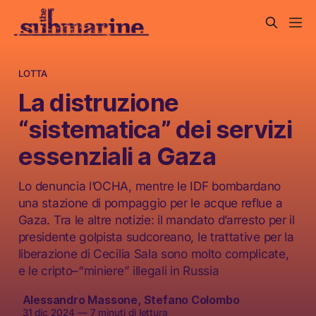
LOTTA
La distruzione
“sistematica” dei servizi
essenziali a Gaza
Lo denuncia l’OCHA, mentre le IDF bombardano
una stazione di pompaggio per le acque reflue a
Gaza. Tra le altre notizie: il mandato d’arresto per il
presidente golpista sudcoreano, le trattative per la
liberazione di Cecilia Sala sono molto complicate,
e le cripto–“miniere” illegali in Russia
Alessandro Massone
,
Stefano Colombo
31 dic 2024
—
7 minuti di lettura