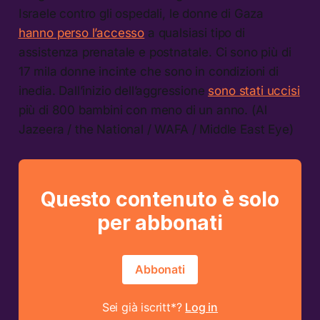
Israele contro gli ospedali, le donne di Gaza
hanno perso l’accesso
a qualsiasi tipo di
assistenza prenatale e postnatale. Ci sono più di
17 mila donne incinte che sono in condizioni di
inedia. Dall’inizio dell’aggressione
sono stati uccisi
più di 800 bambini con meno di un anno. (Al
Jazeera / the National / WAFA / Middle East Eye)
Questo contenuto è solo
per abbonati
Abbonati
Sei già iscritt*?
Log in