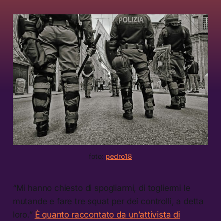
foto: 
pedro18
“Mi hanno chiesto di spogliarmi, di togliermi le
mutande e fare tre squat per dei controlli, a detta
loro.”
È quanto raccontato da un’attivista di