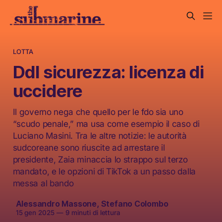
LOTTA
Ddl sicurezza: licenza di
uccidere
Il governo nega che quello per le fdo sia uno
“scudo penale,” ma usa come esempio il caso di
Luciano Masini. Tra le altre notizie: le autorità
sudcoreane sono riuscite ad arrestare il
presidente, Zaia minaccia lo strappo sul terzo
mandato, e le opzioni di TikTok a un passo dalla
messa al bando
Alessandro Massone
,
Stefano Colombo
15 gen 2025
—
9 minuti di lettura