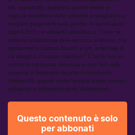
Ma, soprattutto, spieghino perché donne e
ragazze sarebbero state costrette a spogliarsi e a
eseguire piegamenti sulle gambe. Di questi abusi,
dopo il 2001, ne abbiamo abbastanza. Come ne
abbiamo abbastanza delle denunce arbitrarie, che
regolarmente cadono davanti al pm, e dei fogli di
via elargiti a chiunque manifesti.” È facile fare un
confronto tra questa denuncia e i noti fatti nella
caserma di Bolzaneto durante il tristemente
celebre G8, quando molte fermate donne vennero
sottoposti a trattamenti simili. (Adnkronos)
Questo contenuto è solo
per abbonati