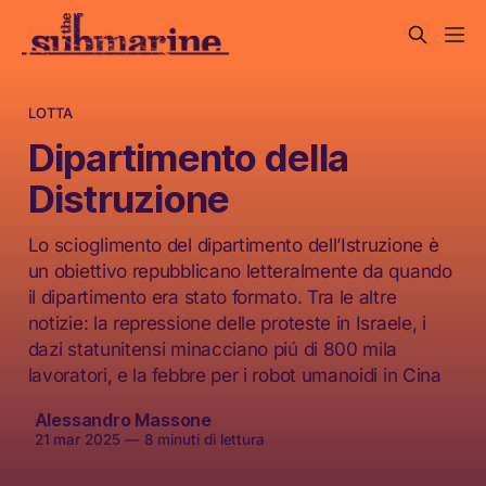
LOTTA
Dipartimento della
Distruzione
Lo scioglimento del dipartimento dell’Istruzione è
un obiettivo repubblicano letteralmente da quando
il dipartimento era stato formato. Tra le altre
notizie: la repressione delle proteste in Israele, i
dazi statunitensi minacciano piú di 800 mila
lavoratori, e la febbre per i robot umanoidi in Cina
Alessandro Massone
21 mar 2025
—
8 minuti di lettura