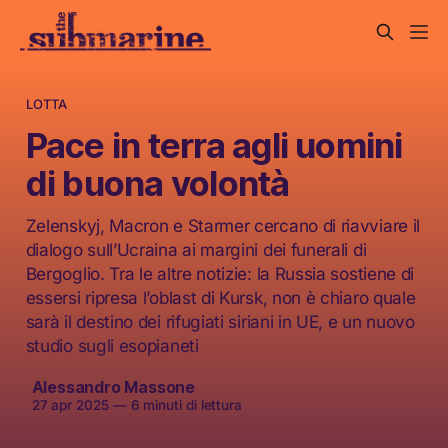
LOTTA
Pace in terra agli uomini
di buona volontà
Zelenskyj, Macron e Starmer cercano di riavviare il
dialogo sull’Ucraina ai margini dei funerali di
Bergoglio. Tra le altre notizie: la Russia sostiene di
essersi ripresa l’oblast di Kursk, non è chiaro quale
sarà il destino dei rifugiati siriani in UE, e un nuovo
studio sugli esopianeti
Alessandro Massone
27 apr 2025
—
6 minuti di lettura