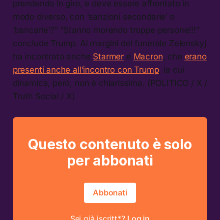
prendendo in giro, e deve essere affrontato in
modo diverso, con ‘sanzioni secondarie’ o
‘bancarie’?” “Stanno morendo troppe persone!!!”
conclude Trump. Ai margini del funerale Zelenskyj
ha incontrato anche
Starmer
e
Macron
, che
erano
presenti anche all’incontro con Trump
, la cui
dinamica, però, non è chiarissima. (POLITICO / X /
Truth Social / X)
Questo contenuto è solo
per abbonati
Abbonati
Sei già iscritt*?
Log in