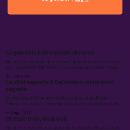
La guerra in Iran si perde alle urne
Nel partito repubblicano cresce l’agitazione per le elezioni,
con la guerra in Iran che non va da nessuna parte. Tra le
altre notizie: due alti dirigenti del Mossad hanno perso il
7 ago 2026
lavoro, Schlein prova a mettere in sicurezza la coalizione, e
Le chat segrete di Delmastro resteranno
che cos’è lo “Spiralismo,” la religione degli agenti IA
segrete
La procura di Roma non potrà scoprire cosa diceva
Delmastro a Mauro Caroccia, il presunto prestanome del
clan Senese. Tra le altre notizie: le IDF hanno ripreso gli
6 ago 2026
attacchi in Libano, il governo chiederà 36 miliardi di
Gli Stati Uniti, disarmati
flessibilità in armi e energia, e Grokipedia è già stata
abbandonata
Un accordo per Hormuz potrebbe arrivare nelle prossime