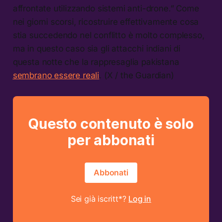
affrontate utilizzando sistemi anti-drone.” Come
nei giorni scorsi, ricostruire effettivamente cosa
stia succedendo nel conflitto è molto complesso,
ma in questo caso sia gli attacchi indiani di
questa notte che la rappresaglia pakistana
sembrano essere reali
. (X / the Guardian)
Questo contenuto è solo
per abbonati
Abbonati
Sei già iscritt*?
Log in