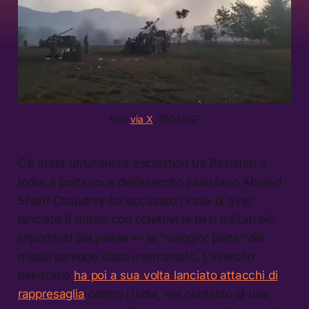
foto 
via X
, @OSPSF
C’è stata un’ulteriore escalation tra Pakistan e
India: il portavoce dell’esercito pakistano Ahmed
Sharif Chaudhry ha accusato l’India di aver
lanciato 6 missili con obiettivi le basi militari più
importanti del paese — la “maggior parte” dei
missili sarebbe stato intercettato. L’esercito
pakistano
ha poi a sua volta lanciato attacchi di
rappresaglia
contro l’India, nel contesto di una