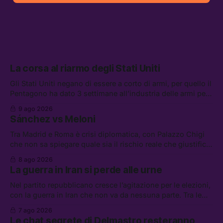
La corsa al riarmo degli Stati Uniti
Gli Stati Uniti negano di essere a corto di armi, per quello il
Pentagono ha dato 3 settimane all’industria delle armi per
presentare piani di riarmo. Tra le altre notizie: il PAM
9 ago 2026
continuerà ad usare i servizi di Palantir, la protesta contro
Sánchez vs Meloni
La Russa, e la centrale elettrica di Amazon in Texas
Tra Madrid e Roma è crisi diplomatica, con Palazzo Chigi
che non sa spiegare quale sia il rischio reale che giustifica
la sospensione di Schengen. Tra le altre notizie: l’accordo
8 ago 2026
di difesa tra Arabia Saudita, Pakistan e Turchia, la crisi del
La guerra in Iran si perde alle urne
carburante irregolare, e un altro caso di IA ribelle
Nel partito repubblicano cresce l’agitazione per le elezioni,
con la guerra in Iran che non va da nessuna parte. Tra le
altre notizie: due alti dirigenti del Mossad hanno perso il
7 ago 2026
lavoro, Schlein prova a mettere in sicurezza la coalizione, e
Le chat segrete di Delmastro resteranno