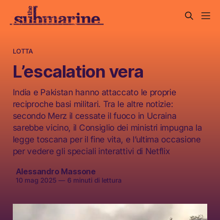
LOTTA
L’escalation vera
India e Pakistan hanno attaccato le proprie
reciproche basi militari. Tra le altre notizie:
secondo Merz il cessate il fuoco in Ucraina
sarebbe vicino, il Consiglio dei ministri impugna la
legge toscana per il fine vita, e l’ultima occasione
per vedere gli speciali interattivi di Netflix
Alessandro Massone
10 mag 2025
—
6 minuti di lettura