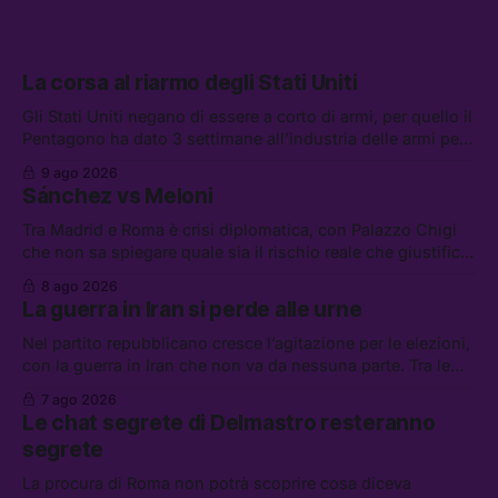
La corsa al riarmo degli Stati Uniti
Gli Stati Uniti negano di essere a corto di armi, per quello il
Pentagono ha dato 3 settimane all’industria delle armi per
presentare piani di riarmo. Tra le altre notizie: il PAM
9 ago 2026
continuerà ad usare i servizi di Palantir, la protesta contro
Sánchez vs Meloni
La Russa, e la centrale elettrica di Amazon in Texas
Tra Madrid e Roma è crisi diplomatica, con Palazzo Chigi
che non sa spiegare quale sia il rischio reale che giustifica
la sospensione di Schengen. Tra le altre notizie: l’accordo
8 ago 2026
di difesa tra Arabia Saudita, Pakistan e Turchia, la crisi del
La guerra in Iran si perde alle urne
carburante irregolare, e un altro caso di IA ribelle
Nel partito repubblicano cresce l’agitazione per le elezioni,
con la guerra in Iran che non va da nessuna parte. Tra le
altre notizie: due alti dirigenti del Mossad hanno perso il
7 ago 2026
lavoro, Schlein prova a mettere in sicurezza la coalizione, e
Le chat segrete di Delmastro resteranno
che cos’è lo “Spiralismo,” la religione degli agenti IA
segrete
La procura di Roma non potrà scoprire cosa diceva