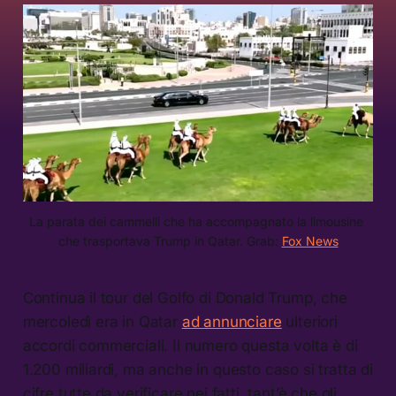
La parata dei cammelli che ha accompagnato la limousine 
che trasportava Trump in Qatar. Grab: 
Fox News
Continua il tour del Golfo di Donald Trump, che
mercoledì era in Qatar
ad annunciare
ulteriori
accordi commerciali. Il numero questa volta è di
1.200 miliardi, ma anche in questo caso si tratta di
cifre tutte da verificare nei fatti, tant’è che gli