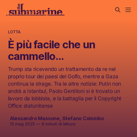
LOTTA
È più facile che un
cammello…
Trump sta ricevendo un trattamento da re nel
proprio tour dei paesi del Golfo, mentre a Gaza
continua la strage. Tra le altre notizie: Putin non
andrà a Istanbul, Paolo Gentiloni si è trovato un
lavoro da lobbista, e la battaglia per il Copyright
Office statunitense
Alessandro Massone
,
Stefano Colombo
15 mag 2025
—
8 minuti di lettura