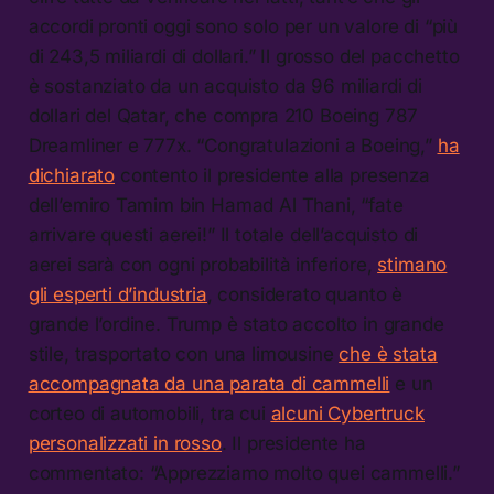
accordi pronti oggi sono solo per un valore di “più
di 243,5 miliardi di dollari.” Il grosso del pacchetto
è sostanziato da un acquisto da 96 miliardi di
dollari del Qatar, che compra 210 Boeing 787
Dreamliner e 777x. “Congratulazioni a Boeing,”
ha
dichiarato
contento il presidente alla presenza
dell’emiro Tamim bin Hamad Al Thani, “fate
arrivare questi aerei!” Il totale dell’acquisto di
aerei sarà con ogni probabilità inferiore,
stimano
gli esperti d’industria
, considerato quanto è
grande l’ordine. Trump è stato accolto in grande
stile, trasportato con una limousine
che è stata
accompagnata da una parata di cammelli
e un
corteo di automobili, tra cui
alcuni Cybertruck
personalizzati in rosso
. Il presidente ha
commentato: “Apprezziamo molto quei cammelli.”