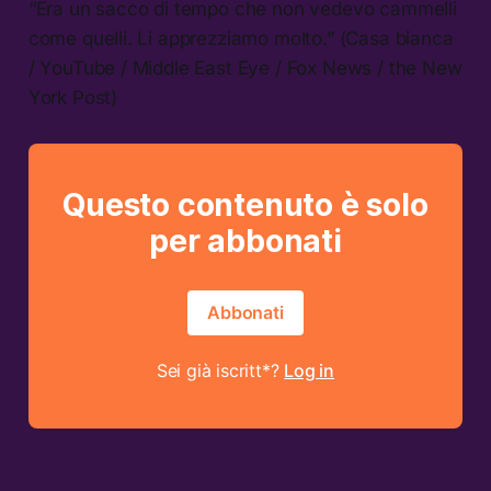
“Era un sacco di tempo che non vedevo cammelli
come quelli. Li apprezziamo molto.” (Casa bianca
/ YouTube / Middle East Eye / Fox News / the New
York Post)
Questo contenuto è solo
per abbonati
Abbonati
Sei già iscritt*?
Log in