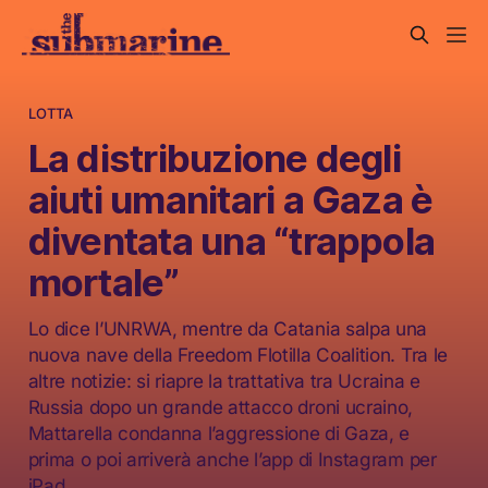
LOTTA
La distribuzione degli
aiuti umanitari a Gaza è
diventata una “trappola
mortale”
Lo dice l’UNRWA, mentre da Catania salpa una
nuova nave della Freedom Flotilla Coalition. Tra le
altre notizie: si riapre la trattativa tra Ucraina e
Russia dopo un grande attacco droni ucraino,
Mattarella condanna l’aggressione di Gaza, e
prima o poi arriverà anche l’app di Instagram per
iPad