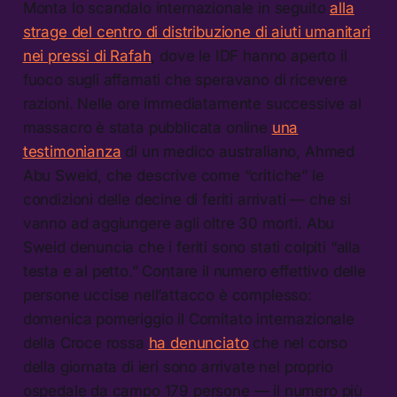
Monta lo scandalo internazionale in seguito
alla
strage del centro di distribuzione di aiuti umanitari
nei pressi di Rafah
, dove le IDF hanno aperto il
fuoco sugli affamati che speravano di ricevere
razioni. Nelle ore immediatamente successive al
massacro è stata pubblicata online
una
testimonianza
di un medico australiano, Ahmed
Abu Sweid, che descrive come “critiche” le
condizioni delle decine di feriti arrivati — che si
vanno ad aggiungere agli oltre 30 morti. Abu
Sweid denuncia che i feriti sono stati colpiti “alla
testa e al petto.” Contare il numero effettivo delle
persone uccise nell’attacco è complesso:
domenica pomeriggio il Comitato internazionale
della Croce rossa
ha denunciato
che nel corso
della giornata di ieri sono arrivate nel proprio
ospedale da campo 179 persone — il numero più