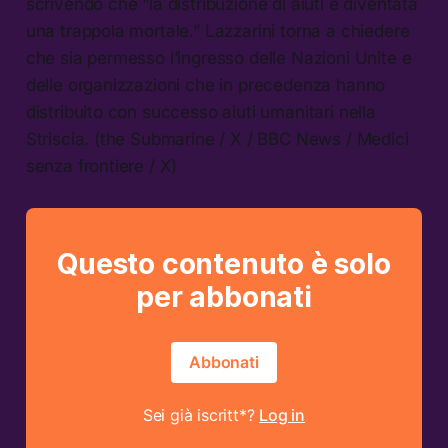
scrivendo che “la distribuzione di aiuti è diventata
una trappola mortale.” Lazzarini torna a chiedere
che sia permesso l’ingresso delle Nazioni Unite e
delle organizzazioni che in precedenza hanno
distribuito con successo aiuti umanitari nella
Striscia. (the Submarine / X / BBC News / Medici
senza frontiere / X)
Questo contenuto è solo
per abbonati
Abbonati
Sei già iscritt*?
Log in