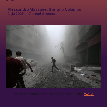
Alessandro Massone
,
Stefano Colombo
2 giu 2025
—
7 minuti di lettura
Un bombardamento nella città di Gaza. Foto: 
WAFA