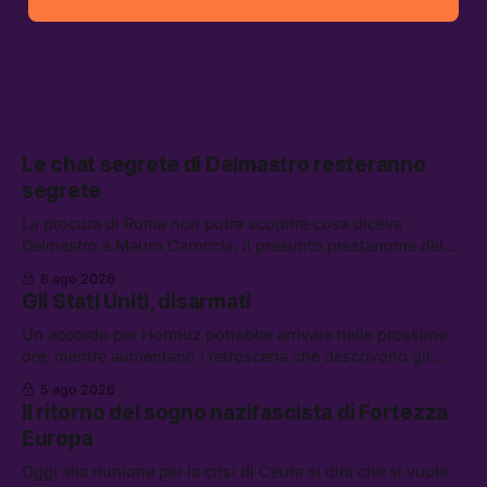
Le chat segrete di Delmastro resteranno
segrete
La procura di Roma non potrà scoprire cosa diceva
Delmastro a Mauro Caroccia, il presunto prestanome del
clan Senese. Tra le altre notizie: le IDF hanno ripreso gli
6 ago 2026
attacchi in Libano, il governo chiederà 36 miliardi di
Gli Stati Uniti, disarmati
flessibilità in armi e energia, e Grokipedia è già stata
abbandonata
Un accordo per Hormuz potrebbe arrivare nelle prossime
ore, mentre aumentano i retroscena che descrivono gli
Stati Uniti come disarmati. Tra le altre notizie: le storie di
5 ago 2026
chi aspetta i dispersi di Ceuta, il boom dei carburanti
Il ritorno del sogno nazifascista di Fortezza
diluiti, e quanti attivisti anti data center sono stati arrestati
Europa
Oggi alla riunione per la crisi di Ceuta si dirà che si vuole