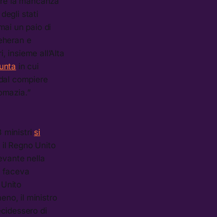
tare la mancanza
degli stati
mai un paio di
eheran e
, insieme all’Alta
iunta
in cui
 dal compiere
lomazia.”
 ministri
si
 il Regno Unito
evante nella
ai faceva
 Unito
meno, il ministro
ecidessero di