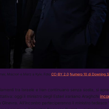
mer, Macron e Merz a Kyiv. Foto 
CC–BY 2.0
Numero 10 di Downing S
menti tra Israele e Iran continuano senza sosta, si apre
attativa: oggi il ministro degli Esteri iraniano Araghchi
incon
 Ginevra. All’incontro parteciperanno il ministro tedesco 