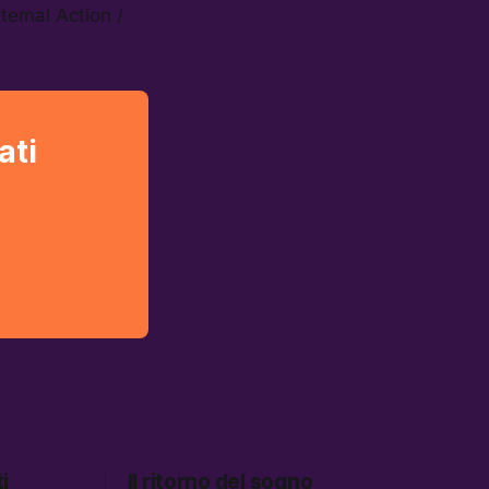
ternal Action /
ati
i
Il ritorno del sogno