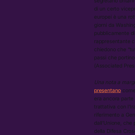
segretario brita
di un certo vicepr
europei è una rot
giorni da Washin
pubblicamente disc
rappresentante c
chiedono che “tu
passi che portino 
(Associated Pres
Una nota a margin
presentano
come 
era ancora parte 
trattativa con l’I
riferimento a Ger
dall’Unione, che pe
della Difesa Crose