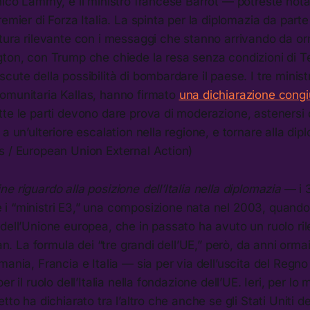
nnico Lammy, e il ministro francese Barrot — potreste no
emier di Forza Italia. La spinta per la diplomazia da parte 
tura rilevante con i messaggi che stanno arrivando da or
gton, con Trump che chiede la resa senza condizioni di T
ute della possibilità di bombardare il paese. I tre ministri
omunitaria Kallas, hanno firmato
una dichiarazione cong
tte le parti devono dare prova di moderazione, astenersi
a un’ulteriore escalation nella regione, e tornare alla dip
s / European Union External Action)
e riguardo alla posizione dell’Italia nella diplomazia
— i 3
i “ministri E3,” una composizione nata nel 2003, quando
dell’Unione europea, che in passato ha avuto un ruolo ril
ran. La formula dei “tre grandi dell’UE,” però, da anni orm
mania, Francia e Italia — sia per via dell’uscita del Regno
r il ruolo dell’Italia nella fondazione dell’UE. Ieri, per lo 
tto ha dichiarato tra l’altro che anche se gli Stati Uniti d