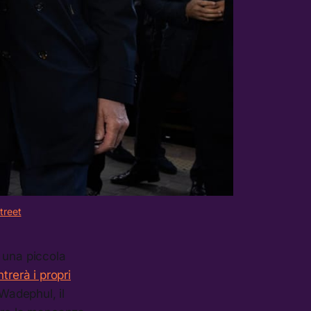
treet
 una piccola
trerà i propri
Wadephul, il