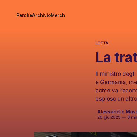
Perché
Archivio
Merch
LOTTA
La tra
Il ministro degl
e Germania, ment
come va l’econom
esploso un altr
Alessandro Mas
20 giu 2025
—
8 min