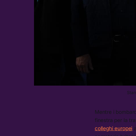
Star
Mentre i bombarda
finestra per la tr
colleghi europei
a