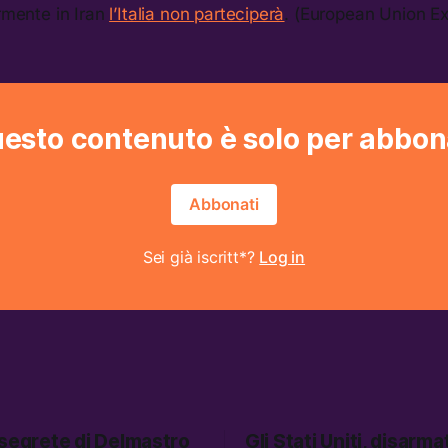
armente in Iran
l’Italia non parteciperà
. (European Union Ex
esto contenuto è solo per abbon
Abbonati
Sei già iscritt*?
Log in
 segrete di Delmastro
Gli Stati Uniti, disarmat