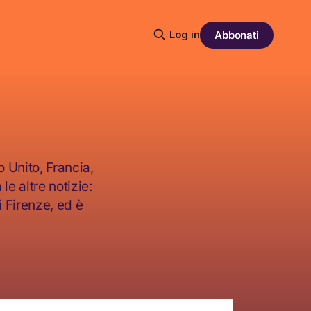
Log in
Abbonati
o Unito, Francia,
e altre notizie:
i Firenze, ed è