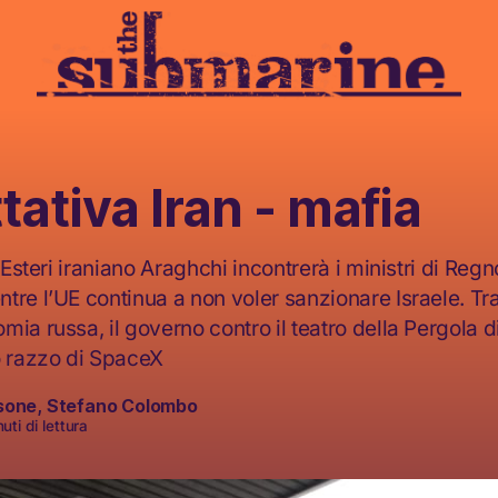
ttativa Iran - mafia
i Esteri iraniano Araghchi incontrerà i ministri di Regn
re l’UE continua a non voler sanzionare Israele. Tra l
ia russa, il governo contro il teatro della Pergola d
o razzo di SpaceX
sone
,
Stefano Colombo
uti di lettura