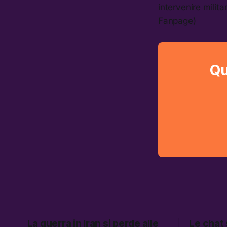
intervenire milit
Fanpage)
Qu
La guerra in Iran si perde alle
Le chat