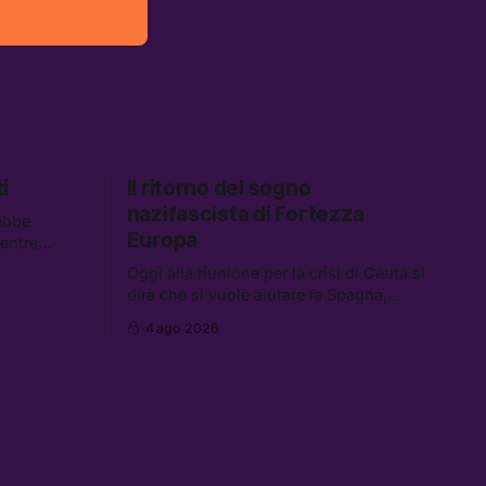
i
Il ritorno del sogno
nazifascista di Fortezza
ebbe
Europa
mentre
descrivono
Oggi alla riunione per la crisi di Ceuta si
 Tra le
dirà che si vuole aiutare la Spagna,
spetta i
mentre si lavora per la persecuzione dei
 carburanti
4 ago 2026
migranti. Tra le altre notizie:
data center
l’esplosione di aborti spontanei a Gaza,
un giovane di 19 anni è morto sotto il
sole per raccogliere pomodori, e cosa
dice l’AI Act europeo