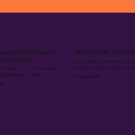
 segrete di Delmastro
Gli Stati Uniti, disarmat
nno segrete
Un accordo per Hormuz potr
arrivare nelle prossime ore, 
 di Roma non potrà scoprire
aumentano i retroscena che 
a Delmastro a Mauro
5 ago 2026
gli Stati Uniti come disarmati.
il presunto prestanome del
26
altre notizie: le storie di chi a
. Tra le altre notizie: le IDF
dispersi di Ceuta, il boom dei
so gli attacchi in Libano, il
diluiti, e quanti attivisti anti 
iederà 36 miliardi di
sono stati arrestati
 in armi e energia, e
 è già stata abbandonata