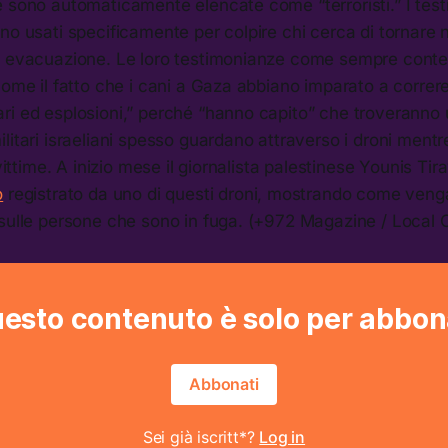
e sono automaticamente elencate come “terroristi.” I tes
no usati specificamente per colpire chi cerca di tornare ne
i evacuazione. Le loro testimonianze come sempre conte
come il fatto che i cani a Gaza abbiano imparato a correr
ri ed esplosioni,” perché “hanno capito” che troveranno
litari israeliani spesso guardano attraverso i droni ment
 vittime. A inizio mese il giornalista palestinese Younis Tir
o
registrato da uno di questi droni, mostrando come veng
sulle persone che sono in fuga. (+972 Magazine / Local C
esto contenuto è solo per abbon
Abbonati
Sei già iscritt*?
Log in