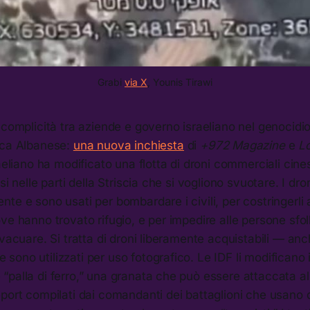
Grabi 
via X
, Younis Tirawi
 complicità tra aziende e governo israeliano nel genocidio,
sca Albanese:
una nuova inchiesta
di
+972 Magazine
e
Lo
aeliano ha modificato una flotta di droni commerciali cinesi
si nelle parti della Striscia che si vogliono svuotare. I dr
te e sono usati per bombardare i civili, per costringerli a
ve hanno trovato rifugio, e per impedire alle persone sfol
evacuare. Si tratta di droni liberamente acquistabili — an
ono utilizzati per uso fotografico. Le IDF li modificano
palla di ferro,” una granata che può essere attaccata al
port compilati dai comandanti dei battaglioni che usano q