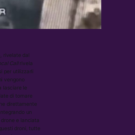
 rivelate dal
cal Call
rivela
 per utilizzarli
oni vengono
 lasciare le
late di tornare
che direttamente
 integrando un
 drone e lanciata
uesti droni, tutte