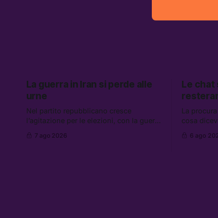
La guerra in Iran si perde alle
Le chat
urne
restera
Nel partito repubblicano cresce
La procura
l’agitazione per le elezioni, con la guerra
cosa dicev
in Iran che non va da nessuna parte. Tra
Caroccia, 
7 ago 2026
6 ago 20
le altre notizie: due alti dirigenti del
clan Senese
Mossad hanno perso il lavoro, Schlein
hanno ripre
prova a mettere in sicurezza la
governo ch
coalizione, e che cos’è lo “Spiralismo,”
flessibilità
la religione degli agenti IA
Grokipedia