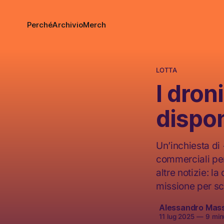
Perché
Archivio
Merch
LOTTA
I dron
dispo
Un’inchiesta di
commerciali per 
altre notizie: la
missione per sc
Alessandro Mas
11 lug 2025
—
9 minu