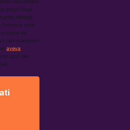
timoni raccontano
i propri rifugi
ngono dettagli
e “verso le zone
 un corpo da
re i cani mangiano
awi
aveva
ano usati per
all)
ati