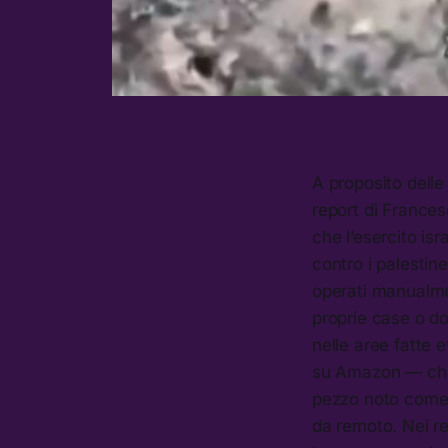
A proposito delle
report di France
che l’esercito isr
contro i palestine
operati manualmen
proprie case o do
nelle aree fatte 
su Amazon — che s
pezzo noto come “
da remoto. Nei re