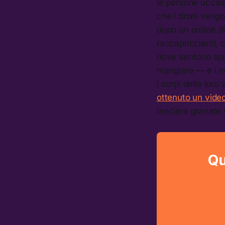
le persone uccis
che i droni vengo
dopo un ordine d
raccapriccianti, 
dove sentono spa
mangiare — e i mi
i corpi delle loro
ottenuto un vide
lanciare granate 
Qu