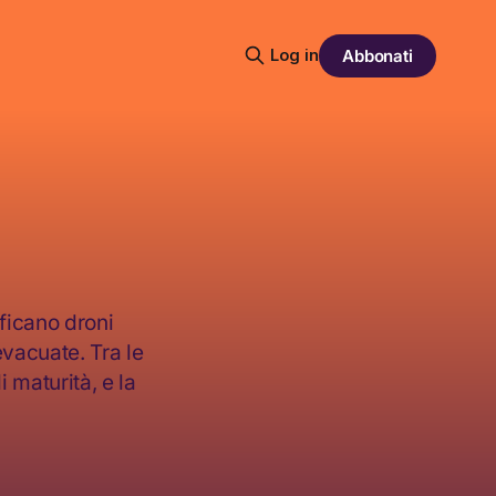
Log in
Abbonati
ficano droni
evacuate. Tra le
i maturità, e la