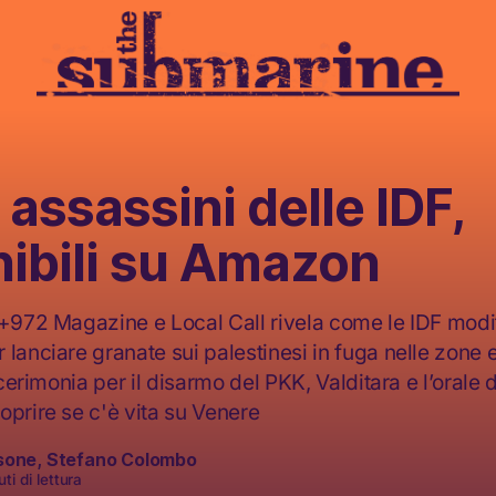
i assassini delle IDF,
nibili su Amazon
 +972 Magazine e Local Call rivela come le IDF modi
lanciare granate sui palestinesi in fuga nelle zone 
 cerimonia per il disarmo del PKK, Valditara e l’orale d
oprire se c'è vita su Venere
sone
,
Stefano Colombo
ti di lettura