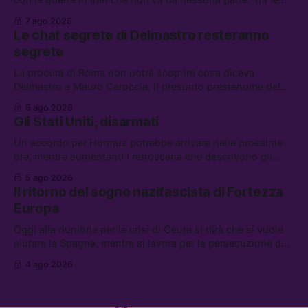
altre notizie: due alti dirigenti del Mossad hanno perso il
7 ago 2026
lavoro, Schlein prova a mettere in sicurezza la coalizione, e
Le chat segrete di Delmastro resteranno
che cos’è lo “Spiralismo,” la religione degli agenti IA
segrete
La procura di Roma non potrà scoprire cosa diceva
Delmastro a Mauro Caroccia, il presunto prestanome del
clan Senese. Tra le altre notizie: le IDF hanno ripreso gli
6 ago 2026
attacchi in Libano, il governo chiederà 36 miliardi di
Gli Stati Uniti, disarmati
flessibilità in armi e energia, e Grokipedia è già stata
abbandonata
Un accordo per Hormuz potrebbe arrivare nelle prossime
ore, mentre aumentano i retroscena che descrivono gli
Stati Uniti come disarmati. Tra le altre notizie: le storie di
5 ago 2026
chi aspetta i dispersi di Ceuta, il boom dei carburanti
Il ritorno del sogno nazifascista di Fortezza
diluiti, e quanti attivisti anti data center sono stati arrestati
Europa
Oggi alla riunione per la crisi di Ceuta si dirà che si vuole
aiutare la Spagna, mentre si lavora per la persecuzione dei
migranti. Tra le altre notizie: l’esplosione di aborti
4 ago 2026
spontanei a Gaza, un giovane di 19 anni è morto sotto il
sole per raccogliere pomodori, e cosa dice l’AI Act europeo