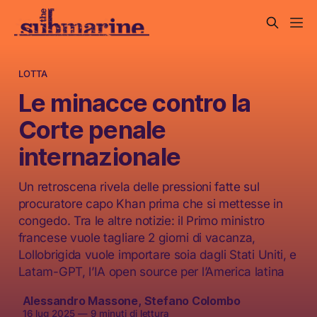
LOTTA
Le minacce contro la
Corte penale
internazionale
Un retroscena rivela delle pressioni fatte sul
procuratore capo Khan prima che si mettesse in
congedo. Tra le altre notizie: il Primo ministro
francese vuole tagliare 2 giorni di vacanza,
Lollobrigida vuole importare soia dagli Stati Uniti, e
Latam-GPT, l’IA open source per l’America latina
Alessandro Massone
,
Stefano Colombo
16 lug 2025
—
9 minuti di lettura