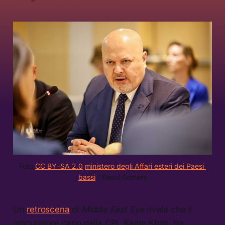
Foto 
CC BY–SA 2.0
ministero degli Affari esteri dei Paesi 
bassi
 / Raoul Somers
Un
retroscena
di
Middle East Eye
rivela che il
procuratore capo della CPI, Karim Khan, ha