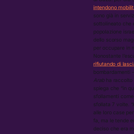
intendono mobilita
sono già in servi
sottolineato che 
popolazione israe
dello scorso mag
per occupare in 
Nonostante l’escal
rifiutando di lasc
bombardamenti —
Arab
ha raccolto 
spiega che “in qu
sfollamenti come
sfollata 7 volte.
alle loro case pe
fa, ma le tende e
deciso che era me