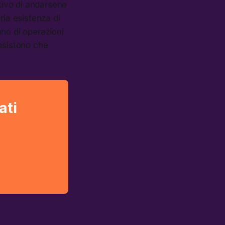
ettivo di andarsene
ria esistenza di
lano di operazioni
insistono che
ati