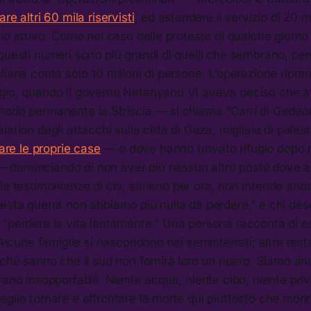
re altri 60 mila riservisti
, ed estendere il servizio di 20 mi
zio attivo. Come nel caso delle proteste di qualche giorno 
questi numeri sono più grandi di quelli che sembrano, per
liana conta solo 10 milioni di persone. L’operazione ripre
gio, quando il governo Netanyahu VI aveva deciso che a
modo permanente la Striscia — si chiama “Carri di Gedeo
ation degli attacchi sulla città di Gaza, migliaia di pales
iare le proprie case
— o dove hanno trovato rifugio dopo 
 denunciando di non aver più nessun altro posto dove 
le testimonianze di chi, almeno per ora, non intende anda
esta guerra non abbiamo più nulla da perdere,” e chi desc
 “perdere la vita lentamente.” Una persona racconta di e
 “Alcune famiglie si nascondono nei seminterrati; altre re
rché sanno che il sud non fornirà loro un riparo. Siamo a
rano insopportabili. Niente acqua, niente cibo, niente pr
glio tornare e affrontare la morte qui piuttosto che mori