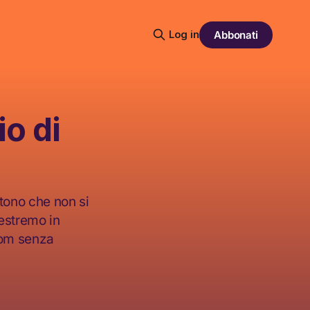
Log in
Abbonati
io di
stono che non si
 estremo in
boom senza