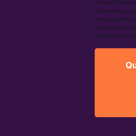
Per molti l‘orizzo
è diventato un si
fronte a politiche
che dureranno ann
resisteranno.” (R
Qu