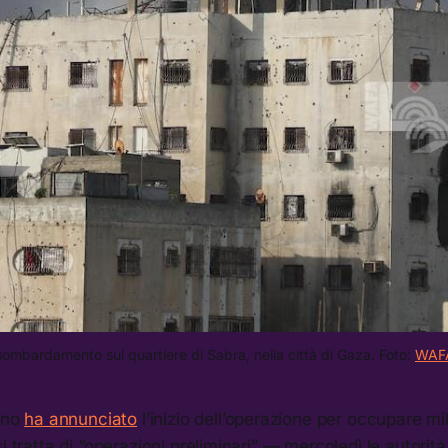
ombardamento sul quartiere di Sabra, nella città di Gaza. Foto: 
WAF
iano
ha annunciato
l’inizio dell’operazione per occupare mil
i tratta di “operazioni preliminari” — mercoledì le autorità