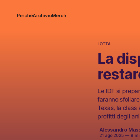
Perché
Archivio
Merch
LOTTA
La dis
restar
Le IDF si prepar
faranno sfollare
Texas, la class 
profitti degli a
Alessandro Mas
21 ago 2025
—
8 min