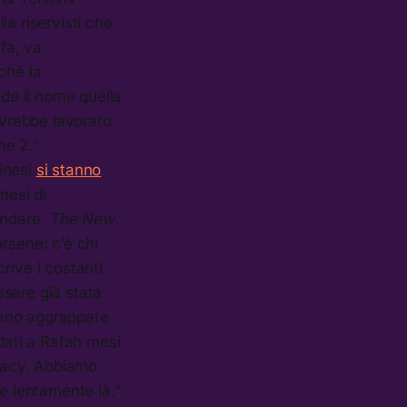
la riservisti che
fa, va
ché la
nde il nome quella
vrebbe lavorato
ne 2.”
tinesi
si stanno
mesi di
andare.
The New
rsene: c’è chi
rive i costanti
ssere già stata
stano aggrappate
ndati a Rafah mesi
ivacy. Abbiamo
re lentamente là.”