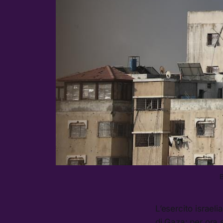
B
L’esercito israel
di Gaza: per ora s