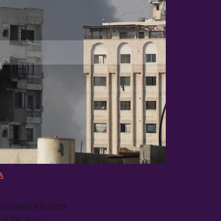
A
itarmente la città
 di Tel Aviv