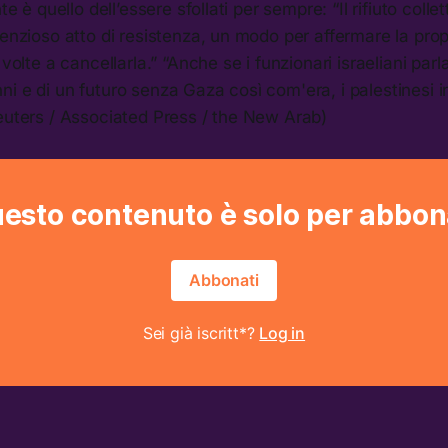
nte è quello dell’essere sfollati per sempre: “Il rifiuto coll
lenzioso atto di resistenza, un modo per affermare la prop
 volte a cancellarla.” “Anche se i funzionari israeliani par
i e di un futuro senza Gaza così com'era, i palestinesi 
euters / Associated Press / the New Arab)
esto contenuto è solo per abbon
Abbonati
Sei già iscritt*?
Log in