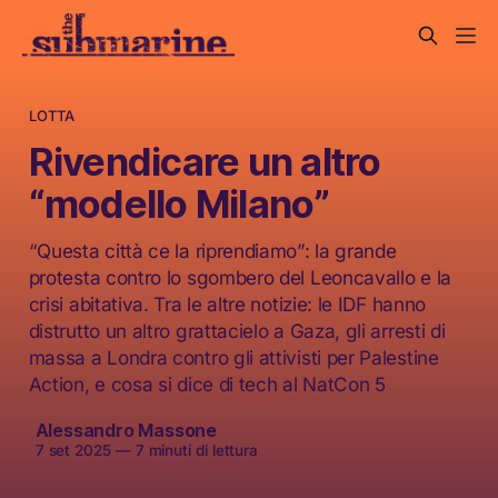
LOTTA
Rivendicare un altro
“modello Milano”
“Questa città ce la riprendiamo”: la grande
protesta contro lo sgombero del Leoncavallo e la
crisi abitativa. Tra le altre notizie: le IDF hanno
distrutto un altro grattacielo a Gaza, gli arresti di
massa a Londra contro gli attivisti per Palestine
Action, e cosa si dice di tech al NatCon 5
Alessandro Massone
7 set 2025
—
7 minuti di lettura