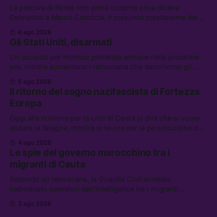
La procura di Roma non potrà scoprire cosa diceva
Delmastro a Mauro Caroccia, il presunto prestanome del
clan Senese. Tra le altre notizie: le IDF hanno ripreso gli
6 ago 2026
attacchi in Libano, il governo chiederà 36 miliardi di
Gli Stati Uniti, disarmati
flessibilità in armi e energia, e Grokipedia è già stata
abbandonata
Un accordo per Hormuz potrebbe arrivare nelle prossime
ore, mentre aumentano i retroscena che descrivono gli
Stati Uniti come disarmati. Tra le altre notizie: le storie di
5 ago 2026
chi aspetta i dispersi di Ceuta, il boom dei carburanti
Il ritorno del sogno nazifascista di Fortezza
diluiti, e quanti attivisti anti data center sono stati arrestati
Europa
Oggi alla riunione per la crisi di Ceuta si dirà che si vuole
aiutare la Spagna, mentre si lavora per la persecuzione dei
migranti. Tra le altre notizie: l’esplosione di aborti
4 ago 2026
spontanei a Gaza, un giovane di 19 anni è morto sotto il
Le spie del governo marocchino tra i
sole per raccogliere pomodori, e cosa dice l’AI Act europeo
migranti di Ceuta
Secondo un retroscena, la Guardia Civil avrebbe
individuato operatori dell’intelligence tra i migranti
coinvolti nell’incidente di Ceuta. Tra le altre notizie: le IDF
3 ago 2026
hanno ucciso 19 persone a Gaza; le tensioni nel campo