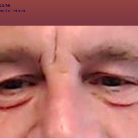
sone
uti di lettura