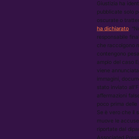
Giustizia ha ident
pubblicate solo 
oscurate o tratte
ha dichiarato
: “N
responsabile fin
che raccolgono n
contengono pesan
ampio del caso E
viene annunciata
immagini, documen
stato inviato all
affermazioni fals
poco prima delle 
Se è vero che il
muove le accuse p
riportate dal dip
Associated Press 