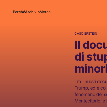
Perché
Archivio
Merch
CASO EPSTEIN
Il do
di stu
minor
Tra i nuovi doc
Trump, ed è coin
fenomeno dei sol
Montecitorio, e 