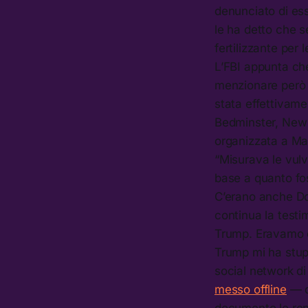
denunciato di ess
le ha detto che 
fertilizzante per
L’FBI appunta che
menzionare però i
stata effettivame
Bedminster, New 
organizzata a Ma
“Misurava le vulv
base a quanto fos
C’erano anche Do
continua la testi
Trump. Eravamo c
Trump mi ha stup
social network di
messo offline
— d