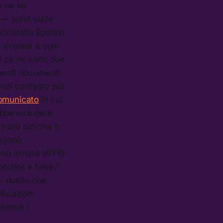
ra ne ha
! — sono state
 accusato Epstein
rivelata e ogni
ti ce ne sono due
uesti documenti
nel contesto più
omunicato
in cui
ebbe includere
 tutto ciò che è
engono
no inviate all’FBI
ondate e false.”
, quello che
ficazioni
itense /