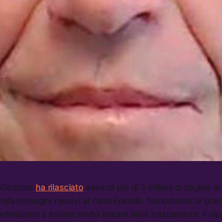
 Giustizia
ha rilasciato
venerdì più di 3 milioni di pagine d
mila immagini relativi al caso Epstein. Nonostante la gran
ntinuiamo a essere molto lontani dalla trasparenza: il dip