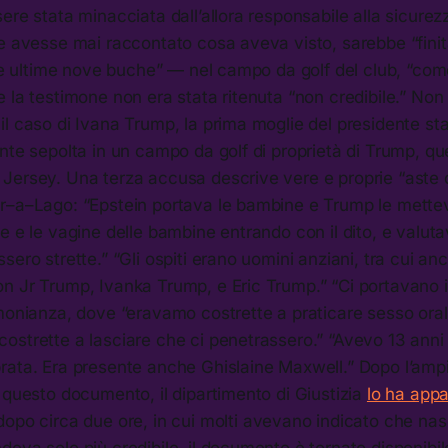
ere stata minacciata dall’allora responsabile alla sicure
se avesse mai raccontato cosa aveva visto, sarebbe “fin
 le ultime nove buche” — nel campo da golf del club, “come 
 la testimone non era stata ritenuta “non credibile.” Non
l caso di Ivana Trump, la prima moglie del presidente st
nte sepolta in un campo da golf di proprietà di Trump, que
Jersey. Una terza accusa descrive vere e proprie “aste d
r–a–Lago: “Epstein portava le bambine e Trump le metteva
e e le vagine delle bambine entrando con il dito, e valut
sero strette.” “Gli ospiti erano uomini anziani, tra cui a
n Jr Trump, Ivanka Trump, e Eric Trump.” “Ci portavano i
monianza, dove “eravamo costrette a praticare sesso oral
ostrette a lasciare che ci penetrassero.” “Avevo 13 ann
rata. Era presente anche Ghislaine Maxwell.” Dopo l’ampi
 questo documento, il dipartimento di Giustizia
lo ha app
opo circa due ore, in cui molti avevano indicato che nas