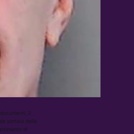
i documenti, 2
de portata della
artimento di