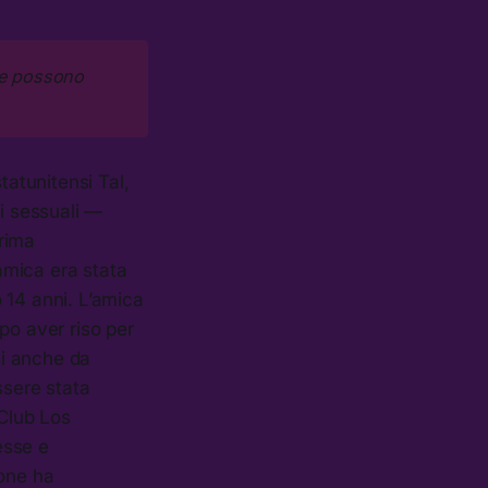
he possono 
tatunitensi Tal,
ni sessuali —
rima
amica era stata
 14 anni. L’amica
po aver riso per
si anche da
ssere stata
 Club Los
esse e
mone ha