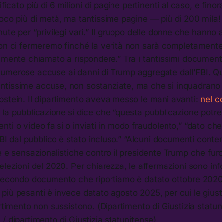
ificato più di 6 milioni di pagine pertinenti al caso, e fino
poco più di metà, ma tantissime pagine — più di 200 mila
nute per “privilegi vari.” Il gruppo delle donne che hanno
on ci fermeremo finché la verità non sarà completamente 
almente chiamato a rispondere.” Tra i tantissimi documen
umerose accuse ai danni di Trump aggregate dall’FBI. Q
tissime accuse, non sostanziate, ma che si inquadrano 
pstein. Il dipartimento aveva messo le mani avanti:
nel c
 la pubblicazione si dice che “questa pubblicazione potr
ti o video falsi o inviati in modo fraudolento,” “dato che
'FBI dal pubblico è stato incluso.” “Alcuni documenti cont
e e sensazionalistiche contro il presidente Trump che furo
elezioni del 2020. Per chiarezza, le affermazioni sono inf
 secondo documento che riportiamo è datato ottobre 2020
iù pesanti è invece datato agosto 2025, per cui le giusti
artimento non sussistono. (Dipartimento di Giustizia statun
/ dipartimento di Giustizia statunitense)