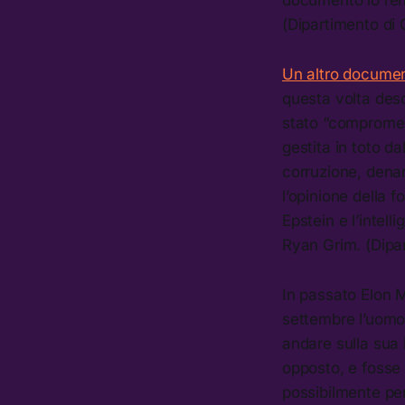
documento lo rend
(Dipartimento di 
Un altro docume
questa volta desc
stato “compromes
gestita in toto d
corruzione, denar
l’opinione della f
Epstein e l’intell
Ryan Grim. (Dipar
In passato Elon 
settembre l’uomo
andare sulla sua 
opposto, e foss
possibilmente per