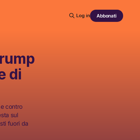
Log in
Abbonati
Trump
e di
me contro
esta sul
sti fuori da