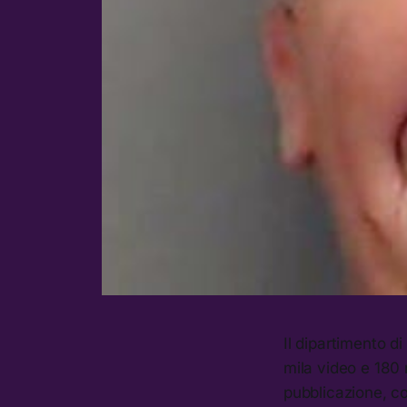
Il dipartimento di
mila video e 180 
pubblicazione, co