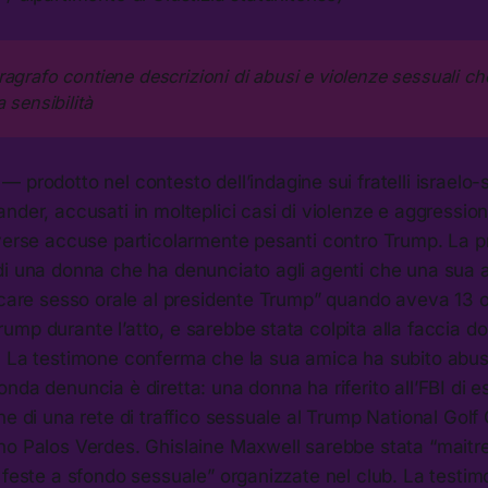
ragrafo contiene descrizioni di abusi e violenze sessuali c
a sensibilità
— prodotto nel contesto dell’indagine sui fratelli israelo-s
nder, accusati in molteplici casi di violenze e aggressio
iverse accuse particolarmente pesanti contro Trump. La p
di una donna che ha denunciato agli agenti che una sua 
icare sesso orale al presidente Trump” quando aveva 13 o
mp durante l’atto, e sarebbe stata colpita alla faccia do
. La testimone conferma che la sua amica ha subito abu
nda denuncia è diretta: una donna ha riferito all’FBI di e
ne di una rete di traffico sessuale al Trump National Golf
ho Palos Verdes. Ghislaine Maxwell sarebbe stata “maitr
 feste a sfondo sessuale” organizzate nel club. La testi