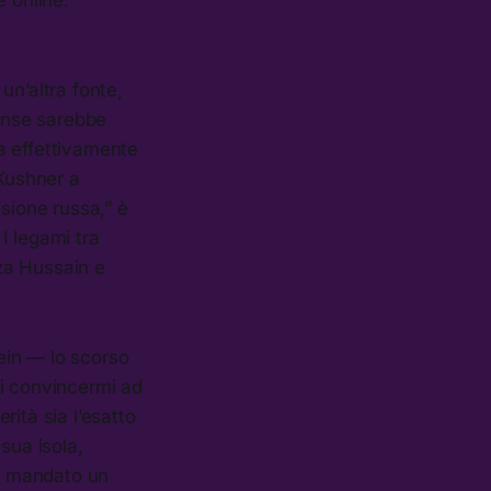
e online.
un’altra fonte,
tense sarebbe
a effettivamente
 Kushner a
sione russa,” è
 I legami tra
a Hussain e
ein — lo scorso
di convincermi ad
ità sia l’esatto
sua isola,
be mandato un