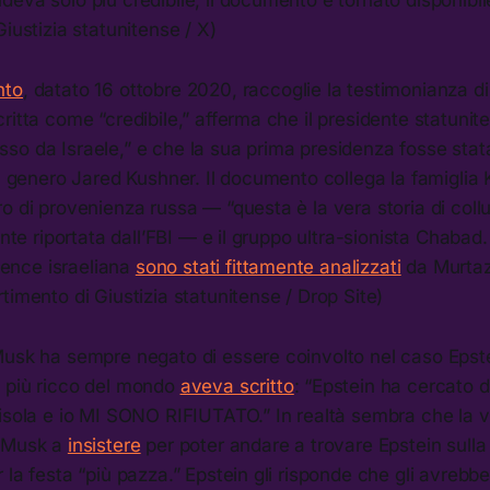
eva solo più credibile, il documento è tornato disponibil
Giustizia statunitense / X)
nto
, datato 16 ottobre 2020, raccoglie la testimonianza di 
ritta come “credibile,” afferma che il presidente statuni
so da Israele,” e che la sua prima presidenza fosse stat
al genero Jared Kushner. Il documento collega la famiglia
o di provenienza russa — “questa è la vera storia di collu
onte riportata dall’FBI — e il gruppo ultra-sionista Chabad.
igence israeliana
sono stati fittamente analizzati
da Murtaz
timento di Giustizia statunitense / Drop Site)
Musk ha sempre negato di essere coinvolto nel caso Epst
 più ricco del mondo
aveva scritto
: “Epstein ha cercato 
isola e io MI SONO RIFIUTATO.” In realtà sembra che la ver
e Musk a
insistere
per poter andare a trovare Epstein sulla 
 la festa “più pazza.” Epstein gli risponde che gli avreb