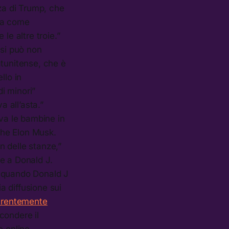
zza di Trump, che
ita come
le altre troie.”
 si può non
atunitense, che è
llo in
i minori”
 all’asta.”
ava le bambine in
nche Elon Musk.
n delle stanze,”
e a Donald J.
i quando Donald J
a diffusione sui
arentemente
condere il