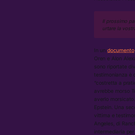
Il prossimo pa
urtare la vostr
In un
documento
Oren e Alon Alexa
sono riportate d
testimonianza è 
“costretta a prat
avrebbe morso Tru
averlo morsicato
Epstein. Una seco
vittima e testimo
Angeles, di Ranc
intermediaria per