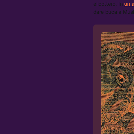
elicottero. In
un 
dare buca a Musk.