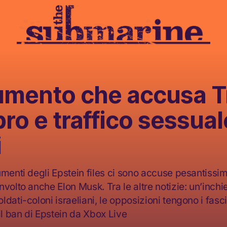
cumento che accusa 
pro e traffico sessual
i
umenti degli Epstein files ci sono accuse pesantissi
volto anche Elon Musk. Tra le altre notizie: un’inchi
dati-coloni israeliani, le opposizioni tengono i fasci
il ban di Epstein da Xbox Live