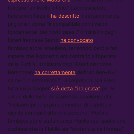
toccato “un livello infimo.” L’ambasciatore
tedesco in Israele
ha descritto
il trattamento dei
prigionieri come “incompatibile con i valori
fondamentali dei nostri paesi.” Il ministro degli
Esteri francese Barrot
ha convocato
l’ambasciatore israeliano, tenendoci però a far
sapere che il governo era contrario all’operato
della Flotilla. Il ministro degli Esteri olandese
Berendsen
ha correttamente
definito Ben–Gvir
come “un estremista.” La segretaria agli Esteri
britannica Cooper
si è detta “indignata”
per le
azioni delle forze di sicurezza israeliane, che
“violano i principi più elementari di rispetto e
dignità con cui trattare le persone.” Perfino
l’ambasciatore statunitense Huckabee, quello che
sostiene che la Flotilla sia “sostenuta da Hamas,”