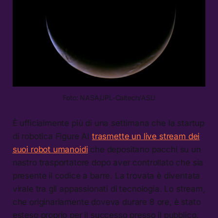
Foto: NASA/JPL-Caltech/ASU
È ufficialmente più di una settimana che la startup
di robotica Figure AI
trasmette un live stream dei
suoi robot umanoidi
che depositano pacchi su un
nastro trasportatore dopo aver controllato che sia
presente il codice a barre. La trovata è diventata
virale tra gli appassionati di tecnologia. Lo stream,
che originariamente doveva durare 8 ore, è stato
esteso proprio per il successo presso il pubblico,