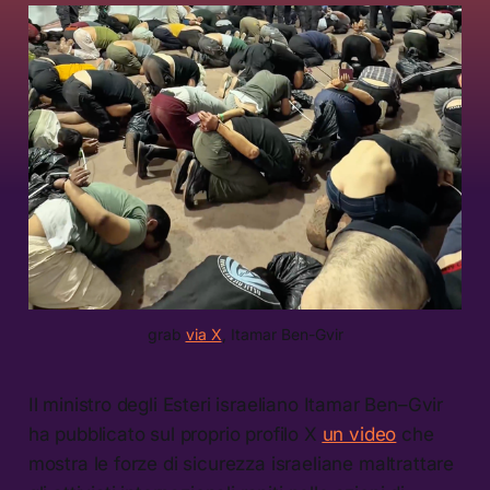
grab 
via X
, Itamar Ben-Gvir
Il ministro degli Esteri israeliano Itamar Ben–Gvir
ha pubblicato sul proprio profilo X
un video
che
mostra le forze di sicurezza israeliane maltrattare