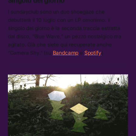
Singolo del giorno
I sundayclub sono un duo shoegaze che
debutterà il 10 luglio con un LP omonimo. Il
singolo del giorno è la seconda traccia estratta
dal disco, “Blue Wave,” un pezzo nostalgico ma
agitato. Già che siete qui recuperate anche
“Camera Shy.” (su
Bandcamp
e
Spotify
)