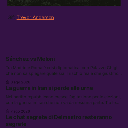
Gif:
Trevor Anderson
Sánchez vs Meloni
Tra Madrid e Roma è crisi diplomatica, con Palazzo Chigi
che non sa spiegare quale sia il rischio reale che giustifica
la sospensione di Schengen. Tra le altre notizie: l’accordo
8 ago 2026
di difesa tra Arabia Saudita, Pakistan e Turchia, la crisi del
La guerra in Iran si perde alle urne
carburante irregolare, e un altro caso di IA ribelle
Nel partito repubblicano cresce l’agitazione per le elezioni,
con la guerra in Iran che non va da nessuna parte. Tra le
altre notizie: due alti dirigenti del Mossad hanno perso il
7 ago 2026
lavoro, Schlein prova a mettere in sicurezza la coalizione, e
Le chat segrete di Delmastro resteranno
che cos’è lo “Spiralismo,” la religione degli agenti IA
segrete