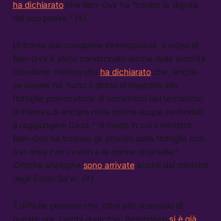
ha dichiarato
che Ben-Gvir ha “tradito la dignità
del suo paese.” (X)
Di fronte alle condanne internazionali, il video di
Ben-Gvir è stato condannato anche dalle autorità
israeliane: Netanyahu
ha dichiarato
che, anche
se Israele ha “tutto il diritto di impedire alle
flottiglie provocatorie di sostenitori del terrorismo
di Hamas di entrare nelle nostre acque territoriali
e raggiungere Gaza,“ “il modo in cui il ministro
Ben–Gvir ha trattato gli attivisti della flottiglia non
è in linea con i valori e le norme di Israele.”
Critiche analoghe
sono arrivate
anche dal ministro
degli Esteri Sa'ar. (X)
È difficile pensare che, oltre allo scandalo di
queste ore, cambi qualcosa: Berendsen
si è già