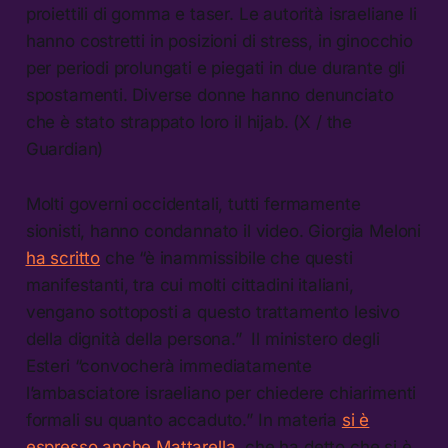
proiettili di gomma e taser. Le autorità israeliane li
hanno costretti in posizioni di stress, in ginocchio
per periodi prolungati e piegati in due durante gli
spostamenti. Diverse donne hanno denunciato
che è stato strappato loro il hijab. (X / the
Guardian)
Molti governi occidentali, tutti fermamente
sionisti, hanno condannato il video. Giorgia Meloni
ha scritto
che “è inammissibile che questi
manifestanti, tra cui molti cittadini italiani,
vengano sottoposti a questo trattamento lesivo
della dignità della persona.” Il ministero degli
Esteri “convocherà immediatamente
l’ambasciatore israeliano per chiedere chiarimenti
formali su quanto accaduto.” In materia
si è
espresso anche Mattarella
, che ha detto che si è