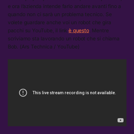
e ora l’azienda intende farlo andare avanti fino a
quando non ci sarà un problema tecnico. Se
volete guardare anche voi un robot che gira
pacchi su YouTube, il link
è questo
. Mentre
scriviamo sta lavorando un robot che si chiama
Bob. (Ars Technica / YouTube)