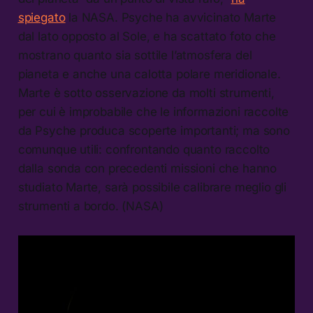
spiegato
la NASA. Psyche ha avvicinato Marte
dal lato opposto al Sole, e ha scattato foto che
mostrano quanto sia sottile l’atmosfera del
pianeta e anche una calotta polare meridionale.
Marte è sotto osservazione da molti strumenti,
per cui è improbabile che le informazioni raccolte
da Psyche produca scoperte importanti; ma sono
comunque utili: confrontando quanto raccolto
dalla sonda con precedenti missioni che hanno
studiato Marte, sarà possibile calibrare meglio gli
strumenti a bordo. (NASA)