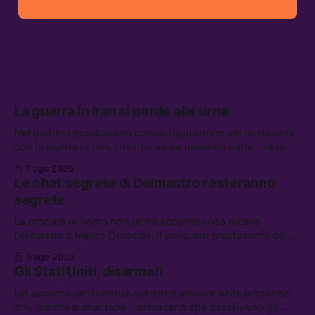
La guerra in Iran si perde alle urne
Nel partito repubblicano cresce l’agitazione per le elezioni,
con la guerra in Iran che non va da nessuna parte. Tra le
altre notizie: due alti dirigenti del Mossad hanno perso il
7 ago 2026
lavoro, Schlein prova a mettere in sicurezza la coalizione, e
Le chat segrete di Delmastro resteranno
che cos’è lo “Spiralismo,” la religione degli agenti IA
segrete
La procura di Roma non potrà scoprire cosa diceva
Delmastro a Mauro Caroccia, il presunto prestanome del
clan Senese. Tra le altre notizie: le IDF hanno ripreso gli
6 ago 2026
attacchi in Libano, il governo chiederà 36 miliardi di
Gli Stati Uniti, disarmati
flessibilità in armi e energia, e Grokipedia è già stata
abbandonata
Un accordo per Hormuz potrebbe arrivare nelle prossime
ore, mentre aumentano i retroscena che descrivono gli