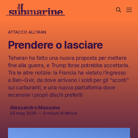
ATTACCO ALL’IRAN
Prendere o lasciare
Teheran ha fatto una nuova proposta per mettere
fine alla guerra, e Trump forse potrebbe accettarla.
Tra le altre notizie: la Francia ha vietato l’ingresso
a Ben–Gvir, da dove arrivano i soldi per gli “sconti”
sui carburanti, e una nuova piattaforma dove
recensire i propri dischi preferiti
Alessandro Massone
24 mag 2026
—
8 minuti di lettura