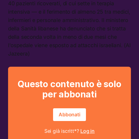
40 pazienti ricoverati, di cui sette in terapia
intensiva — e il ferimento di almeno 25 tra medici,
infermieri e personale amministrativo. Il ministero
della Sanità libanese ha denunciato che si tratta
della seconda volta in meno di due mesi che
l'ospedale viene esposto ad attacchi israeliani. (Al
Jazeera)
Questo contenuto è solo
per abbonati
Abbonati
Sei già iscritt*?
Log in