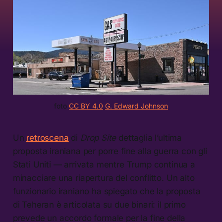
foto 
CC BY 4.0
G. Edward Johnson
Un
retroscena
di
Drop Site
dettaglia l’ultima
proposta iraniana per porre fine alla guerra con gli
Stati Uniti — arrivata mentre Trump continua a
minacciare una riapertura del conflitto. Un alto
funzionario iraniano ha spiegato che la proposta
di Teheran è articolata su due binari: il primo
prevede un accordo formale per la fine della