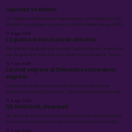
Sánchez vs Meloni
Tra Madrid e Roma è crisi diplomatica, con Palazzo Chigi
che non sa spiegare quale sia il rischio reale che giustifica
la sospensione di Schengen. Tra le altre notizie: l’accordo
8 ago 2026
di difesa tra Arabia Saudita, Pakistan e Turchia, la crisi del
La guerra in Iran si perde alle urne
carburante irregolare, e un altro caso di IA ribelle
Nel partito repubblicano cresce l’agitazione per le elezioni,
con la guerra in Iran che non va da nessuna parte. Tra le
altre notizie: due alti dirigenti del Mossad hanno perso il
7 ago 2026
lavoro, Schlein prova a mettere in sicurezza la coalizione, e
Le chat segrete di Delmastro resteranno
che cos’è lo “Spiralismo,” la religione degli agenti IA
segrete
La procura di Roma non potrà scoprire cosa diceva
Delmastro a Mauro Caroccia, il presunto prestanome del
clan Senese. Tra le altre notizie: le IDF hanno ripreso gli
6 ago 2026
attacchi in Libano, il governo chiederà 36 miliardi di
Gli Stati Uniti, disarmati
flessibilità in armi e energia, e Grokipedia è già stata
abbandonata
Un accordo per Hormuz potrebbe arrivare nelle prossime
ore, mentre aumentano i retroscena che descrivono gli
Stati Uniti come disarmati. Tra le altre notizie: le storie di
5 ago 2026