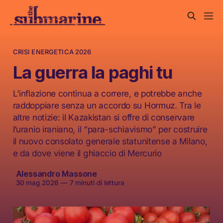
CRISI ENERGETICA 2026
La guerra la paghi tu
L’inflazione continua a correre, e potrebbe anche
raddoppiare senza un accordo su Hormuz. Tra le
altre notizie: il Kazakistan si offre di conservare
l’uranio iraniano, il “para-schiavismo” per costruire
il nuovo consolato generale statunitense a Milano,
e da dove viene il ghiaccio di Mercurio
Alessandro Massone
30 mag 2026
—
7 minuti di lettura