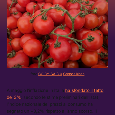
foto 
CC BY-SA 3.0
Grendelkhan
A maggio l’inflazione in Italia
ha sfondato il tetto
del 3%
: secondo le stime preliminari dell’Istat,
l’indice nazionale dei prezzi al consumo ha
segnato un +3,2% rispetto all’anno scorso. Il