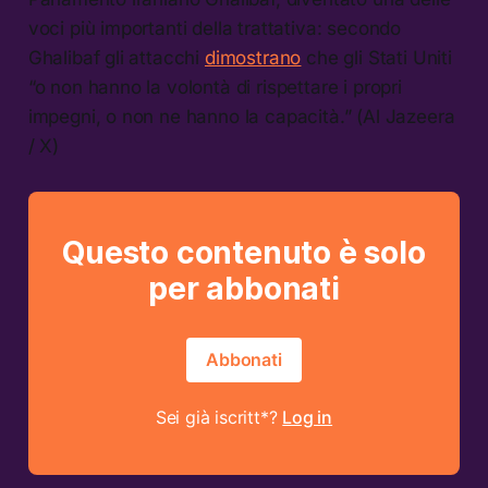
voci più importanti della trattativa: secondo
Ghalibaf gli attacchi
dimostrano
che gli Stati Uniti
“o non hanno la volontà di rispettare i propri
impegni, o non ne hanno la capacità.” (Al Jazeera
/ X)
Questo contenuto è solo
per abbonati
Abbonati
Sei già iscritt*?
Log in