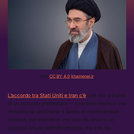
foto 
CC BY 4.0
khamenei.ir
L’accordo tra Stati Uniti e Iran c’è
: per ora si tratta
di un accordo preliminare — il termine tecnico che
rimbalza da settimane è quello di memorandum
d’intesa, per intendere che non sia ancora un
accordo chiuso definitivamente, ma che sia