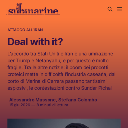
ATTACCO ALL’IRAN
Deal with it?
L’accordo tra Stati Uniti e Iran è una umiliazione
per Trump e Netanyahu, e per questo è molto
fragile. Tra le altre notizie: il boom dei prodotti
proteici mette in difficoltà l’industria casearia, dal
porto di Marina di Carrara passano tantissimi
esplosivi, le contestazioni contro Sundar Pichai
Alessandro Massone
,
Stefano Colombo
15 giu 2026
—
8 minuti di lettura