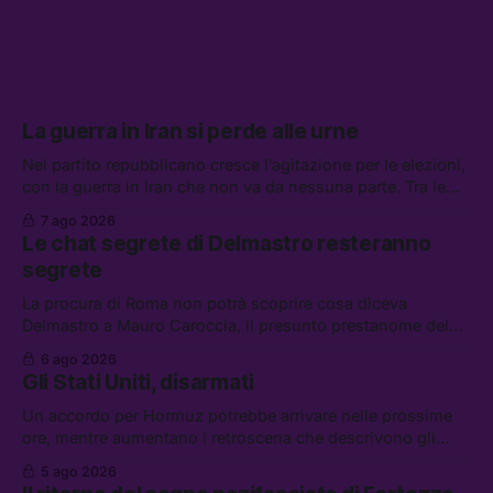
La guerra in Iran si perde alle urne
Nel partito repubblicano cresce l’agitazione per le elezioni,
con la guerra in Iran che non va da nessuna parte. Tra le
altre notizie: due alti dirigenti del Mossad hanno perso il
7 ago 2026
lavoro, Schlein prova a mettere in sicurezza la coalizione, e
Le chat segrete di Delmastro resteranno
che cos’è lo “Spiralismo,” la religione degli agenti IA
segrete
La procura di Roma non potrà scoprire cosa diceva
Delmastro a Mauro Caroccia, il presunto prestanome del
clan Senese. Tra le altre notizie: le IDF hanno ripreso gli
6 ago 2026
attacchi in Libano, il governo chiederà 36 miliardi di
Gli Stati Uniti, disarmati
flessibilità in armi e energia, e Grokipedia è già stata
abbandonata
Un accordo per Hormuz potrebbe arrivare nelle prossime
ore, mentre aumentano i retroscena che descrivono gli
Stati Uniti come disarmati. Tra le altre notizie: le storie di
5 ago 2026
chi aspetta i dispersi di Ceuta, il boom dei carburanti