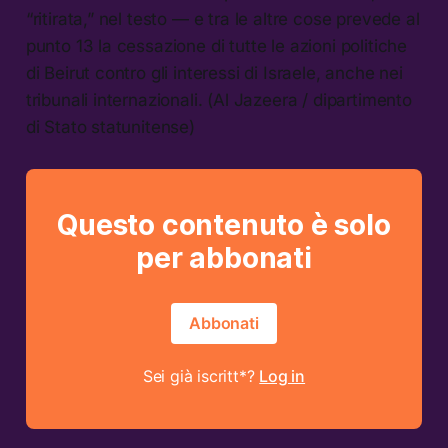
“ritirata,” nel testo — e tra le altre cose prevede al
punto 13 la cessazione di tutte le azioni politiche
di Beirut contro gli interessi di Israele, anche nei
tribunali internazionali. (Al Jazeera / dipartimento
di Stato statunitense)
Questo contenuto è solo
per abbonati
Abbonati
Sei già iscritt*?
Log in