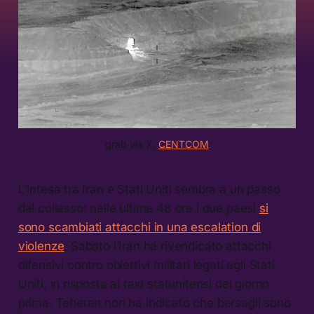
grab via X, 
CENTCOM
L’intesa tra Iran e Stati Uniti sembra a un passo
dal collasso: nelle ultime 48 ore i due paesi
si
sono scambiati attacchi in una escalation di
violenze
. Sabato l’Iran ha rivendicato attacchi
difensivi contro obiettivi militari legati agli Stati
Uniti, in risposta ai raid statunitensi del giorno
prima. Teheran non ha indicato che bersagli sono