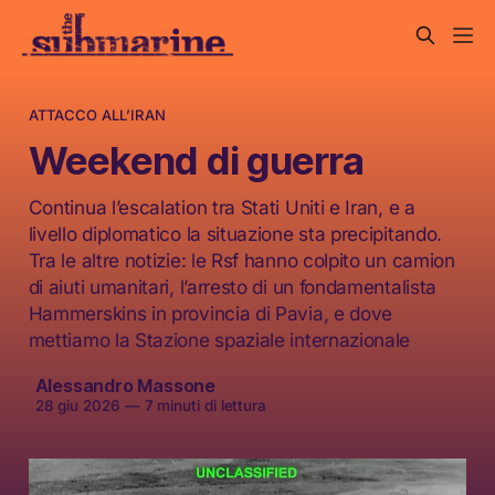
ATTACCO ALL’IRAN
Weekend di guerra
Continua l’escalation tra Stati Uniti e Iran, e a
livello diplomatico la situazione sta precipitando.
Tra le altre notizie: le Rsf hanno colpito un camion
di aiuti umanitari, l’arresto di un fondamentalista
Hammerskins in provincia di Pavia, e dove
mettiamo la Stazione spaziale internazionale
Alessandro Massone
28 giu 2026
—
7 minuti di lettura