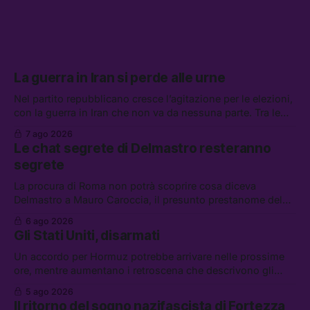
La guerra in Iran si perde alle urne
Nel partito repubblicano cresce l’agitazione per le elezioni,
con la guerra in Iran che non va da nessuna parte. Tra le
altre notizie: due alti dirigenti del Mossad hanno perso il
7 ago 2026
lavoro, Schlein prova a mettere in sicurezza la coalizione, e
Le chat segrete di Delmastro resteranno
che cos’è lo “Spiralismo,” la religione degli agenti IA
segrete
La procura di Roma non potrà scoprire cosa diceva
Delmastro a Mauro Caroccia, il presunto prestanome del
clan Senese. Tra le altre notizie: le IDF hanno ripreso gli
6 ago 2026
attacchi in Libano, il governo chiederà 36 miliardi di
Gli Stati Uniti, disarmati
flessibilità in armi e energia, e Grokipedia è già stata
abbandonata
Un accordo per Hormuz potrebbe arrivare nelle prossime
ore, mentre aumentano i retroscena che descrivono gli
Stati Uniti come disarmati. Tra le altre notizie: le storie di
5 ago 2026
chi aspetta i dispersi di Ceuta, il boom dei carburanti
Il ritorno del sogno nazifascista di Fortezza