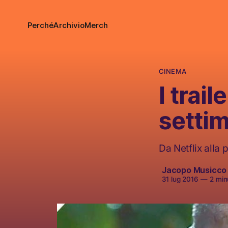
Perché
Archivio
Merch
CINEMA
I trai
setti
Da Netflix alla
Jacopo Musicco
31 lug 2016
—
2 minu