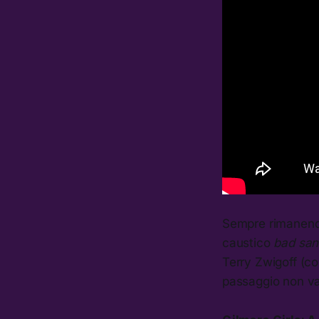
Sempre rimanendo 
caustico
bad sa
Terry Zwigoff (co
passaggio non vad