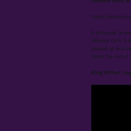
Gilmore Girls: A 
https://www.yo
E infine per la se
Gilmore Girls
. Il
passati gli anni 
Oliver ha visto il
King Arthur: Le