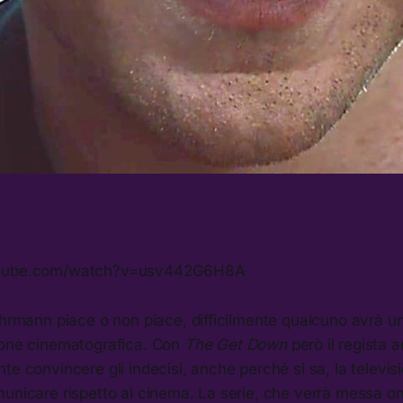
utube.com/watch?v=usv442G6H8A
uhrmann piace o non piace, difficilmente qualcuno avrà u
ione cinematografica. Con
The Get Down
però il regista
te convincere gli indecisi, anche perché si sa, la televis
unicare rispetto al cinema. La serie, che verrà messa onli