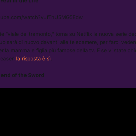
Year in the Life
utube.com/watch?v=fTnU5MG5Edw
rie “viale del tramonto,” torna su Netflix la nuova serie de
 duo sarà di nuovo davanti alle telecamere, per farci ved
per la mamma e figlia più famose della tv. E se vi state c
 teaser,
la risposta è sì
.
gend of the Sword