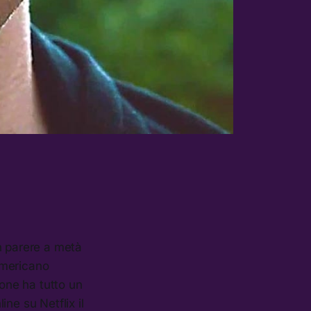
n parere a metà
 americano
ione ha tutto un
ne su Netflix il