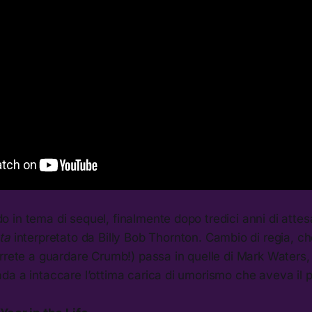
in tema di sequel, finalmente dopo tredici anni di attesa,
nta
interpretato da Billy Bob Thornton. Cambio di regia, ch
rrete a guardare Crumb!) passa in quelle di Mark Waters,
a a intaccare l’ottima carica di umorismo che aveva il p