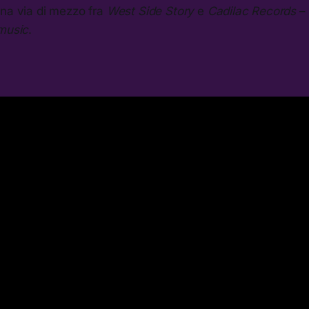
una via di mezzo fra
West Side Story
e
Cadilac Records
– 
music
.