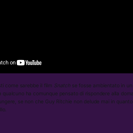
sti come sarebbe il film
Snatch
se fosse ambientato in u
h qualcuno ha comunque pensato di rispondere alla dom
ungere, se non che Guy Ritchie non delude mai in quanto
llo.