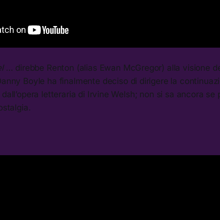
el
… direbbe Renton (alias Ewan McGregor) alla visione de
Danny Boyle ha finalmente deciso di dirigere la continuazi
 dall’opera letteraria di Irvine Welsh; non si sa ancora se
ostalgia.