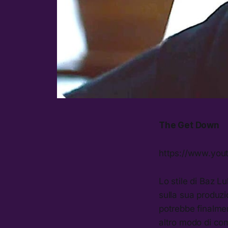
The Get Down
https://www.yo
Lo stile di Baz L
sulla sua produz
potrebbe finalmen
altro modo di com