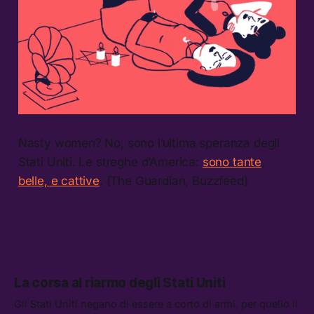
Nasty women? No, sono l’ultima speranza degli
Stati Uniti. Le streghe d’America:
sono tante
,
belle, e cattive
. (The Guardian, Buzzfeed)
La corsa al riarmo degli Stati Uniti
Gli Stati Uniti negano di essere a corto di armi, per quello il