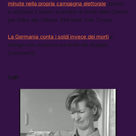
minute nella propria campagna elettorale
, pronto
a utilizzare il nuovo scandalo di email della Clinton
per tirare alla vittoria. (the New York Times)
La Germania conta i soldi invece dei morti
e
stringe con virulenza sui diritti dei rifugiati.
(Lettera43)
Cult