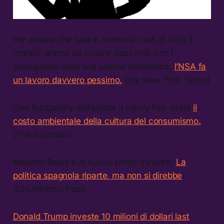
Per essere che spia e controlla i dati di tutto il
mondo, anche ad essere d’accordo con i
presupposti della sua azione spionistica,
l’NSA fa
un lavoro davvero pessimo.
(the New York Times)
Una fotogallery dell’artista J Henry Fair rivela
il
costo ambientale della cultura del consumismo.
(The Guardian)
Mariano Rajoy è di nuovo primo ministro.
La
politica spagnola riparte, ma non si direbbe
.
(L’Huffington Post)
Donald Trump investe 10 milioni di dollari last