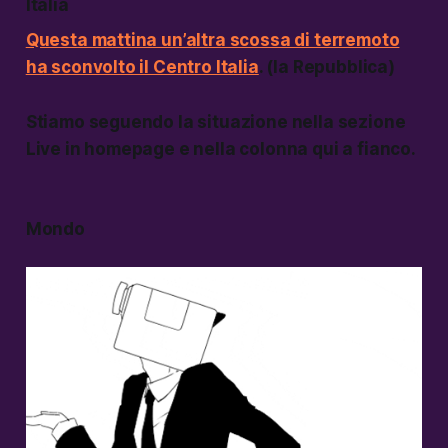
Italia
Questa mattina un’altra scossa di terremoto
ha sconvolto il Centro Italia
. (la Repubblica)
Stiamo seguendo la situazione nella sezione
Live in homepage e nella colonna qui a fianco.
Mondo