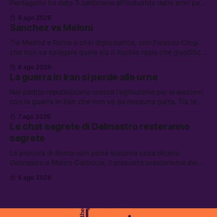
Pentagono ha dato 3 settimane all’industria delle armi per
presentare piani di riarmo. Tra le altre notizie: il PAM
9 ago 2026
continuerà ad usare i servizi di Palantir, la protesta contro
Sánchez vs Meloni
La Russa, e la centrale elettrica di Amazon in Texas
Tra Madrid e Roma è crisi diplomatica, con Palazzo Chigi
che non sa spiegare quale sia il rischio reale che giustifica
la sospensione di Schengen. Tra le altre notizie: l’accordo
8 ago 2026
di difesa tra Arabia Saudita, Pakistan e Turchia, la crisi del
La guerra in Iran si perde alle urne
carburante irregolare, e un altro caso di IA ribelle
Nel partito repubblicano cresce l’agitazione per le elezioni,
con la guerra in Iran che non va da nessuna parte. Tra le
altre notizie: due alti dirigenti del Mossad hanno perso il
7 ago 2026
lavoro, Schlein prova a mettere in sicurezza la coalizione, e
Le chat segrete di Delmastro resteranno
che cos’è lo “Spiralismo,” la religione degli agenti IA
segrete
La procura di Roma non potrà scoprire cosa diceva
Delmastro a Mauro Caroccia, il presunto prestanome del
clan Senese. Tra le altre notizie: le IDF hanno ripreso gli
6 ago 2026
attacchi in Libano, il governo chiederà 36 miliardi di
flessibilità in armi e energia, e Grokipedia è già stata
abbandonata