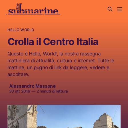
HELLO WORLD
Crolla il Centro Italia
Questo è Hello, World!, la nostra rassegna
mattiniera di attualità, cultura e internet. Tutte le
mattine, un pugno di link da leggere, vedere e
ascoltare.
Alessandro Massone
30 ott 2016
—
2 minuti di lettura