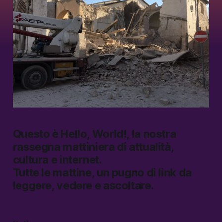
Questo è
Hello, World!
, la nostra
rassegna mattiniera di attualità,
cultura e internet.
Tutte le mattine, un pugno di link da
leggere, vedere e ascoltare.