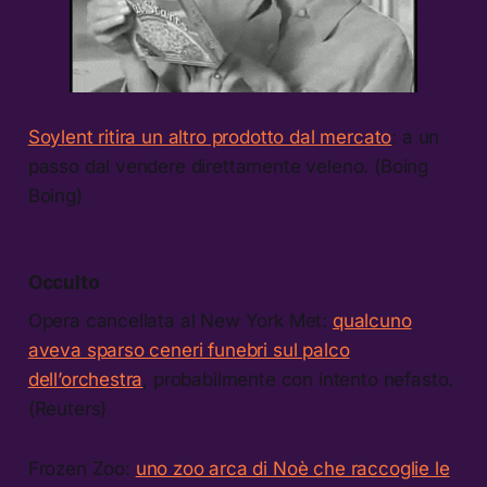
Soylent ritira un altro prodotto dal mercato
: a un
passo dal vendere direttamente veleno. (Boing
Boing)
Occulto
Opera cancellata al New York Met:
qualcuno
aveva sparso ceneri funebri sul palco
dell’orchestra
, probabilmente con intento nefasto.
(Reuters)
Frozen Zoo:
uno zoo arca di Noè che raccoglie le