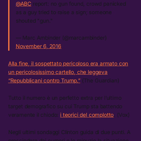
@ABC
report: no gun found, crowd panicked
as a guy tried to raise a sign; someone
shouted "gun."
— Marc Ambinder (@marcambinder)
November 6, 2016
Alla fine, il sospettato pericoloso era armato con
un pericolosissimo cartello, che leggeva
“Repubblicani contro Trump.”
(The Guardian)
Tutto il numero è un perfetto extra per l’ultimo
target demografico su cui Trump sta battendo
veramente il chiodo:
i teorici del complotto
. (Vox)
Negli ultimi sondaggi Clinton guida di due punti. A
prescindere dai numeri e le minuzie la situazione