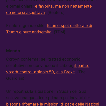
è ormai chiara:
è favorita, ma non nettamente
come ci si aspettava
. (Reuters)
Finale in grande stile:
l’ultimo spot elettorale di
Trump è pure antisemita
. (TPM)
Mondo
Corbyn conferma: se i trattati economici
sostitutivi non convincono il Labour,
il partito
voterà contro l’articolo 50, e la Brexit
. (The
Guardian)
Un report sulla situazione in Sudan del Sud
solleva una questione prima o poi inevitabile:
bisogna riformare le missioni di pace delle Nazioni