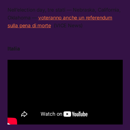
Nell’election day, tre stati — Nebraska, California,
Oklahoma —
voteranno anche un referendum
sulla pena di morte
. (VICE News)
Italia