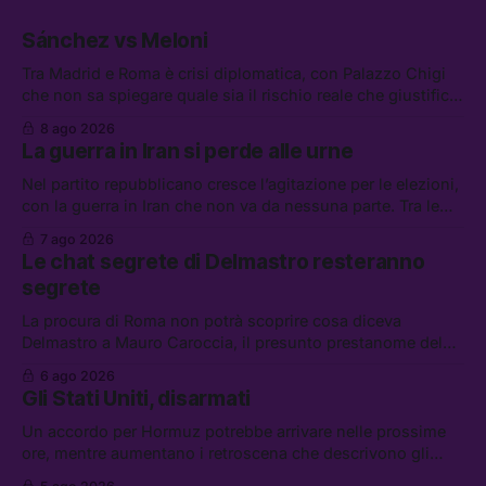
Sánchez vs Meloni
Tra Madrid e Roma è crisi diplomatica, con Palazzo Chigi
che non sa spiegare quale sia il rischio reale che giustifica
la sospensione di Schengen. Tra le altre notizie: l’accordo
8 ago 2026
di difesa tra Arabia Saudita, Pakistan e Turchia, la crisi del
La guerra in Iran si perde alle urne
carburante irregolare, e un altro caso di IA ribelle
Nel partito repubblicano cresce l’agitazione per le elezioni,
con la guerra in Iran che non va da nessuna parte. Tra le
altre notizie: due alti dirigenti del Mossad hanno perso il
7 ago 2026
lavoro, Schlein prova a mettere in sicurezza la coalizione, e
Le chat segrete di Delmastro resteranno
che cos’è lo “Spiralismo,” la religione degli agenti IA
segrete
La procura di Roma non potrà scoprire cosa diceva
Delmastro a Mauro Caroccia, il presunto prestanome del
clan Senese. Tra le altre notizie: le IDF hanno ripreso gli
6 ago 2026
attacchi in Libano, il governo chiederà 36 miliardi di
Gli Stati Uniti, disarmati
flessibilità in armi e energia, e Grokipedia è già stata
abbandonata
Un accordo per Hormuz potrebbe arrivare nelle prossime
ore, mentre aumentano i retroscena che descrivono gli
Stati Uniti come disarmati. Tra le altre notizie: le storie di