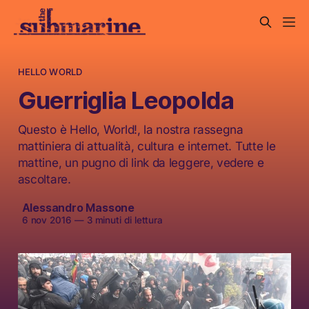
HELLO WORLD
Guerriglia Leopolda
Questo è Hello, World!, la nostra rassegna
mattiniera di attualità, cultura e internet. Tutte le
mattine, un pugno di link da leggere, vedere e
ascoltare.
Alessandro Massone
6 nov 2016
—
3 minuti di lettura