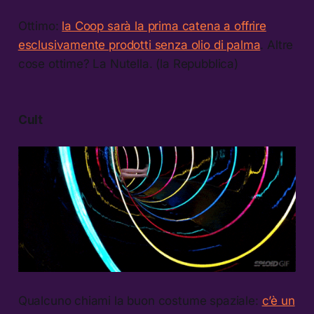
Ottimo:
la Coop sarà la prima catena a offrire
esclusivamente prodotti senza olio di palma
. Altre
cose ottime? La Nutella. (la Repubblica)
Cult
Qualcuno chiami la buon costume spaziale:
c’è un