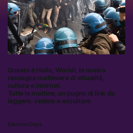
Questo è
Hello, World!
, la nostra
rassegna mattiniera di attualità,
cultura e internet.
Tutte le mattine, un pugno di link da
leggere, vedere e ascoltare.
Election
Days