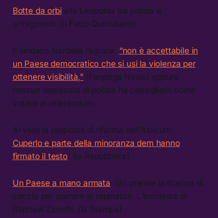
Botte da orbi
alla Leopolda tra polizia e
antagonisti. (Il Fatto Quotidiano)
Il sindaco Nardella ragiona:
“non è accettabile in
un Paese democratico che si usi la violenza per
ottenere visibilità,”
(Fanpage News) eppure
nessun sindacato di polizia ha consigliato come
votare al referendum.
Al varo la proposta di riforma dell’Italicum:
Cuperlo e parte della minoranza dem hanno
firmato il testo
. (la Repubblica)
Un Paese a mano armata
: chi prende la licenza di
caccia per sparare ai rapinatori. L’inchiesta di
Raphael Zanotti. (la Stampa)