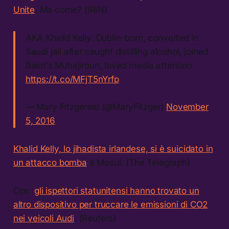
Unite
. Ma come? (IRIN)
AKA Khalid Kelly. Dublin-born, converted in
Saudi jail after caught distilling alcohol, joined
Bakri's Muhajiroun, loved media attention
https://t.co/MFjT5nYrfp
— Mary Fitzgerald (@MaryFitzger)
November
5, 2016
Khalid Kelly, lo jihadista irlandese, si è suicidato in
un attacco bomba
a Mosul. (The Telegraph)
Ops:
gli ispettori statunitensi hanno trovato un
altro dispositivo per truccare le emissioni di CO2
nei veicoli Audi
. (Reuters)