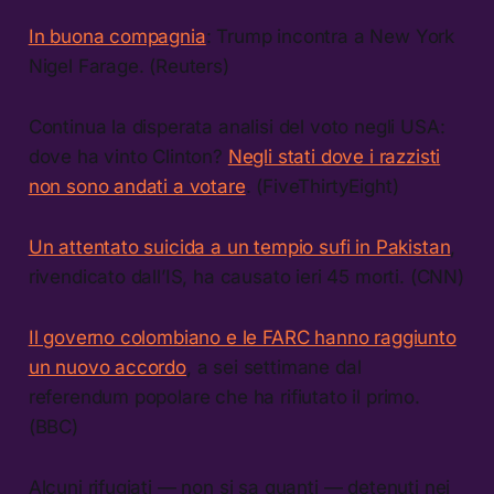
In buona compagnia
: Trump incontra a New York
Nigel Farage. (Reuters)
Continua la disperata analisi del voto negli USA:
dove ha vinto Clinton?
Negli stati dove i razzisti
non sono andati a votare
. (FiveThirtyEight)
Un attentato suicida a un tempio sufi in Pakistan
,
rivendicato dall’IS, ha causato ieri 45 morti. (CNN)
Il governo colombiano e le FARC hanno raggiunto
un nuovo accordo
, a sei settimane dal
referendum popolare che ha rifiutato il primo.
(BBC)
Alcuni rifugiati — non si sa quanti — detenuti nei