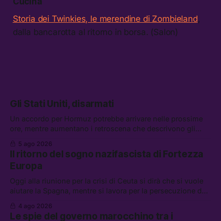
Cucina
Storia dei Twinkies, le merendine di Zombieland
,
dalla bancarotta al ritorno in borsa. (Salon)
Gli Stati Uniti, disarmati
Un accordo per Hormuz potrebbe arrivare nelle prossime
ore, mentre aumentano i retroscena che descrivono gli
Stati Uniti come disarmati. Tra le altre notizie: le storie di
5 ago 2026
chi aspetta i dispersi di Ceuta, il boom dei carburanti
Il ritorno del sogno nazifascista di Fortezza
diluiti, e quanti attivisti anti data center sono stati arrestati
Europa
Oggi alla riunione per la crisi di Ceuta si dirà che si vuole
aiutare la Spagna, mentre si lavora per la persecuzione dei
migranti. Tra le altre notizie: l’esplosione di aborti
4 ago 2026
spontanei a Gaza, un giovane di 19 anni è morto sotto il
Le spie del governo marocchino tra i
sole per raccogliere pomodori, e cosa dice l’AI Act europeo