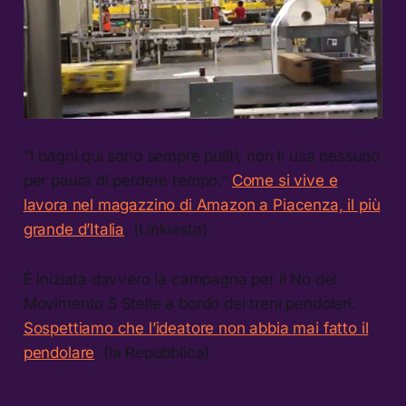
“I bagni qui sono sempre puliti, non li usa nessuno
per paura di perdere tempo.”
Come si vive e
lavora nel magazzino di Amazon a Piacenza, il più
grande d’Italia
. (Linkiesta)
È iniziata davvero la campagna per il No del
Movimento 5 Stelle a bordo dei treni pendolari.
Sospettiamo che l’ideatore non abbia mai fatto il
pendolare
. (la Repubblica)