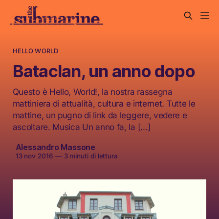
HELLO WORLD
Bataclan, un anno dopo
Questo è Hello, World!, la nostra rassegna
mattiniera di attualità, cultura e internet. Tutte le
mattine, un pugno di link da leggere, vedere e
ascoltare. Musica Un anno fa, la […]
Alessandro Massone
13 nov 2016
—
3 minuti di lettura