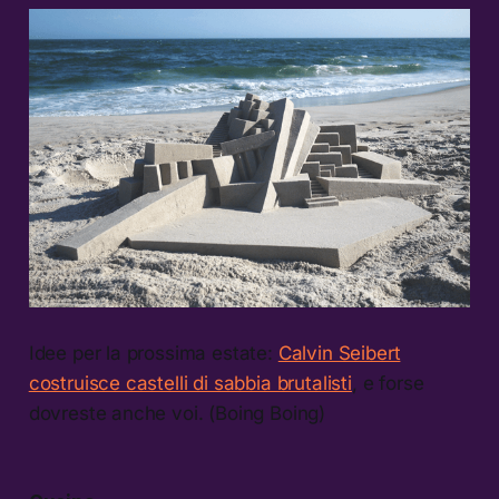
Idee per la prossima estate:
Calvin Seibert
costruisce castelli di sabbia brutalisti
, e forse
dovreste anche voi. (Boing Boing)