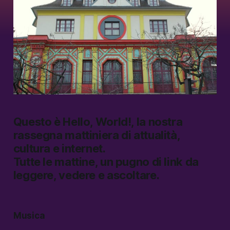
Questo è
Hello, World!
, la nostra
rassegna mattiniera di attualità,
cultura e internet.
Tutte le mattine, un pugno di link da
leggere, vedere e ascoltare.
Musica