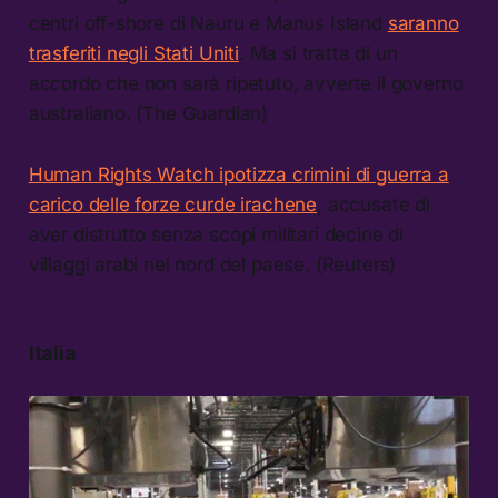
centri off-shore di Nauru e Manus Island
saranno
trasferiti negli Stati Uniti
. Ma si tratta di un
accordo che non sarà ripetuto, avverte il governo
australiano. (The Guardian)
Human Rights Watch ipotizza crimini di guerra a
carico delle forze curde irachene
, accusate di
aver distrutto senza scopi militari decine di
villaggi arabi nel nord del paese. (Reuters)
Italia