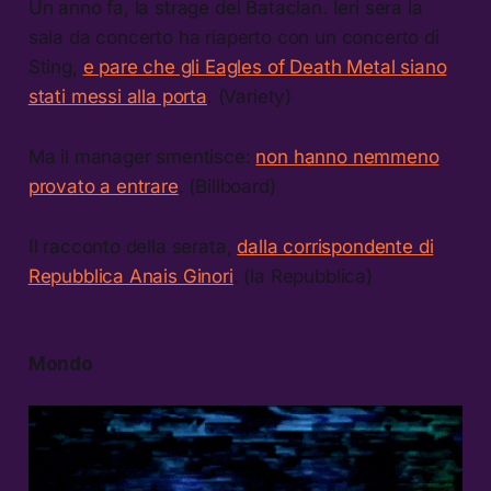
Un anno fa, la strage del Bataclan. Ieri sera la
sala da concerto ha riaperto con un concerto di
Sting,
e pare che gli Eagles of Death Metal siano
stati messi alla porta
. (Variety)
Ma il manager smentisce:
non hanno nemmeno
provato a entrare
. (Billboard)
Il racconto della serata,
dalla corrispondente di
Repubblica Anais Ginori
. (la Repubblica)
Mondo