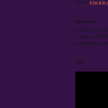
Renzi: “
Il no è in
Ambiente
La COP22 si conc
scadenza, il 201
cambiamento clim
Cult