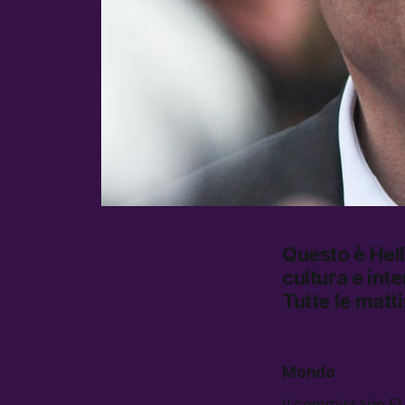
Questo è
Hel
cultura e inte
Tutte le matt
Mondo
Il commissario E