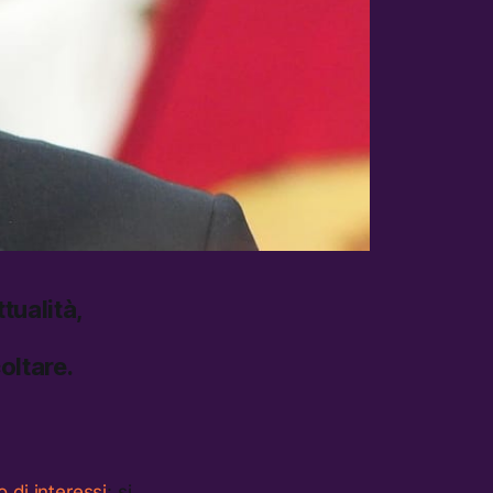
tualità,
oltare.
o di interessi
: si