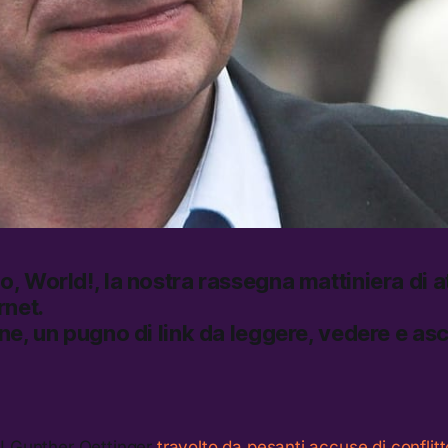
lo, World!
, la nostra rassegna mattiniera di at
rnet.
ine, un pugno di link da leggere, vedere e asc
U Gunther Oettinger
travolto da pesanti accuse di conflitt