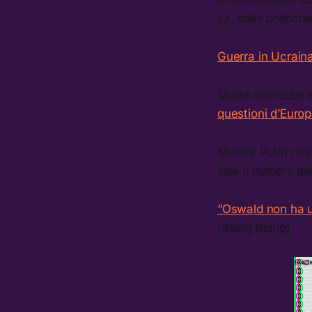
sa, dalle politich
Guerra in Ucrain
Quale dovrebbe es
questioni d’Europ
Mentre Putin neg
sale il numero dell
“Oswald non ha u
(Boing Boing)