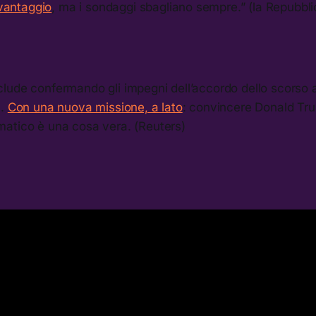
 vantaggio
, ma i sondaggi sbagliano sempre.” (la Repubbli
lude confermando gli impegni dell’accordo dello scorso 
8.
Con una nuova missione, a lato
: convincere Donald Tru
atico è una cosa vera. (Reuters)