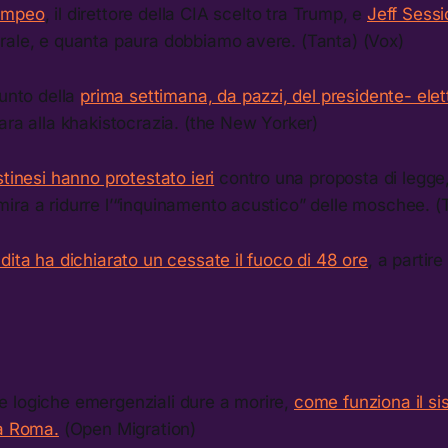
ompeo
, il direttore della CIA scelto tra Trump, e
Jeff Sess
rale, e quanta paura dobbiamo avere. (Tanta) (Vox)
punto della
prima settimana, da pazzi, del presidente- ele
ara alla khakistocrazia. (the New Yorker)
stinesi hanno protestato ieri
contro una proposta di legge
ira a ridurre l’“inquinamento acustico” delle moschee. 
dita ha dichiarato un cessate il fuoco di 48 ore
, a partire
 logiche emergenziali dure a morire,
come funziona il s
 a Roma.
(Open Migration)