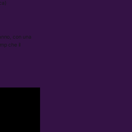
ca)
anno, con una
mp che il