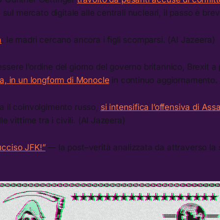
e sul mercato digitale alle centrali nucleari, il passo è bre
a
: le madri cercano ancora i figli scomparsi. (Al Jazeera)
sere l’ordine del giorno del governo britannico, Brexit a p
a, in un longform di Monocle
in continuo aggiornamento.
a il coinvolgimento russo,
si intensifica l’offensiva di As
e vittime tra i civili. (Al Jazeera)
cciso JFK!”
— la post–verità analizzata da attraverso la s