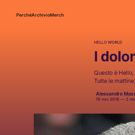
Perché
Archivio
Merch
HELLO WORLD
I dolo
Questo è Hello, 
Tutte le mattine
Alessandro Mas
19 nov 2016
—
2 min