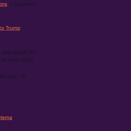
ions
, il prossimo
tto Trump
.
, appoggiata da
(The New Arab)
 da oggi. (Al
istema