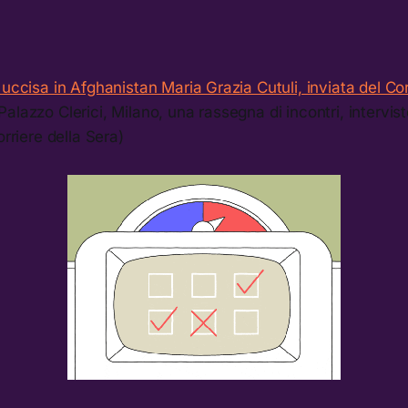
 uccisa in Afghanistan Maria Grazia Cutuli, inviata del Cor
alazzo Clerici, Milano, una rassegna di incontri, intervis
orriere della Sera)