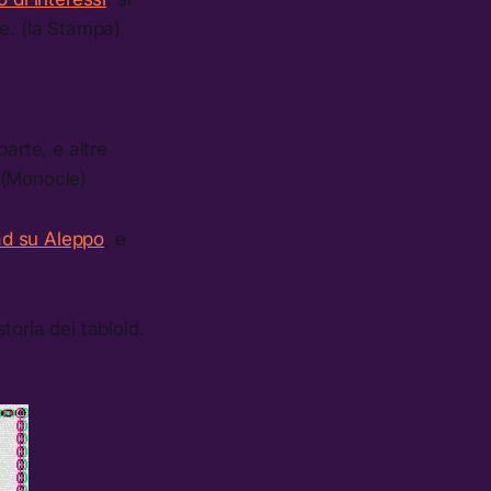
ve. (la Stampa)
arte, e altre
 (Monocle)
sad su Aleppo
, e
toria dei tabloid.