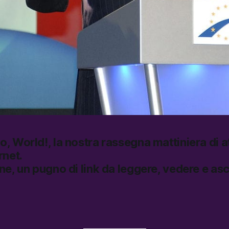
lo, World!
, la nostra rassegna mattiniera di at
rnet.
ine, un pugno di link da leggere, vedere e asc