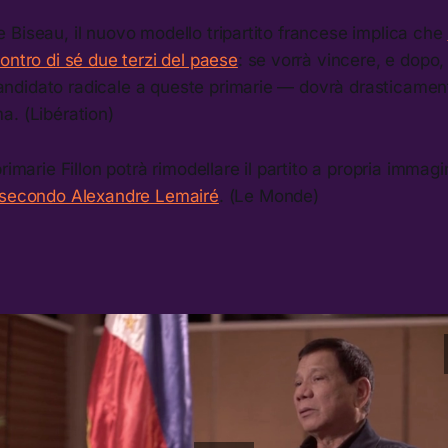
Biseau, il nuovo modello tripartito francese implica che
ontro di sé due terzi del paese
: se vorrà vincere, e dopo
 candidato radicale a queste primarie — dovrà drasticament
a. (Libération)
rimarie Fillon potrà rimodellare il partito a propria immag
 secondo Alexandre Lemairé
. (Le Monde)