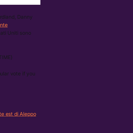
ordland, Danny
ente
tati Uniti sono
(TIME)
ular vote if you
te est di Aleppo
.