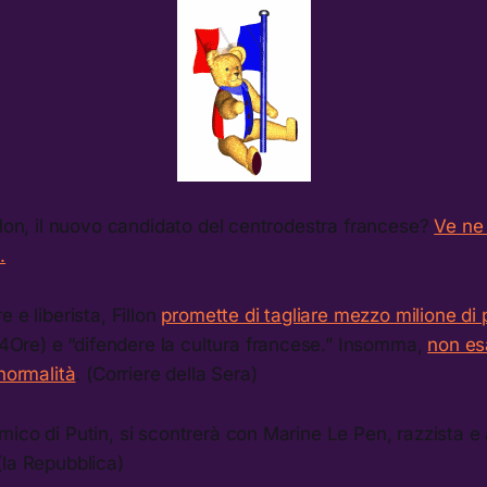
llon, il nuovo candidato del centrodestra francese?
Ve ne
.
 e liberista, Fillon
promette di tagliare mezzo milione di p
24Ore) e “difendere la cultura francese.” Insomma,
non es
 normalità
. (Corriere della Sera)
ico di Putin, si scontrerà con Marine Le Pen, razzista e 
la Repubblica)