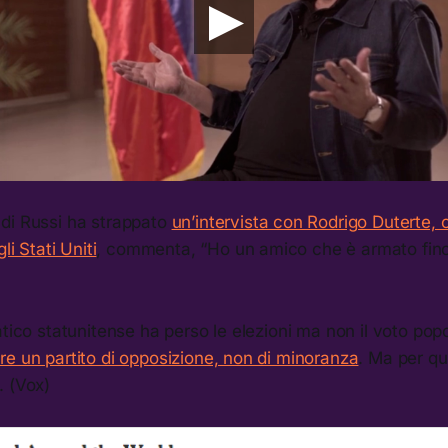
di Russi ha strappato
un’intervista con Rodrigo Duterte, c
li Stati Uniti
, commenta, “Ho un amico che è armato fino 
atico statunitense ha perso le elezioni ma non il voto po
e un partito di opposizione, non di minoranza
. Ma per qu
. (Vox)