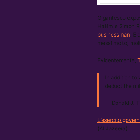
Gigantesco expos
Hakim e Simon R
businessman
. È 
messi molto, mol
Evidentemente,
In addition to
deduct the mil
— Donald J. 
L’esercito govern
(Al Jazeera)