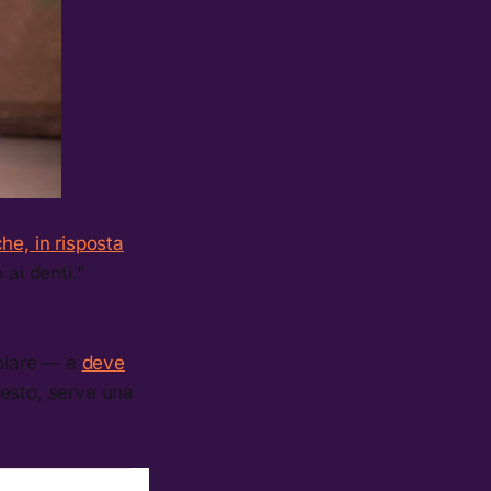
he, in risposta
ai denti.”
polare — e
deve
esto, serve una