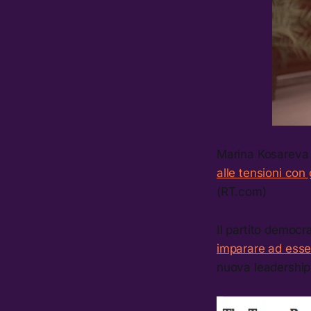
Marina Kosareva 
alle tensioni con g
(RT.com)
Il partito democr
imparare ad esser
nuova leadership