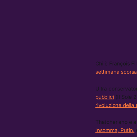
Chi è François Fi
settimana scorsa
Ultra conservatore
pubblici
(Il Sole 
rivoluzione della
Thatcheriano e am
Insomma, Putin.
(