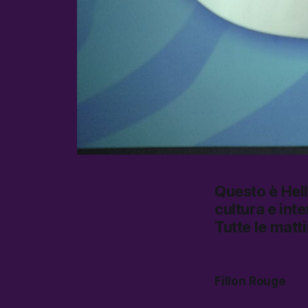
Questo è
Hel
cultura e inte
Tutte le matt
Fillon Rouge