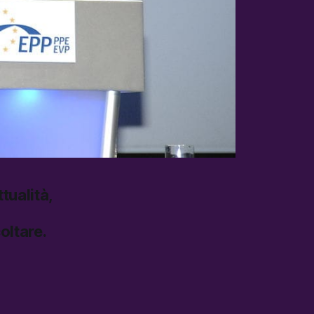
tualità,
oltare.