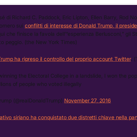
é di Richard C. Paddock, Eric Lipton, Ellen Barry, Rod N
omero sui
conflitti di interesse di Donald Trump, il presid
qui che finisce la favola dell’“esperienza Berlusconi,” gli S
to peggio. (the New York Times)
Trump ha ripreso il controllo del proprio account Twitter
. 
 winning the Electoral College in a landslide, I won the pop
lions of people who voted illegally
Trump (@realDonaldTrump)
November 27, 2016
ativo siriano ha conquistato due distretti chiave nella par