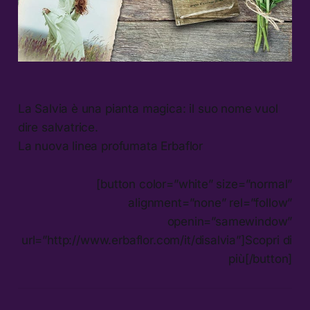
La Salvia è una pianta magica: il suo nome vuol
dire salvatrice.
La nuova linea profumata Erbaflor
[button color=”white” size=”normal”
alignment=”none” rel=”follow”
openin=”samewindow”
url=”http://www.erbaflor.com/it/disalvia”]Scopri di
più[/button]