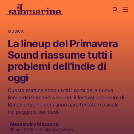
MUSICA
La lineup del Primavera
Sound riassume tutti i
problemi dell’indie di
oggi
Questa mattina sono usciti i nomi della nuova
lineup del Primavera Sound, il festival pot-pourri di
Barcellona che ogni anno apre l’estate musicale
nel peggiore dei modi.
Alessandro Massone
30 nov 2016
—
3 minuti di lettura