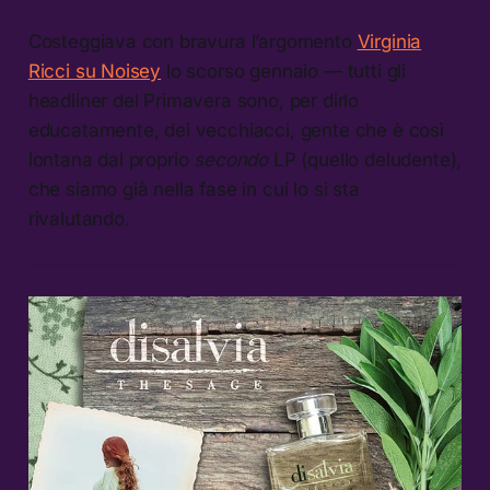
Costeggiava con bravura l’argomento
Virginia
Ricci su Noisey
lo scorso gennaio — tutti gli
headliner del Primavera sono, per dirlo
educatamente, dei vecchiacci, gente che è così
lontana dal proprio
secondo
LP (quello deludente),
che siamo già nella fase in cui lo si sta
rivalutando.