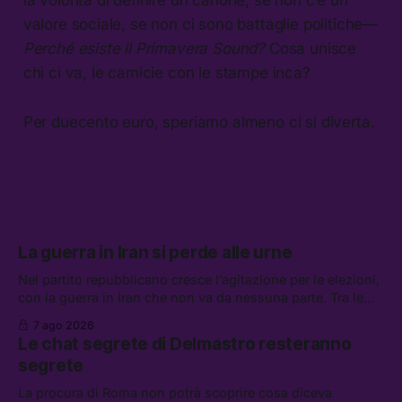
la volontà di definire un canone, se non c’è un
valore sociale, se non ci sono battaglie politiche—
Perché esiste il Primavera Sound?
Cosa unisce
chi ci va, le camicie con le stampe inca?
Per duecento euro, speriamo almeno ci si diverta.
La guerra in Iran si perde alle urne
Nel partito repubblicano cresce l’agitazione per le elezioni,
con la guerra in Iran che non va da nessuna parte. Tra le
altre notizie: due alti dirigenti del Mossad hanno perso il
7 ago 2026
lavoro, Schlein prova a mettere in sicurezza la coalizione, e
Le chat segrete di Delmastro resteranno
che cos’è lo “Spiralismo,” la religione degli agenti IA
segrete
La procura di Roma non potrà scoprire cosa diceva