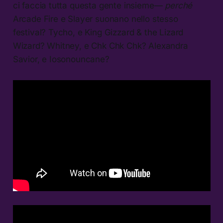
ci faccia tutta questa gente insieme—
perché
Arcade Fire e Slayer suonano nello stesso
festival? Tycho, e King Gizzard & the Lizard
Wizard? Whitney, e Chk Chk Chk? Alexandra
Savior, e Iosonouncane?