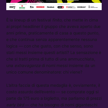
È la lineup di un festival
finito,
che mette in cima
ai propri headliner il gruppo che aveva aperto due
anni prima, praticamente di casa a questo punto,
e che continua senza apparentemente nessuna
logica — con che gusto, con che senso, sono
stati messi insieme questi artisti? La sensazione è
che si tratti prima di tutto di una ammucchiata,
una
extravaganza
di nomi messi insieme da un
unico comune denominatore: chi viene?
L’altra faccia di questa medaglia è, ovviamente, il
costo assurdo dell’evento — se comprate oggi si
parte da 175 euro a biglietto, ma parliamo di prezzi
early bird
— che ha bisogno di nomi giganteschi