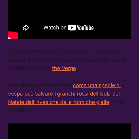
Planet Earth ha ripreso una talpa dorata cieca e
adorabile mentre cacciava termiti usando solo il
proprio udito. (via
the Verge
)
Riequilibrare l’ecosistema:
come una specie di
vespa può salvare i granchi rossi dell’isola del
Natale dall’invasione delle formiche gialle
. (The
Guardian)