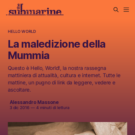
HELLO WORLD
La maledizione della
Mummia
Questo è Hello, World!, la nostra rassegna
mattiniera di attualità, cultura e internet. Tutte le
mattine, un pugno di link da leggere, vedere e
ascoltare.
Alessandro Massone
3 dic 2016
—
4 minuti di lettura