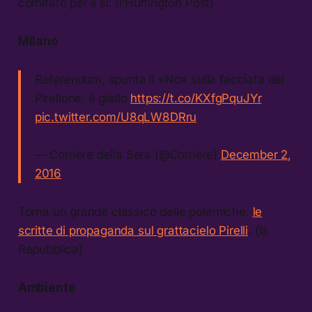
comitato per il sì. (l’Huffington Post)
Milano
Referendum, spunta il «No» sulla facciata del
Pirellone: è giallo
https://t.co/KXfgPquJYr
pic.twitter.com/U8qLW8DRru
— Corriere della Sera (@Corriere)
December 2,
2016
Torna un grande classico delle polemiche:
le
scritte di propaganda sul grattacielo Pirelli
. (la
Repubblica)
Ambiente