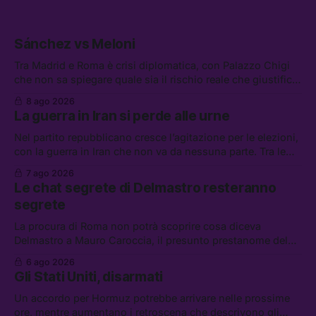
Sánchez vs Meloni
Tra Madrid e Roma è crisi diplomatica, con Palazzo Chigi
che non sa spiegare quale sia il rischio reale che giustifica
la sospensione di Schengen. Tra le altre notizie: l’accordo
8 ago 2026
di difesa tra Arabia Saudita, Pakistan e Turchia, la crisi del
La guerra in Iran si perde alle urne
carburante irregolare, e un altro caso di IA ribelle
Nel partito repubblicano cresce l’agitazione per le elezioni,
con la guerra in Iran che non va da nessuna parte. Tra le
altre notizie: due alti dirigenti del Mossad hanno perso il
7 ago 2026
lavoro, Schlein prova a mettere in sicurezza la coalizione, e
Le chat segrete di Delmastro resteranno
che cos’è lo “Spiralismo,” la religione degli agenti IA
segrete
La procura di Roma non potrà scoprire cosa diceva
Delmastro a Mauro Caroccia, il presunto prestanome del
clan Senese. Tra le altre notizie: le IDF hanno ripreso gli
6 ago 2026
attacchi in Libano, il governo chiederà 36 miliardi di
Gli Stati Uniti, disarmati
flessibilità in armi e energia, e Grokipedia è già stata
abbandonata
Un accordo per Hormuz potrebbe arrivare nelle prossime
ore, mentre aumentano i retroscena che descrivono gli