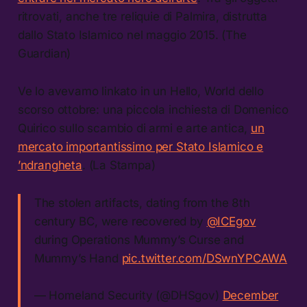
ritrovati, anche tre reliquie di Palmira, distrutta
dallo Stato Islamico nel maggio 2015. (The
Guardian)
Ve lo avevamo linkato in un Hello, World dello
scorso ottobre: una piccola inchiesta di Domenico
Quirico sullo scambio di armi e arte antica,
un
mercato importantissimo per Stato Islamico e
’ndrangheta
. (La Stampa)
The stolen artifacts, dating from the 8th
century BC, were recovered by
@ICEgov
during Operations Mummy’s Curse and
Mummy’s Hand
pic.twitter.com/DSwnYPCAWA
— Homeland Security (@DHSgov)
December