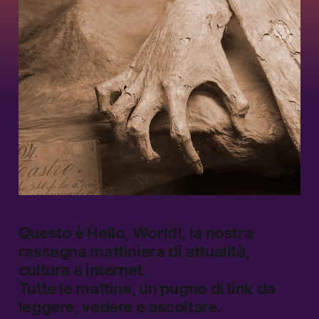
Questo è
Hello, World!
, la nostra
rassegna mattiniera di attualità,
cultura e internet.
Tutte le mattine, un pugno di link da
leggere, vedere e ascoltare.