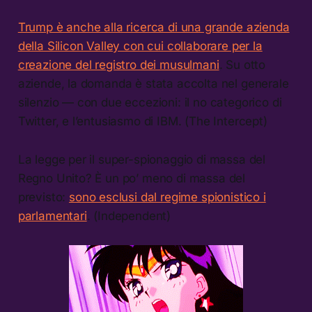
Trump è anche alla ricerca di una grande azienda
della Silicon Valley con cui collaborare per la
creazione del registro dei musulmani
. Su otto
aziende, la domanda è stata accolta nel generale
silenzio — con due eccezioni: il no categorico di
Twitter, e l’entusiasmo di IBM. (The Intercept)
La legge per il super-spionaggio di massa del
Regno Unito? È un po’ meno di massa del
previsto:
sono esclusi dal regime spionistico i
parlamentari
. (Independent)