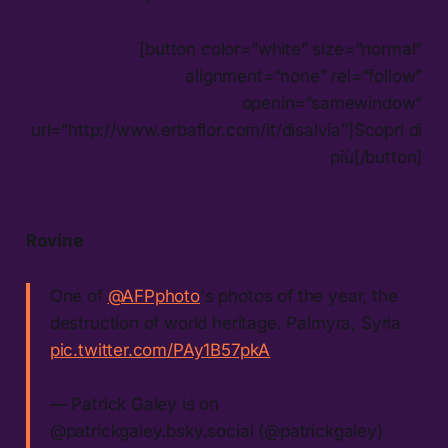
[button color=”white” size=”normal”
alignment=”none” rel=”follow”
openin=”samewindow”
url=”http://www.erbaflor.com/it/disalvia”]Scopri di
più[/button]
Rovine
One of
@AFPphoto
's photos of the year, the
destruction of world heritage. Palmyra, Syria
pic.twitter.com/PAy1B57pkA
— Patrick Galey is on
@patrickgaley.bsky.social (@patrickgaley)