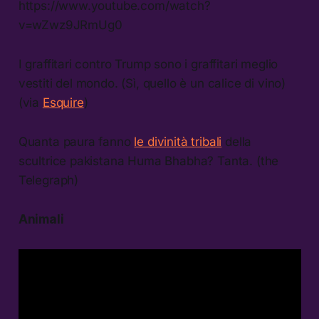
https://www.youtube.com/watch?
v=wZwz9JRmUg0
I graffitari contro Trump sono i graffitari meglio
vestiti del mondo. (Sì, quello è un calice di vino)
(via
Esquire
)
Quanta paura fanno
le divinità tribali
della
scultrice pakistana Huma Bhabha? Tanta. (the
Telegraph)
Animali