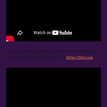
Come si massaggia un opossum? Ve lo spiega
semi-seriamente ME Pearl. (via
Atlas Obscura
)