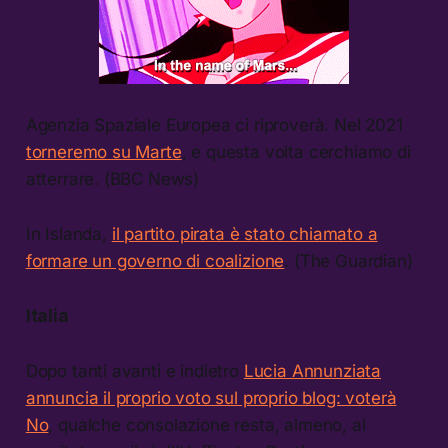
Agenzia Spaziale Europea ci riproverà. Nel 2021
torneremo su Marte
, e questa volta cerchiamo di
atterrare. (BBC News)
In Islanda,
il partito pirata è stato chiamato a
formare un governo di coalizione
. (The Guardian)
Italia
Dopo tanti avanti e indietro
Lucia Annunziata
annuncia il proprio voto sul proprio blog: voterà
No
, qualche consolazione resta, almeno, al