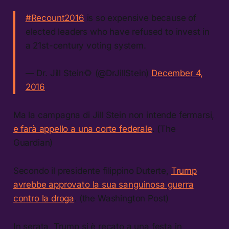
#Recount2016
is so expensive because of
elected leaders who have refused to invest in
a 21st-century voting system.
— Dr. Jill Stein🌻 (@DrJillStein)
December 4,
2016
Ma la campagna di Jill Stein non intende fermarsi,
e farà appello a una corte federale
. (The
Guardian)
Secondo il presidente filippino Duterte,
Trump
avrebbe approvato la sua sanguinosa guerra
contro la droga
. (the Washington Post)
In serata, Trump si è recato a una festa in