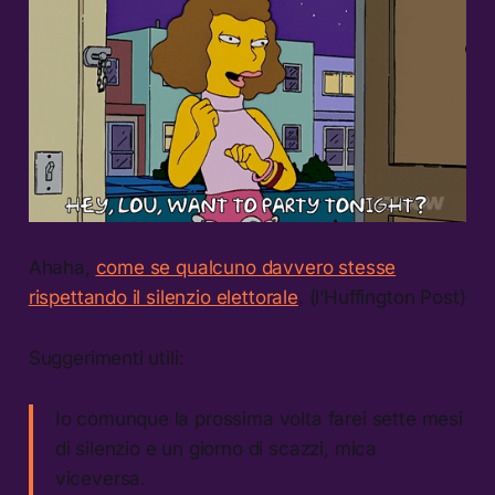
Ahaha,
come se qualcuno davvero stesse
rispettando il silenzio elettorale
. (l’Huffington Post)
Suggerimenti utili:
Io comunque la prossima volta farei sette mesi
di silenzio e un giorno di scazzi, mica
viceversa.