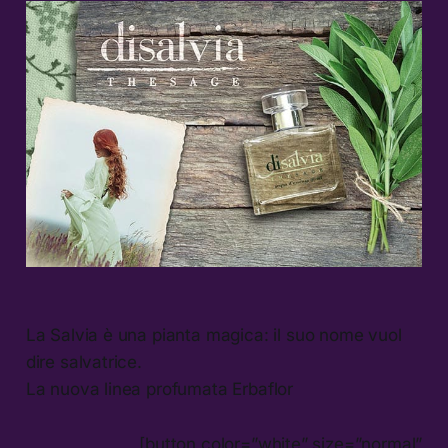
La Salvia è una pianta magica: il suo nome vuol
dire salvatrice.
La nuova linea profumata Erbaflor
[button color=”white” size=”normal”