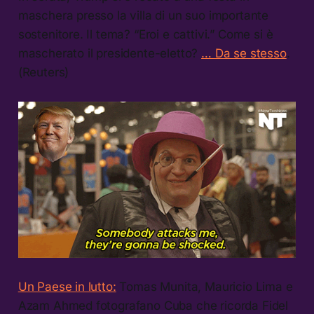
maschera presso la villa di un suo importante
sostenitore. Il tema? “Eroi e cattivi.” Come si è
mascherato il presidente-eletto?
… Da se stesso
.
(Reuters)
Un Paese in lutto:
Tomas Munita, Mauricio Lima e
Azam Ahmed fotografano Cuba che ricorda Fidel