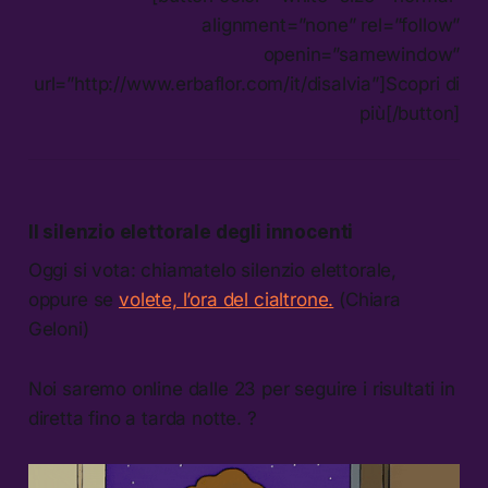
alignment=”none” rel=”follow”
openin=”samewindow”
url=”http://www.erbaflor.com/it/disalvia”]Scopri di
più[/button]
Il silenzio elettorale degli innocenti
Oggi si vota: chiamatelo silenzio elettorale,
oppure se
volete, l’ora del cialtrone.
(Chiara
Geloni)
Noi saremo online dalle 23 per seguire i risultati in
diretta fino a tarda notte. ?