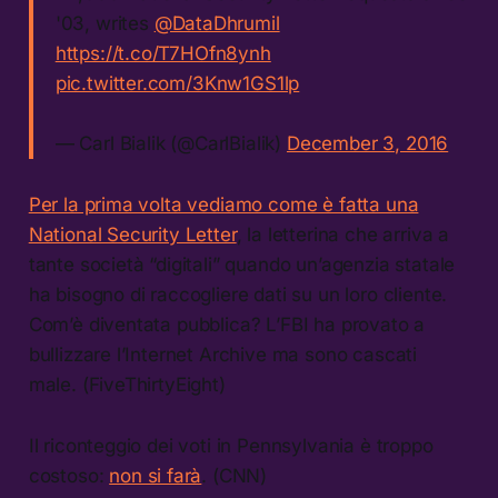
'03, writes
@DataDhrumil
https://t.co/T7HOfn8ynh
pic.twitter.com/3Knw1GS1lp
— Carl Bialik (@CarlBialik)
December 3, 2016
Per la prima volta vediamo come è fatta una
National Security Letter
, la letterina che arriva a
tante società “digitali” quando un’agenzia statale
ha bisogno di raccogliere dati su un loro cliente.
Com’è diventata pubblica? L’FBI ha provato a
bullizzare l’Internet Archive ma sono cascati
male. (FiveThirtyEight)
Il riconteggio dei voti in Pennsylvania è troppo
costoso:
non si farà
. (CNN)