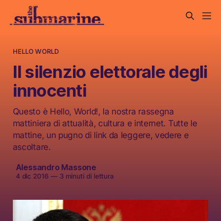
HELLO WORLD
Il silenzio elettorale degli
innocenti
Questo è Hello, World!, la nostra rassegna
mattiniera di attualità, cultura e internet. Tutte le
mattine, un pugno di link da leggere, vedere e
ascoltare.
Alessandro Massone
4 dic 2016
—
3 minuti di lettura