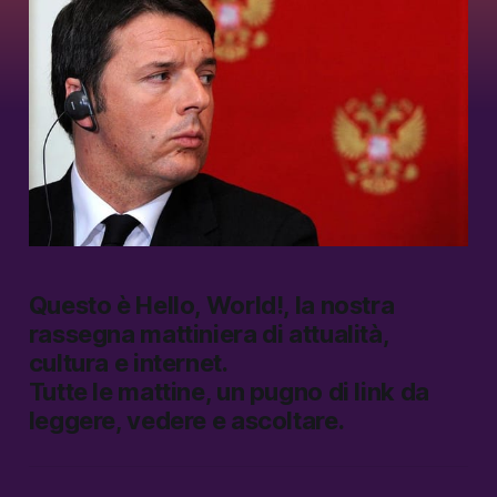
Questo è
Hello, World!
, la nostra
rassegna mattiniera di attualità,
cultura e internet.
Tutte le mattine, un pugno di link da
leggere, vedere e ascoltare.