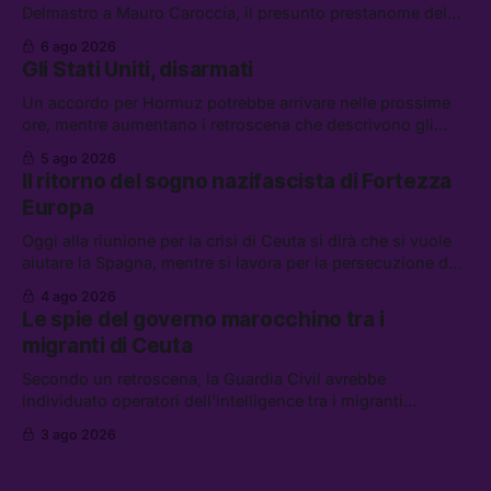
Delmastro a Mauro Caroccia, il presunto prestanome del
clan Senese. Tra le altre notizie: le IDF hanno ripreso gli
6 ago 2026
attacchi in Libano, il governo chiederà 36 miliardi di
Gli Stati Uniti, disarmati
flessibilità in armi e energia, e Grokipedia è già stata
abbandonata
Un accordo per Hormuz potrebbe arrivare nelle prossime
ore, mentre aumentano i retroscena che descrivono gli
Stati Uniti come disarmati. Tra le altre notizie: le storie di
5 ago 2026
chi aspetta i dispersi di Ceuta, il boom dei carburanti
Il ritorno del sogno nazifascista di Fortezza
diluiti, e quanti attivisti anti data center sono stati arrestati
Europa
Oggi alla riunione per la crisi di Ceuta si dirà che si vuole
aiutare la Spagna, mentre si lavora per la persecuzione dei
migranti. Tra le altre notizie: l’esplosione di aborti
4 ago 2026
spontanei a Gaza, un giovane di 19 anni è morto sotto il
Le spie del governo marocchino tra i
sole per raccogliere pomodori, e cosa dice l’AI Act europeo
migranti di Ceuta
Secondo un retroscena, la Guardia Civil avrebbe
individuato operatori dell’intelligence tra i migranti
coinvolti nell’incidente di Ceuta. Tra le altre notizie: le IDF
3 ago 2026
hanno ucciso 19 persone a Gaza; le tensioni nel campo
largo sugli armamenti per l’Ucraina; e quanto costa una
Xbox adesso?