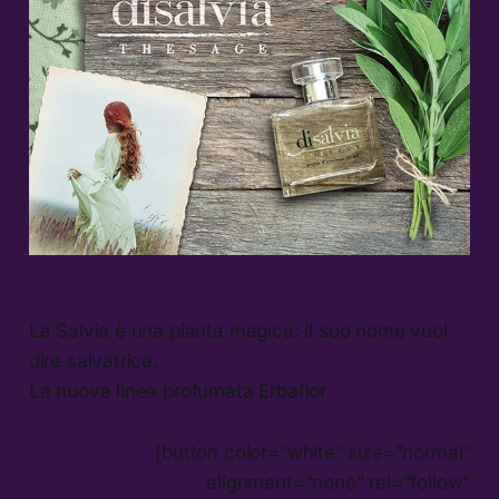
La Salvia è una pianta magica: il suo nome vuol
dire salvatrice.
La nuova linea profumata Erbaflor
[button color=”white” size=”normal”
alignment=”none” rel=”follow”