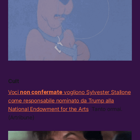
Cult
Voci
non confermate
vogliono Sylvester Stallone
come responsabile nominato da Trump alla
National Endowment for the Arts
. Tanto ormai.
(Artribune)