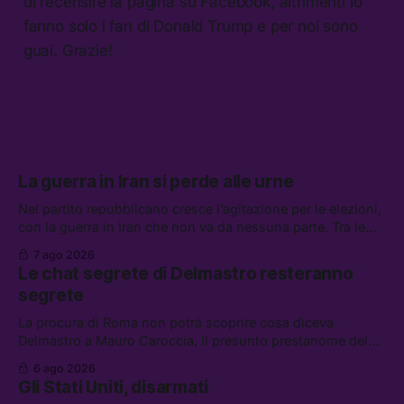
di recensire la pagina su Facebook, altrimenti lo
fanno solo i fan di Donald Trump e per noi sono
guai. Grazie!
La guerra in Iran si perde alle urne
Nel partito repubblicano cresce l’agitazione per le elezioni,
con la guerra in Iran che non va da nessuna parte. Tra le
altre notizie: due alti dirigenti del Mossad hanno perso il
7 ago 2026
lavoro, Schlein prova a mettere in sicurezza la coalizione, e
Le chat segrete di Delmastro resteranno
che cos’è lo “Spiralismo,” la religione degli agenti IA
segrete
La procura di Roma non potrà scoprire cosa diceva
Delmastro a Mauro Caroccia, il presunto prestanome del
clan Senese. Tra le altre notizie: le IDF hanno ripreso gli
6 ago 2026
attacchi in Libano, il governo chiederà 36 miliardi di
Gli Stati Uniti, disarmati
flessibilità in armi e energia, e Grokipedia è già stata