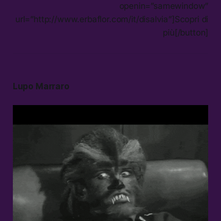
openin=”samewindow”
url=”http://www.erbaflor.com/it/disalvia”]Scopri di
più[/button]
Lupo Marraro