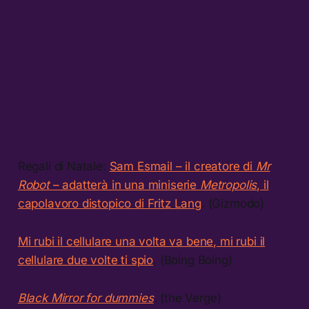
Regali di Natale:
Sam Esmail – il creatore di
Mr
Robot
– adatterà in una miniserie
Metropolis
, il
capolavoro distopico di Fritz Lang
. (Gizmodo)
Mi rubi il cellulare una volta va bene, mi rubi il
cellulare due volte ti spio
. (Boing Boing)
Black Mirror for dummies
.
(the Verge)