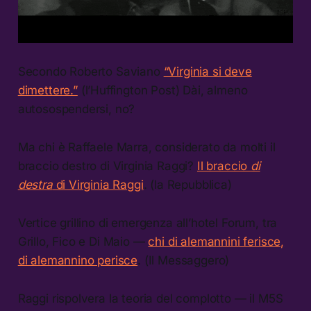
Secondo Roberto Saviano
“Virginia si deve
dimettere.”
(l’Huffington Post) Dài, almeno
autosospendersi, no?
Ma chi è Raffaele Marra, considerato da molti il
braccio destro di Virginia Raggi?
Il braccio
di
destra
di Virginia Raggi
. (la Repubblica)
Vertice grillino di emergenza all’hotel Forum, tra
Grillo, Fico e Di Maio —
chi di alemannini ferisce,
di alemannino perisce
. (Il Messaggero)
Raggi rispolvera la teoria del complotto — il M5S