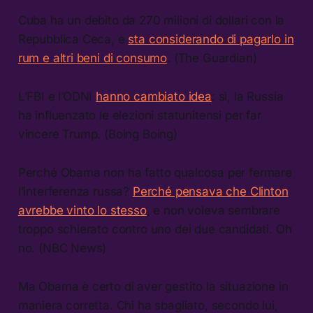
Cuba ha un debito da 270 milioni di dollari con la
Repubblica Ceca, e
sta considerando di pagarlo in
rum e altri beni di consumo
. (The Guardian)
L’FBI e l’ODNI
hanno cambiato idea
: sì, la Russia
ha influenzato le elezioni statunitensi per far
vincere Trump. (Boing Boing)
Perché Obama non ha fatto qualcosa per fermare
l’interferenza russa?
Perché pensava che Clinton
avrebbe vinto lo stesso
, e non voleva sembrare
troppo schierato contro uno dei due candidati. Oh
no. (NBC News)
Ma Obama è certo di aver gestito la situazione in
maniera corretta. Chi ha sbagliato, secondo lui,