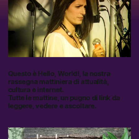
Questo è
Hello, World!
, la nostra
rassegna mattiniera di attualità,
cultura e internet.
Tutte le mattine, un pugno di link da
leggere, vedere e ascoltare.