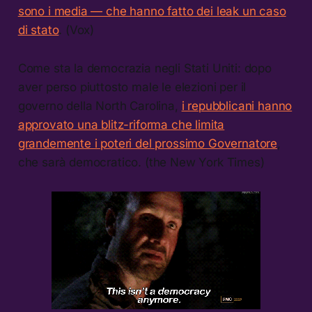
sono i media — che hanno fatto dei leak un caso
di stato
. (Vox)
Come sta la democrazia negli Stati Uniti: dopo
aver perso piuttosto male le elezioni per il
governo della North Carolina,
i repubblicani hanno
approvato una blitz-riforma che limita
grandemente i poteri del prossimo Governatore
,
che sarà democratico. (the New York Times)