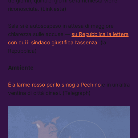
tre giorni), quindici giorni se la richiesta viene
riconosciuta. (Linkiesta)
Sala si è autosospeso in attesa di maggiore
chiarezza sulle accuse —
su Repubblica la lettera
con cui il sindaco giustifica l’assenza
. (la
Repubblica)
Ambiente
È allarme rosso per lo smog a Pechino
e in un’altra
ventina di città cinesi. (Telegraph)