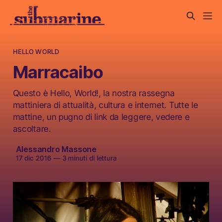
HELLO WORLD
Marracaibo
Questo è Hello, World!, la nostra rassegna
mattiniera di attualità, cultura e internet. Tutte le
mattine, un pugno di link da leggere, vedere e
ascoltare.
Alessandro Massone
17 dic 2016
—
3 minuti di lettura