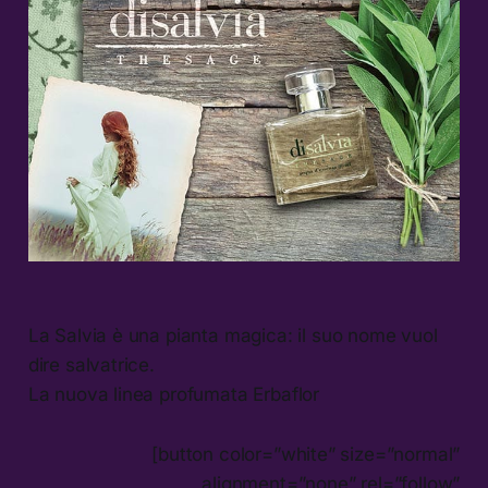
La Salvia è una pianta magica: il suo nome vuol
dire salvatrice.
La nuova linea profumata Erbaflor
[button color=”white” size=”normal”
alignment=”none” rel=”follow”