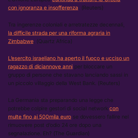
con ignoranza e insofferenza
. (Reuters)
Tra ingerenze coloniali e arretratezze decennali,
la difficile strada per una riforma agraria in
Zimbabwe
. (Quartz Africa)
L’esercito israeliano ha aperto il fuoco e ucciso un
ragazzo di diciannove anni
per bloccare un
gruppo di persone che stavano lanciando sassi in
un piccolo villaggio della West Bank. (Reuters)
La Germania sta preparando una legge che
potrebbe colpire gestori di social network
con
multe fino ai 500mila euro
se dovessero fallire nel
rimuovere post d’odio 24 ore dopo una
segnalazione. Eh? (The Guardian)