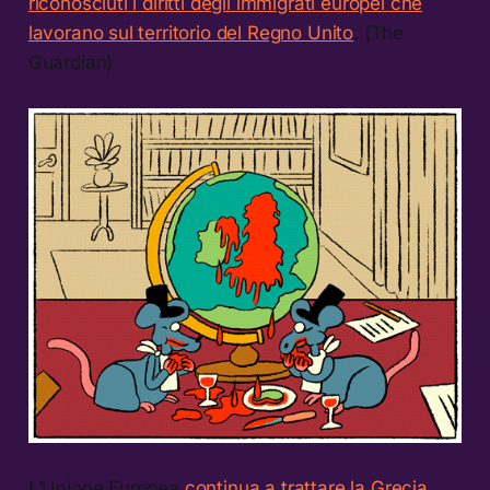
riconosciuti i diritti degli immigrati europei che
lavorano sul territorio del Regno Unito
. (The
Guardian)
L’Unione Europea
continua a trattare la Grecia