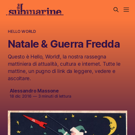
HELLO WORLD
Natale & Guerra Fredda
Questo è Hello, World!, la nostra rassegna
mattiniera di attualità, cultura e internet. Tutte le
mattine, un pugno di link da leggere, vedere e
ascoltare.
Alessandro Massone
18 dic 2016
—
3 minuti di lettura