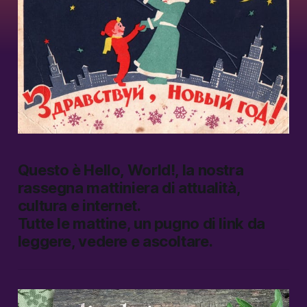
Questo è
Hello, World!
, la nostra
rassegna mattiniera di attualità,
cultura e internet.
Tutte le mattine, un pugno di link da
leggere, vedere e ascoltare.