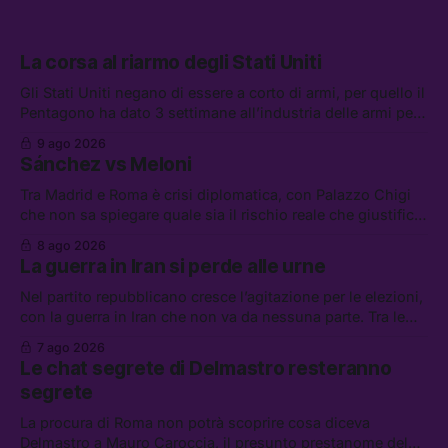
La corsa al riarmo degli Stati Uniti
Gli Stati Uniti negano di essere a corto di armi, per quello il
Pentagono ha dato 3 settimane all’industria delle armi per
presentare piani di riarmo. Tra le altre notizie: il PAM
9 ago 2026
continuerà ad usare i servizi di Palantir, la protesta contro
Sánchez vs Meloni
La Russa, e la centrale elettrica di Amazon in Texas
Tra Madrid e Roma è crisi diplomatica, con Palazzo Chigi
che non sa spiegare quale sia il rischio reale che giustifica
la sospensione di Schengen. Tra le altre notizie: l’accordo
8 ago 2026
di difesa tra Arabia Saudita, Pakistan e Turchia, la crisi del
La guerra in Iran si perde alle urne
carburante irregolare, e un altro caso di IA ribelle
Nel partito repubblicano cresce l’agitazione per le elezioni,
con la guerra in Iran che non va da nessuna parte. Tra le
altre notizie: due alti dirigenti del Mossad hanno perso il
7 ago 2026
lavoro, Schlein prova a mettere in sicurezza la coalizione, e
Le chat segrete di Delmastro resteranno
che cos’è lo “Spiralismo,” la religione degli agenti IA
segrete
La procura di Roma non potrà scoprire cosa diceva
Delmastro a Mauro Caroccia, il presunto prestanome del