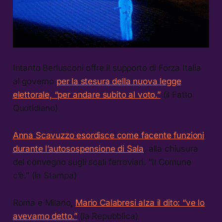
Intanto Berlusconi offre il supporto di Forza Italia
al governo
per la stesura della nuova legge
elettorale, “per andare subito al voto.”
(il Fatto
Quotidiano)
Anna Scavuzzo esordisce come facente funzioni
durante l’autosospensione di Sala
, alla chiusura
del convegno sugli scali ferroviari. “Il Comune
c’è.” (la Stampa)
Roma e Milano,
Mario Calabresi alza il dito: “ve lo
avevamo detto.”
(la Repubblica)