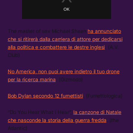
The master of sex Michael Sheen
ha annunciato
che si ritirerà dalla carriera di attore per dedicarsi
alla politica e combattere le destre inglesi
. (A.V.
Club)
No America, non puoi avere indietro il tuo drone
per la ricerca marina
. (Gizmodo)
Bob Dylan secondo 12 fumettisti
. (Fumettologica)
“Do You Hear What I Hear”,
la canzone di Natale
che nasconde la storia della guerra fredda
. (the
Atlantic)