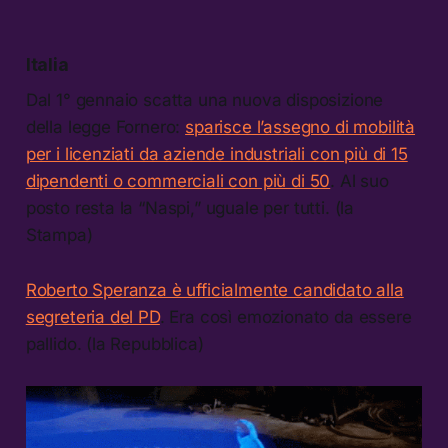
Italia
Dal 1° gennaio scatta una nuova disposizione
della legge Fornero:
sparisce l’assegno di mobilità
per i licenziati da aziende industriali con più di 15
dipendenti o commerciali con più di 50
. Al suo
posto resta la “Naspi,” uguale per tutti. (la
Stampa)
Roberto Speranza è ufficialmente candidato alla
segreteria del PD
. Era così emozionato da essere
pallido. (la Repubblica)