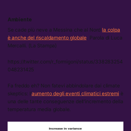
Ambiente
Se cade più neve a Messina che al Nord
la colpa
è anche del riscaldamento globale
. Parola di Luca
Mercalli. (La Stampa)
https://twitter.com/r_formigoni/status/338283254
048231425
Fa freddo eh? Non fatevi abbindolare dai climate
skeptics: l’
aumento degli eventi climatici estremi
è
una delle tante conseguenze dell’incremento della
temperatura media globale.