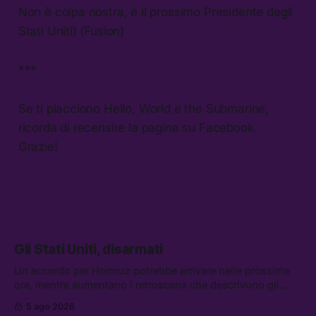
Non è colpa nostra, è il prossimo Presidente degli
Stati Uniti) (Fusion)
***
Se ti piacciono Hello, World e the Submarine,
ricorda di recensire la pagina su Facebook.
Grazie!
Gli Stati Uniti, disarmati
Un accordo per Hormuz potrebbe arrivare nelle prossime
ore, mentre aumentano i retroscena che descrivono gli
Stati Uniti come disarmati. Tra le altre notizie: le storie di
5 ago 2026
chi aspetta i dispersi di Ceuta, il boom dei carburanti