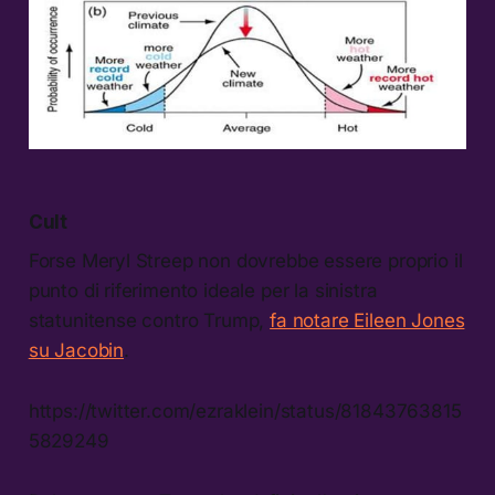
Cult
Forse Meryl Streep non dovrebbe essere proprio il
punto di riferimento ideale per la sinistra
statunitense contro Trump,
fa notare Eileen Jones
su Jacobin
.
https://twitter.com/ezraklein/status/81843763815
5829249