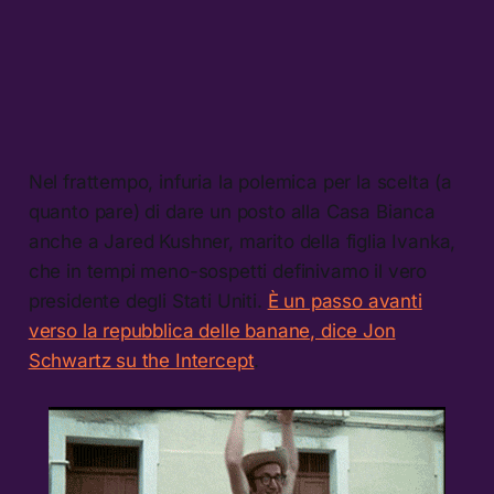
Nel frattempo, infuria la polemica per la scelta (a
quanto pare) di dare un posto alla Casa Bianca
anche a Jared Kushner, marito della figlia Ivanka,
che in tempi meno-sospetti definivamo il vero
presidente degli Stati Uniti.
È un passo avanti
verso la repubblica delle banane, dice Jon
Schwartz su the Intercept
.