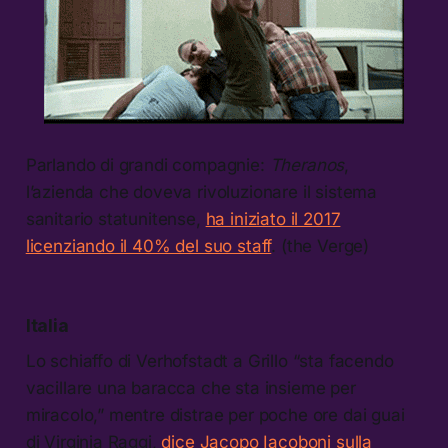
Parlando di grandi compagnie:
Theranos
,
l’azienda che doveva rivoluzionare il sistema
sanitario statunitense,
ha iniziato il 2017
licenziando il 40% del suo staff
. (the Verge)
Italia
Lo schiaffo di Verhofstadt a Grillo “sta facendo
vacillare una baracca che sta insieme per
miracolo,” mentre distrae per poche ore dai guai
di Virginia Raggi,
dice Jacopo Iacoboni sulla