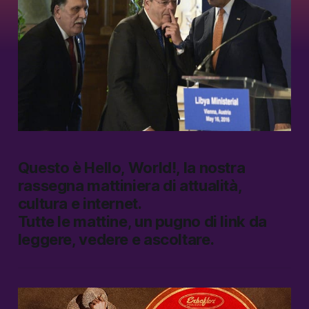
Questo è
Hello, World!
, la nostra
rassegna mattiniera di attualità,
cultura e internet.
Tutte le mattine, un pugno di link da
leggere, vedere e ascoltare.