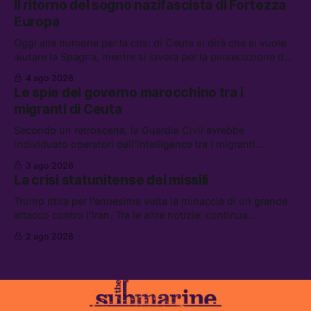
Il ritorno del sogno nazifascista di Fortezza
diluiti, e quanti attivisti anti data center sono stati arrestati
Europa
Oggi alla riunione per la crisi di Ceuta si dirà che si vuole
aiutare la Spagna, mentre si lavora per la persecuzione dei
migranti. Tra le altre notizie: l’esplosione di aborti
4 ago 2026
spontanei a Gaza, un giovane di 19 anni è morto sotto il
Le spie del governo marocchino tra i
sole per raccogliere pomodori, e cosa dice l’AI Act europeo
migranti di Ceuta
Secondo un retroscena, la Guardia Civil avrebbe
individuato operatori dell’intelligence tra i migranti
coinvolti nell’incidente di Ceuta. Tra le altre notizie: le IDF
3 ago 2026
hanno ucciso 19 persone a Gaza; le tensioni nel campo
La crisi statunitense dei missili
largo sugli armamenti per l’Ucraina; e quanto costa una
Xbox adesso?
Trump ritira per l’ennesima volta la minaccia di un grande
attacco contro l’Iran. Tra le altre notizie: continua
l’aggressione della Spagna da parte degli stati europei, il
2 ago 2026
piano della maggioranza per blindare le chat di Delmastro,
e quando costa leggere per primi i tweet di Trump