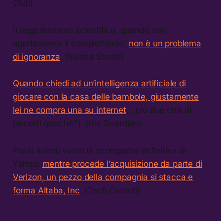
Club)
Il negazionismo scientifico, quando non
apertamente il complottismo,
non è un problema
di ignoranza
. (Rivista Studio)
Quando chiedi ad un’intelligenza artificiale di
giocare con la casa delle bambole, giustamente
lei ne compra una su internet
… più due chili di
biscotti (perché?). (the Guardian)
Passi avanti verso la scomparsa definitiva di
Yahoo:
mentre procede l’acquisizione da parte di
Verizon, un pezzo della compagnia si stacca e
forma Altaba, Inc
. (Tech Crunch)