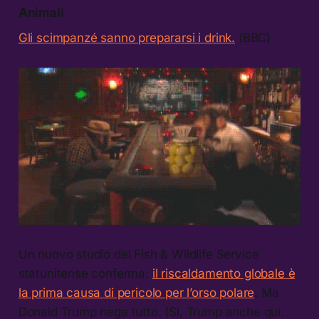
Animali
Gli scimpanzé sanno prepararsi i drink.
(BBC)
Un nuovo studio del Fish & Wildlife Service
statunitense conferma:
il riscaldamento globale è
la prima causa di pericolo per l’orso polare
. Ma
Donald Trump nega tutto. (Sì, Trump anche qui.