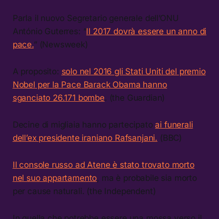
Parla il nuovo Segretario generale dell’ONU
António Guterres: “
Il 2017 dovrà essere un anno di
pace.
” (Newsweek)
A proposito:
solo nel 2016 gli Stati Uniti del premio
Nobel per la Pace Barack Obama hanno
sganciato 26.171 bombe
. (the Guardian)
Decine di migliaia hanno partecipato
ai funerali
dell’ex presidente iraniano Rafsanjani.
(BBC)
Il console russo ad Atene è stato trovato morto
nel suo appartamento
, ma è probabile sia morto
per cause naturali. (the Independent)
In quella che potrebbe essere una mossa verso il