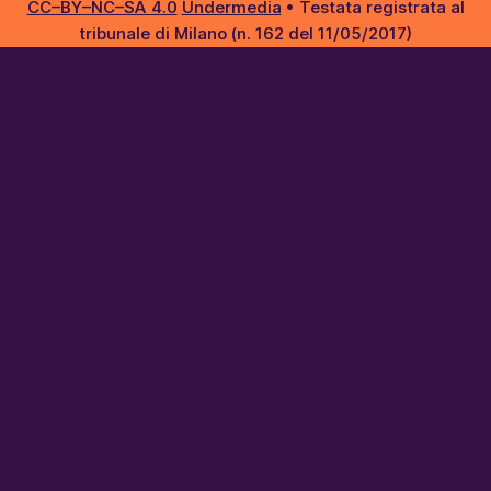
CC–BY–NC–SA 4.0
Undermedia
• Testata registrata al
tribunale di Milano (n. 162 del 11/05/2017)