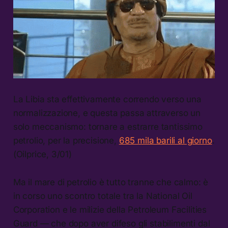
La Libia sta effettivamente correndo verso una
normalizzazione, e questa passa attraverso un
solo meccanismo: tornare a estrarre tantissimo
petrolio, per la precisione,
685 mila barili al giorno
.
(Oilprice, 3/01)
Ma il mare di petrolio è tutto tranne che calmo: è
in corso uno scontro totale tra la National Oil
Corporation e le milizie della Petroleum Facilities
Guard — che dopo aver difeso gli stabilimenti dal