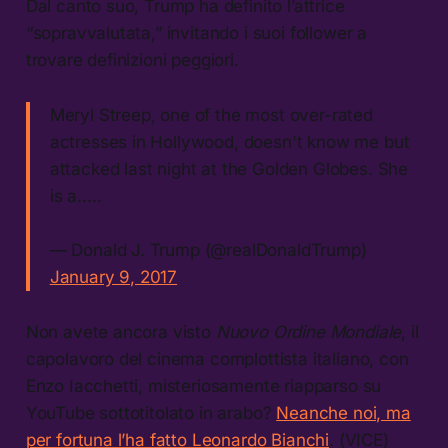
Dal canto suo, Trump ha definito l’attrice
“sopravvalutata,” invitando i suoi follower a
trovare definizioni peggiori.
Meryl Streep, one of the most over-rated
actresses in Hollywood, doesn't know me but
attacked last night at the Golden Globes. She
is a…..
— Donald J. Trump (@realDonaldTrump)
January 9, 2017
Non avete ancora visto
Nuovo Ordine Mondiale
, il
capolavoro del cinema complottista italiano, con
Enzo Iacchetti, misteriosamente riapparso su
YouTube sottotitolato in arabo?
Neanche noi, ma
per fortuna l’ha fatto Leonardo Bianchi
. (VICE)