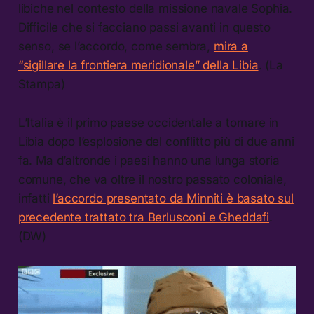
libiche nel contesto della missione navale Sophia.
Difficile che si facciano passi avanti in questo
senso, se l’accordo, come sembra,
mira a
“sigillare la frontiera meridionale” della Libia
. (La
Stampa)
L’Italia è il primo paese occidentale a tornare in
Libia dopo l’esplosione del conflitto più di due anni
fa. Ma d’altronde i paesi hanno una lunga storia
comune, che va oltre il nostro passato coloniale,
infatti
l’accordo presentato da Minniti è basato sul
precedente trattato tra Berlusconi e Gheddafi
.
(DW)