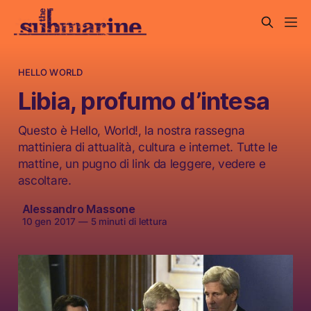
HELLO WORLD
Libia, profumo d’intesa
Questo è Hello, World!, la nostra rassegna
mattiniera di attualità, cultura e internet. Tutte le
mattine, un pugno di link da leggere, vedere e
ascoltare.
Alessandro Massone
10 gen 2017
—
5 minuti di lettura