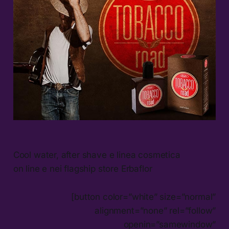
Cool water, after shave e linea cosmetica
on line e nei flagship store Erbaflor
[button color=”white” size=”normal”
alignment=”none” rel=”follow”
openin=”samewindow”