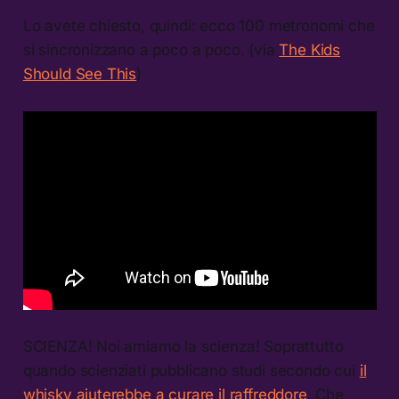
Lo avete chiesto, quindi: ecco 100 metronomi che
si sincronizzano a poco a poco. (via
The Kids
Should See This
)
SCIENZA! Noi amiamo la scienza! Soprattutto
quando scienziati pubblicano studi secondo cui
il
whisky aiuterebbe a curare il raffreddore
. Che