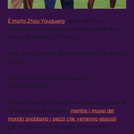
È morto Zhou Youguang
, padre del Pinyin,
sistema di romanizzazione ufficiale della lingua
cinese. (the New York Times)
HBO, Robert De Niro, Bernard Madoff:
The Wizard
of Lies
.
https://www.youtube.com/watch?
v=RYM3F2iCpMY
George Lucas sta creando un museo dal valore di
1$ miliardo a Los Angeles,
mentre i musei del
mondo snobbano i pezzi che verranno esposti
(pff, ma tanto cosa ne capiscono loro della