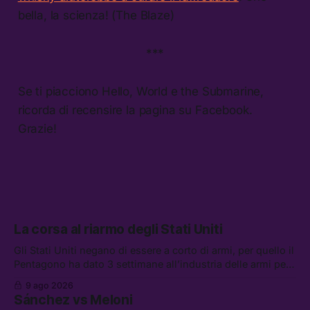
bella, la scienza! (The Blaze)
***
Se ti piacciono Hello, World e the Submarine,
ricorda di recensire la pagina su Facebook.
Grazie!
La corsa al riarmo degli Stati Uniti
Gli Stati Uniti negano di essere a corto di armi, per quello il
Pentagono ha dato 3 settimane all’industria delle armi per
presentare piani di riarmo. Tra le altre notizie: il PAM
9 ago 2026
continuerà ad usare i servizi di Palantir, la protesta contro
Sánchez vs Meloni
La Russa, e la centrale elettrica di Amazon in Texas