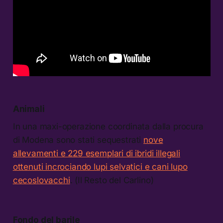
Animali
In una maxi-operazione coordinata dalla procura
di Modena sono stati sequestrati
nove
allevamenti e 229 esemplari di ibridi illegali
ottenuti incrociando lupi selvatici e cani lupo
cecoslovacchi
. (Il Resto del Carlino)
Fondo del barile