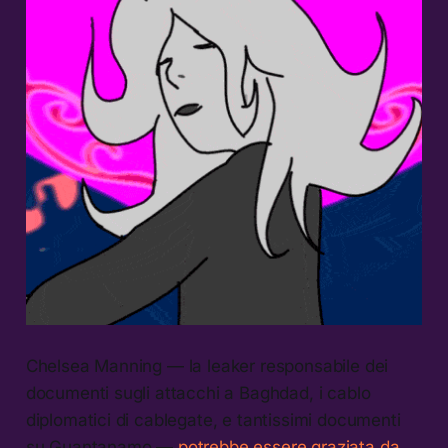
Chelsea Manning — la leaker responsabile dei
documenti sugli attacchi a Baghdad, i cablo
diplomatici di cablegate, e tantissimi documenti
su Guantanamo —
potrebbe essere graziata da