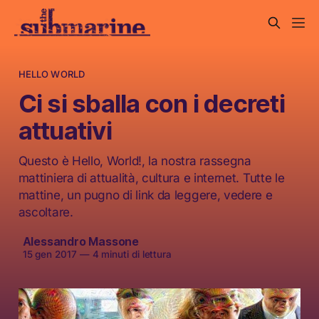
HELLO WORLD
Ci si sballa con i decreti
attuativi
Questo è Hello, World!, la nostra rassegna
mattiniera di attualità, cultura e internet. Tutte le
mattine, un pugno di link da leggere, vedere e
ascoltare.
Alessandro Massone
15 gen 2017
—
4 minuti di lettura