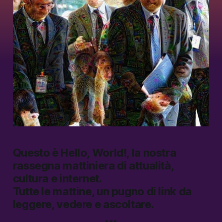
Questo è
Hello, World!
, la nostra
rassegna mattiniera di attualità,
cultura e internet.
Tutte le mattine, un pugno di link da
leggere, vedere e ascoltare.