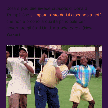
Cosa si può dire invece di
buono
di Donald
Trump? Che
si impara tanto da lui giocando a golf
,
che non è proprio la qualità principale per
governare gli Stati Uniti, ma
who cares
. (New
Yorker)