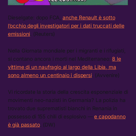
Dieselgate: dopo FCA,
anche Renault è sotto
l’occhio degli investigatori per i dati truccati delle
emissioni
. (Reuters)
Nella Giornata mondiale per i migranti e i rifugiati,
si contano ancora i morti nel Mediterraneo:
8 le
vittime di un naufragio al largo della Libia, ma
sono almeno un centinaio i dispersi
. (Avvenire)
Vi ricordate la storia della crescita esponenziale di
movimenti neo-nazisti in Germania? La polizia ha
trovato due suprematisti bianchi in Renania in
possesso di 155 chili di esplosivo —
e capodanno
è già passato
. (DW)