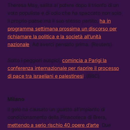
Theresa May, salita al potere dopo il trionfo di un
voto populista e di odio che ha spaccato non solo
il proprio paese ma il suo stesso partito,
ha in
programma settimana prossima un discorso per
richiamare la politica e la società all’unità
nazionale
. Ad averci pensato prima. (Reuters)
Sotto i peggiori auspici,
comincia a Parigi la
conferenza internazionale per riaprire il processo
di pace tra israeliani e palestinesi
. (BBC)
Milano
Il gelo ha causato un guasto all’impianto di
condizionamento della Pinacoteca di Brera,
mettendo a serio rischio 40 opere d’arte
. Due