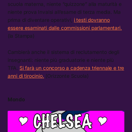
scuola materna, niente “quizzone” alla maturità e
niente prova Invalsi all’esame di terza media. Ma
prima di diventare operativi,
i testi dovranno
essere esaminati dalle commissioni parlamentari.
(la Stampa)
Cambierà anche il sistema di reclutamento degli
insegnanti: niente più graduatorie e niente più
TFA.
Si farà un concorso a cadenza triennale e tre
anni di tirocinio.
(Orizzonte Scuola)
Mondo