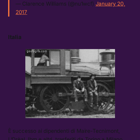
— Clarence Williams (@nu1wcf)
January 20,
2017
Italia
È successo ai dipendenti di Maire-Tecnimont,
L’Orèal, Ibm e altri, trasferiti da Torino a Milano,