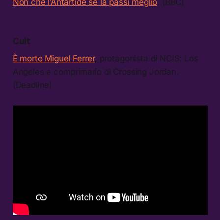
Non che l’Antartide se la passi meglio
. (BBC)
Cult
È morto Miguel Ferrer
, protagonista di NCIS: Los
Angeles e comprimario di Crossing Jordan.
(Deadline)