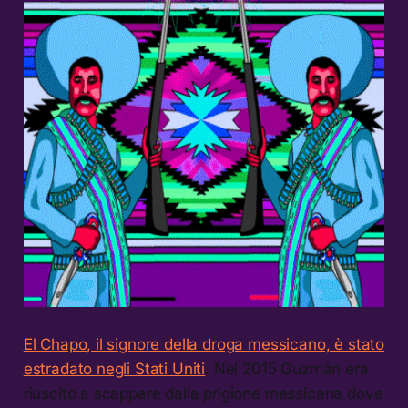
El Chapo, il signore della droga messicano, è stato
estradato negli Stati Uniti
. Nel 2015 Guzmán era
riuscito a scappare dalla prigione messicana dove