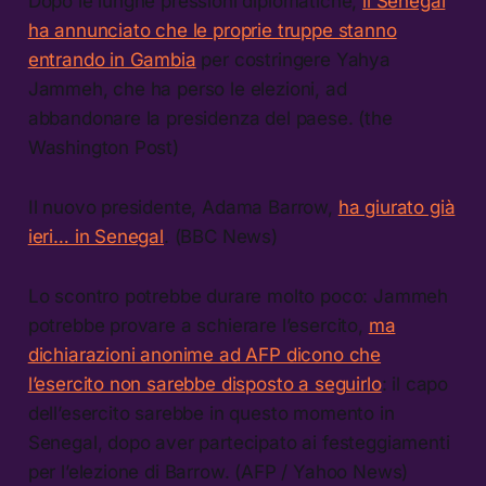
Dopo le lunghe pressioni diplomatiche,
il Senegal
ha annunciato che le proprie truppe stanno
entrando in Gambia
per costringere Yahya
Jammeh, che ha perso le elezioni, ad
abbandonare la presidenza del paese. (the
Washington Post)
Il nuovo presidente, Adama Barrow,
ha giurato già
ieri… in Senegal
. (BBC News)
Lo scontro potrebbe durare molto poco: Jammeh
potrebbe provare a schierare l’esercito,
ma
dichiarazioni anonime ad AFP dicono che
l’esercito non sarebbe disposto a seguirlo
: il capo
dell’esercito sarebbe in questo momento in
Senegal, dopo aver partecipato ai festeggiamenti
per l’elezione di Barrow. (AFP / Yahoo News)