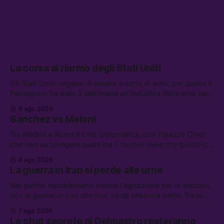
La corsa al riarmo degli Stati Uniti
Gli Stati Uniti negano di essere a corto di armi, per quello il
Pentagono ha dato 3 settimane all’industria delle armi per
presentare piani di riarmo. Tra le altre notizie: il PAM
9 ago 2026
continuerà ad usare i servizi di Palantir, la protesta contro
Sánchez vs Meloni
La Russa, e la centrale elettrica di Amazon in Texas
Tra Madrid e Roma è crisi diplomatica, con Palazzo Chigi
che non sa spiegare quale sia il rischio reale che giustifica
la sospensione di Schengen. Tra le altre notizie: l’accordo
8 ago 2026
di difesa tra Arabia Saudita, Pakistan e Turchia, la crisi del
La guerra in Iran si perde alle urne
carburante irregolare, e un altro caso di IA ribelle
Nel partito repubblicano cresce l’agitazione per le elezioni,
con la guerra in Iran che non va da nessuna parte. Tra le
altre notizie: due alti dirigenti del Mossad hanno perso il
7 ago 2026
lavoro, Schlein prova a mettere in sicurezza la coalizione, e
Le chat segrete di Delmastro resteranno