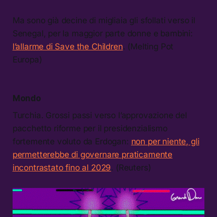
Ma sono già decine di migliaia gli sfollati verso il
Senegal, per la maggior parte donne e bambini:
l’allarme di Save the Children
. (Melting Pot
Europa)
Mondo
Turchia. Grossi passi verso l’approvazione del
pacchetto riforme per il presidenzialismo
fortemente voluto da Erdogan:
non per niente, gli
permetterebbe di governare praticamente
incontrastato fino al 2029
. (Reuters)