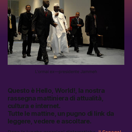
L’ormai ex—presidente Jammeh
Questo è
Hello, World!
, la nostra
rassegna mattiniera di attualità,
cultura e internet.
Tutte le mattine, un pugno di link da
leggere, vedere e ascoltare.