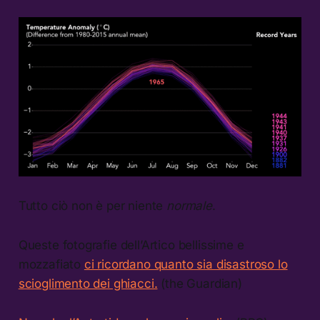
Tutto ciò non è per niente
normale
.
Queste fotografie dell’Artico bellissime e
mozzafiato
ci ricordano quanto sia disastroso lo
scioglimento dei ghiacci.
(the Guardian)