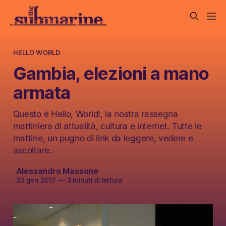
HELLO WORLD
Gambia, elezioni a mano
armata
Questo è Hello, World!, la nostra rassegna
mattiniera di attualità, cultura e internet. Tutte le
mattine, un pugno di link da leggere, vedere e
ascoltare.
Alessandro Massone
20 gen 2017
—
3 minuti di lettura