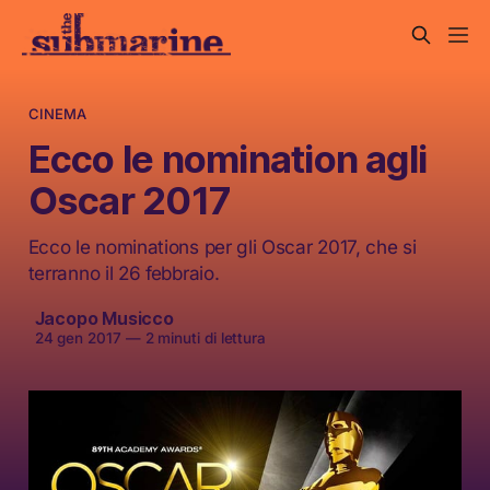
CINEMA
Ecco le nomination agli
Oscar 2017
Ecco le nominations per gli Oscar 2017, che si
terranno il 26 febbraio.
Jacopo Musicco
24 gen 2017
—
2 minuti di lettura