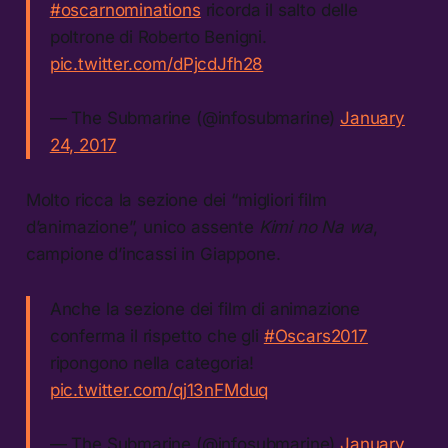
#oscarnominations
ricorda il salto delle
poltrone di Roberto Benigni.
pic.twitter.com/dPjcdJfh28
— The Submarine (@infosubmarine)
January
24, 2017
Molto ricca la sezione dei “migliori film
d’animazione”, unico assente
Kimi no Na wa
,
campione d’incassi in Giappone.
Anche la sezione dei film di animazione
conferma il rispetto che gli
#Oscars2017
ripongono nella categoria!
pic.twitter.com/qj13nFMduq
— The Submarine (@infosubmarine)
January