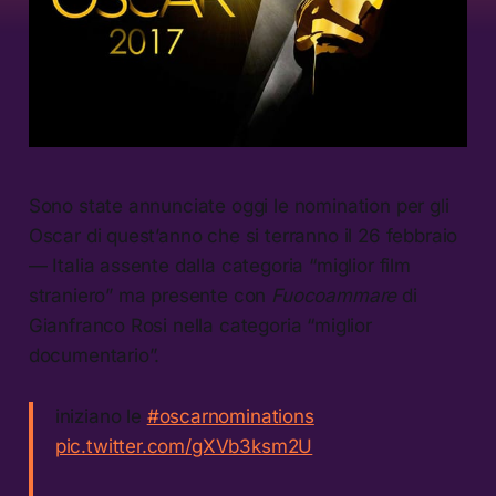
Sono state annunciate oggi le nomination per gli
Oscar di quest’anno che si terranno il 26 febbraio
— Italia assente dalla categoria “miglior film
straniero” ma presente con
Fuocoammare
di
Gianfranco Rosi nella categoria “miglior
documentario”.
iniziano le
#oscarnominations
pic.twitter.com/gXVb3ksm2U