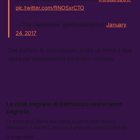
pic.twitter.com/fINOSxrCTO
— The Submarine (@infosubmarine)
January
24, 2017
Che partano le speculazioni, avete un mese e due
giorni per scommettere sul vostro vincitore.
Le chat segrete di Delmastro resteranno
segrete
La procura di Roma non potrà scoprire cosa diceva
Delmastro a Mauro Caroccia, il presunto prestanome del
clan Senese. Tra le altre notizie: le IDF hanno ripreso gli
6 ago 2026
attacchi in Libano, il governo chiederà 36 miliardi di