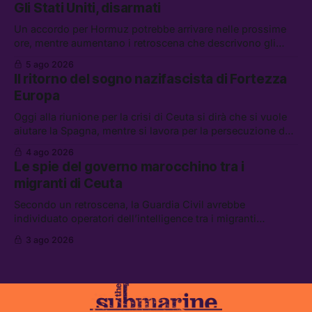
Gli Stati Uniti, disarmati
flessibilità in armi e energia, e Grokipedia è già stata
abbandonata
Un accordo per Hormuz potrebbe arrivare nelle prossime
ore, mentre aumentano i retroscena che descrivono gli
Stati Uniti come disarmati. Tra le altre notizie: le storie di
5 ago 2026
chi aspetta i dispersi di Ceuta, il boom dei carburanti
Il ritorno del sogno nazifascista di Fortezza
diluiti, e quanti attivisti anti data center sono stati arrestati
Europa
Oggi alla riunione per la crisi di Ceuta si dirà che si vuole
aiutare la Spagna, mentre si lavora per la persecuzione dei
migranti. Tra le altre notizie: l’esplosione di aborti
4 ago 2026
spontanei a Gaza, un giovane di 19 anni è morto sotto il
Le spie del governo marocchino tra i
sole per raccogliere pomodori, e cosa dice l’AI Act europeo
migranti di Ceuta
Secondo un retroscena, la Guardia Civil avrebbe
individuato operatori dell’intelligence tra i migranti
coinvolti nell’incidente di Ceuta. Tra le altre notizie: le IDF
3 ago 2026
hanno ucciso 19 persone a Gaza; le tensioni nel campo
largo sugli armamenti per l’Ucraina; e quanto costa una
Xbox adesso?