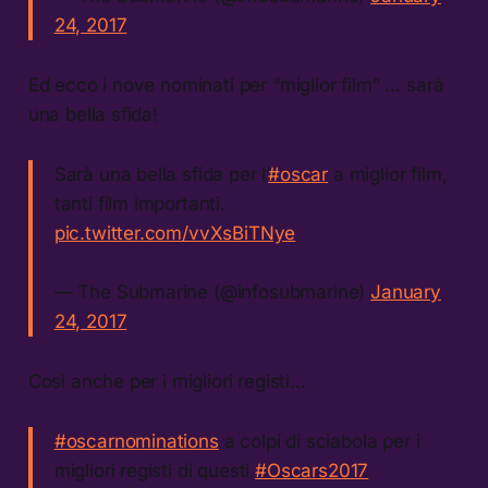
24, 2017
Ed ecco i nove nominati per “miglior film” … sarà
una bella sfida!
Sarà una bella sfida per l’
#oscar
a miglior film,
tanti film importanti.
pic.twitter.com/vvXsBiTNye
— The Submarine (@infosubmarine)
January
24, 2017
Così anche per i migliori registi…
#oscarnominations
a colpi di sciabola per i
migliori registi di questi
#Oscars2017