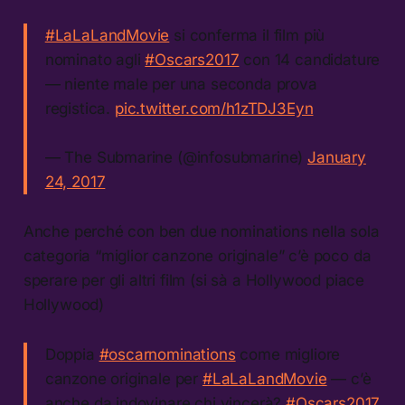
#LaLaLandMovie
si conferma il film più
nominato agli
#Oscars2017
con 14 candidature
— niente male per una seconda prova
registica.
pic.twitter.com/h1zTDJ3Eyn
— The Submarine (@infosubmarine)
January
24, 2017
Anche perché con ben due nominations nella sola
categoria “miglior canzone originale” c’è poco da
sperare per gli altri film (si sà a Hollywood piace
Hollywood)
Doppia
#oscarnominations
come migliore
canzone originale per
#LaLaLandMovie
— c’è
anche da indovinare chi vincerà?
#Oscars2017