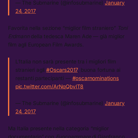
— The Submarine (@infosubmarine)
January
24, 2017
Favorita nella sezione “miglior film straniero”
Toni
Erdmann
della tedesca Maren Ade — già miglior
film agli European Film Awards.
L’Italia non sarà presente tra i migliori film
stranieri agli
#Oscars2017
, buona fortuna ai
restanti partecipanti —
#oscarnominations
pic.twitter.com/ArNqQbvlT8
— The Submarine (@infosubmarine)
January
24, 2017
Ma Italia presente nella categoria “miglior
documentario” con
Fuocoammare
di Gianfranco