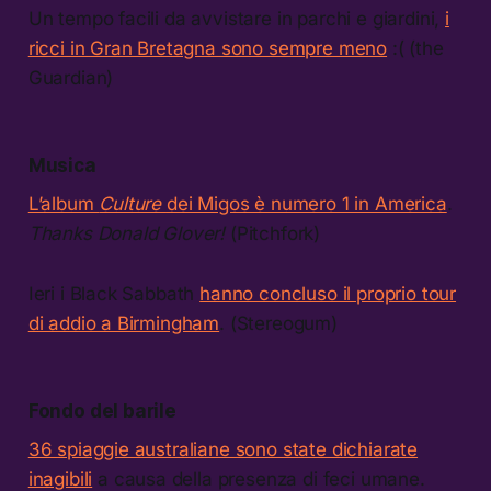
Un tempo facili da avvistare in parchi e giardini,
i
ricci in Gran Bretagna sono sempre meno
:( (the
Guardian)
Musica
L’album
Culture
dei Migos è numero 1 in America
.
Thanks Donald Glover!
(Pitchfork)
Ieri i Black Sabbath
hanno concluso il proprio tour
di addio a Birmingham
. (Stereogum)
Fondo del barile
36 spiaggie australiane sono state dichiarate
inagibili
a causa della presenza di feci umane.