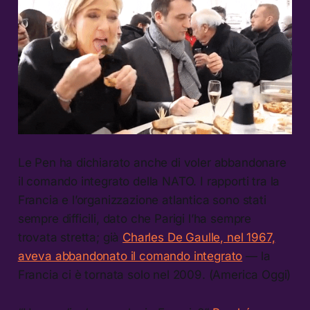
Le Pen ha dichiarato anche di voler abbandonare
il comando integrato della NATO. I rapporti tra la
Francia e l’organizzazione atlantica sono stati
sempre difficili, dato che Parigi l’ha sempre
trovata stretta; già
Charles De Gaulle, nel 1967,
aveva abbandonato il comando integrato
— la
Francia ci è tornata solo nel 2009. (America Oggi)