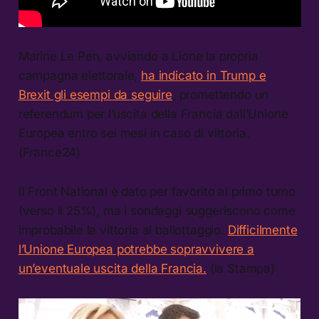
Marine Le Pen, avviando a Lione la propria
campagna elettorale,
ha indicato in Trump e
Brexit gli esempi da seguire
, promettendo un
referendum per l’uscita della Francia dall’Unione
Europea entro sei mesi in caso di vittoria.
(France24)
Il Front National è dato per favorito al primo turno
(verso il 25%), ma i sondaggi suggeriscono come
improbabile la vittoria al ballottaggio.
Difficilmente
l’Unione Europea potrebbe sopravvivere a
un’eventuale uscita della Francia.
(la Stampa)