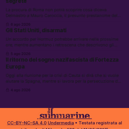
segrete
La procura di Roma non potrà scoprire cosa diceva
Delmastro a Mauro Caroccia, il presunto prestanome del
clan Senese. Tra le altre notizie: le IDF hanno ripreso gli
6 ago 2026
attacchi in Libano, il governo chiederà 36 miliardi di
Gli Stati Uniti, disarmati
flessibilità in armi e energia, e Grokipedia è già stata
abbandonata
Un accordo per Hormuz potrebbe arrivare nelle prossime
ore, mentre aumentano i retroscena che descrivono gli
Stati Uniti come disarmati. Tra le altre notizie: le storie di
5 ago 2026
chi aspetta i dispersi di Ceuta, il boom dei carburanti
Il ritorno del sogno nazifascista di Fortezza
diluiti, e quanti attivisti anti data center sono stati arrestati
Europa
Oggi alla riunione per la crisi di Ceuta si dirà che si vuole
aiutare la Spagna, mentre si lavora per la persecuzione dei
migranti. Tra le altre notizie: l’esplosione di aborti
4 ago 2026
spontanei a Gaza, un giovane di 19 anni è morto sotto il
sole per raccogliere pomodori, e cosa dice l’AI Act europeo
CC–BY–NC–SA 4.0
Undermedia
• Testata registrata al