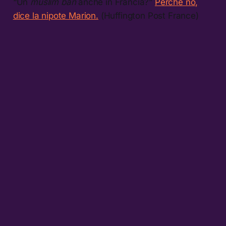
“Un
muslim ban
anche in Francia?”
Perché no,
dice la nipote Marion.
(Huffington Post France)