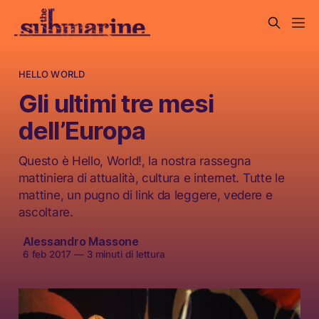
HELLO WORLD
Gli ultimi tre mesi
dell’Europa
Questo è Hello, World!, la nostra rassegna
mattiniera di attualità, cultura e internet. Tutte le
mattine, un pugno di link da leggere, vedere e
ascoltare.
Alessandro Massone
6 feb 2017
—
3 minuti di lettura