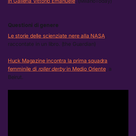
in Galleria Vittorio Emanuele
. (MilanoToday)
Questioni di genere
Le storie delle scienziate nere alla NASA
,
raccontate in un libro. (the Guardian)
Huck Magazine incontra la prima squadra
femminile di
roller derby
in Medio Oriente
, a
Beirut.